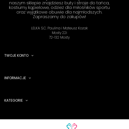
naszym sklepie znajdziesz buty i stroje do tańca,
kostiumy kąpielowe, odzież dla miłośników sportu
oraz wyjątkowe obuwie dla najmłodszych.
Zapraszamy do zakupów!
LELKA S.C. Paulina i Mateusz Kozak
Mosty 22i
72-132 Mosty
TWOJE KONTO
INFORMACJE
KATEGORIE