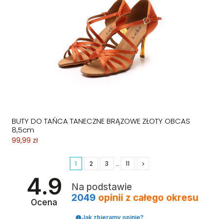
BUTY DO TAŃCA TANECZNE BRĄZOWE ZŁOTY OBCAS
8,5cm
99,99 zł
1
2
3
…
11
4.9
Na podstawie
2049
opinii
z całego okresu
Ocena
Jak zbieramy opinie?