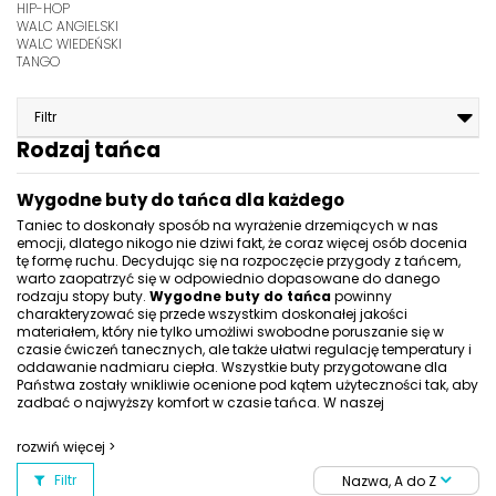
HIP-HOP
WALC ANGIELSKI
WALC WIEDEŃSKI
TANGO
Filtr
Rodzaj tańca
Wygodne buty do tańca dla każdego
Taniec to doskonały sposób na wyrażenie drzemiących w nas
emocji, dlatego nikogo nie dziwi fakt, że coraz więcej osób docenia
tę formę ruchu. Decydując się na rozpoczęcie przygody z tańcem,
warto zaopatrzyć się w odpowiednio dopasowane do danego
rodzaju stopy buty.
Wygodne buty do tańca
powinny
charakteryzować się przede wszystkim doskonałej jakości
materiałem, który nie tylko umożliwi swobodne poruszanie się w
czasie ćwiczeń tanecznych, ale także ułatwi regulację temperatury i
oddawanie nadmiaru ciepła. Wszystkie buty przygotowane dla
Państwa zostały wnikliwie ocenione pod kątem użyteczności tak, aby
zadbać o najwyższy komfort w czasie tańca. W naszej
zróżnicowanej i bogatej ofercie posiadamy
buty do stepu
amerykańskiego
,
hip-hopu
oraz
high heels
.
Jeśli wolicie
rozwiń więcej >
Państwo
taniec klasyczny -
zapraszamy do obejrzenia
butów
do
walca angielskiego
lub
walca wiedeńskiego
. W naszym
Filtr
Nazwa, A do Z
sklepie każdy fan tańca znajdzie buty dla siebie!