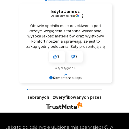
Edyta Jamróz
Opinia zewnętrzna
Obuwie spełniło moje oczekiwania pod
każdym względem. Staranne wykonanie,
wysoka jakość materiałów oraz wyjątkowy
komfort noszenia sprawiają, że jest to
zakup godny polecenia. Buty prezentują się
niezwykle elegancko, Z pełnym
0
0
przekonaniem polecam ten produkt.
w tym tygodniu
Komentarz sklepu
Dziękujemy za tak pozytywną opinię - to czysta
przyjemność obsługiwać takich klientów!
zebranych i zweryfikowanych przez
Doceniamy czas i wysiłek włożony w podzielenie
się z nami Twoimi doświadczeniami. Do
zobaczenia! Zespół LELKA 🦋
Lelka to od dziś Twoje ulubione miejsce w sieci! 🙂 W