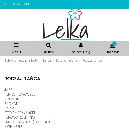
459 595 444
0
Menu
Szukaj
Zaloguj się
Koszyk
Sklep taneczny z butami Lelka
Buty taneczne
Rodzaj tańca
RODZAJ TAŃCA
JAZZ
TANIEC NOWOCZESNY
KIZOMBA
BACHATA
SALSA
STEP AMERYKAŃSKI
TANGO ARGENTINO
TANIEC NA RURZE (POLE DANCE)
HIGH HEELS