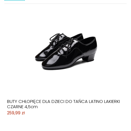
Buty do tańca nowoczesnego, treningowe i
sportowe
Mając na uwadze różnorodne potrzeby oraz charakterystykę stylów
tanecznych, przygotowaliśmy dla Państwa wiele odmian butów
tanecznych. Wśród nich znajdziecie Państwo
buty do tańca
nowoczesnego
,
jazzu
oraz
salsy
, ponadto zapewniamy szeroki
wybór obuwia do jazzu, tańca klasycznego, tańców
latynoamerykańskich oraz szalenie popularne buty do pole dance.
Jesteśmy pewni, że właściwie dobrane buty taneczne zapewnią
niezawodną ochronę stóp w czasie ruchu oraz pozwolą na
przeniesienie praktyki tanecznej na wyższy poziom. Serdecznie
zapraszamy do zapoznania się z wszystkimi modelami butów. W
ofercie znajdziecie Państwo również
buty taneczne
do takich
gatunków tańca, jak:
kizomba
,
bachata
,
oraz
tango argentino
.
BUTY CHŁOPIĘCE DLA DZIECI DO TAŃCA LATINO LAKIERKI
CZARNE 4,5cm
259,99 zł