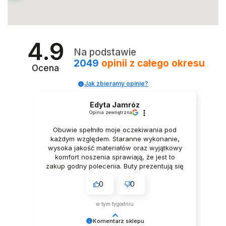
4.9
Na podstawie
2049
opinii
z całego okresu
Ocena
Jak zbieramy opinie?
Edyta Jamróz
Opinia zewnętrzna
Obuwie spełniło moje oczekiwania pod
każdym względem. Staranne wykonanie,
wysoka jakość materiałów oraz wyjątkowy
komfort noszenia sprawiają, że jest to
zakup godny polecenia. Buty prezentują się
niezwykle elegancko, Z pełnym
0
0
przekonaniem polecam ten produkt.
w tym tygodniu
Komentarz sklepu