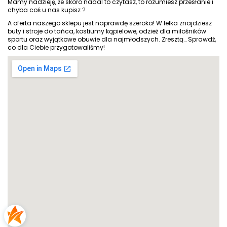
Mamy nadzieję, że skoro nadal to czytasz, to rozumiesz przesłanie i
chyba coś u nas kupisz
?
A oferta naszego sklepu jest naprawdę szeroka! W lelka znajdziesz
buty i stroje do tańca, kostiumy kąpielowe, odzież dla miłośników
sportu oraz wyjątkowe obuwie dla najmłodszych. Zresztą… Sprawdź,
co dla Ciebie przygotowaliśmy!