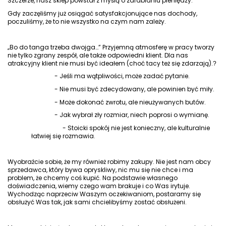
Szczerze, nasz sklep powstał z myślą o zarabianiu pieniędzy.
Gdy zaczęliśmy już osiągać satysfakcjonujące nas dochody,
poczuliśmy, że to nie wszystko na czym nam zależy.
„Bo do tanga trzeba dwojga…” Przyjemną atmosferę w pracy tworzy
nie tylko zgrany zespół, ale także odpowiedni klient. Dla nas
atrakcyjny klient nie musi być ideałem (choć tacy też się zdarzają).
?
- Jeśli ma wątpliwości, może zadać pytanie.
- Nie musi być zdecydowany, ale powinien być miły.
- Może dokonać zwrotu, ale nieużywanych butów.
- Jak wybrał zły rozmiar, niech poprosi o wymianę.
- Stoicki spokój nie jest konieczny, ale kulturalnie
łatwiej się rozmawia.
Wyobraźcie sobie, że my również robimy zakupy. Nie jest nam obcy
sprzedawca, który bywa opryskliwy, nic mu się nie chce i ma
problem, że chcemy coś kupić. Na podstawie własnego
doświadczenia, wiemy czego wam brakuje i co Was irytuje.
Wychodząc naprzeciw Waszym oczekiwaniom, postaramy się
obsłużyć Was tak, jak sami chcielibyśmy zostać obsłużeni.