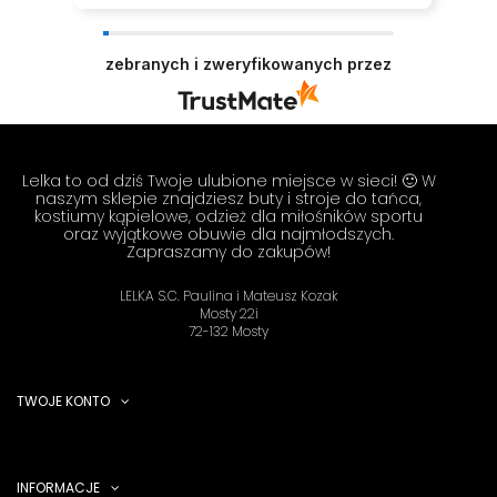
Dziękujemy za tak pozytywną opinię - to czysta
przyjemność obsługiwać takich klientów!
zebranych i zweryfikowanych przez
Doceniamy czas i wysiłek włożony w podzielenie
się z nami Twoimi doświadczeniami. Do
zobaczenia! Zespół LELKA 🦋
Lelka to od dziś Twoje ulubione miejsce w sieci! 🙂 W
naszym sklepie znajdziesz buty i stroje do tańca,
kostiumy kąpielowe, odzież dla miłośników sportu
oraz wyjątkowe obuwie dla najmłodszych.
Zapraszamy do zakupów!
LELKA S.C. Paulina i Mateusz Kozak
Mosty 22i
72-132 Mosty
TWOJE KONTO
INFORMACJE