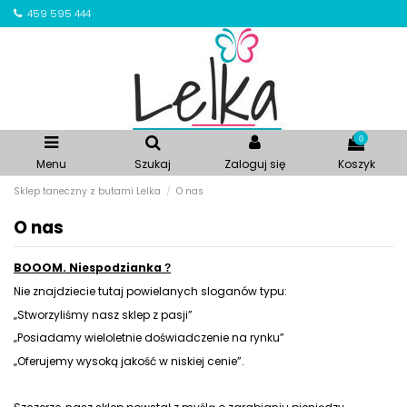
459 595 444
0
Menu
Szukaj
Zaloguj się
Koszyk
Sklep taneczny z butami Lelka
O nas
O nas
BOOOM. Niespodzianka
?
Nie znajdziecie tutaj powielanych sloganów typu:
„Stworzyliśmy nasz sklep z pasji”
„Posiadamy wieloletnie doświadczenie na rynku”
„Oferujemy wysoką jakość w niskiej cenie”.