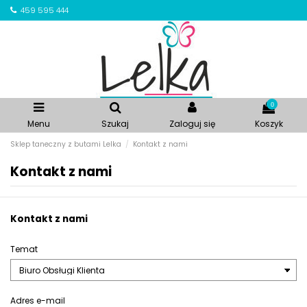
459 595 444
0
Menu
Szukaj
Zaloguj się
Koszyk
Sklep taneczny z butami Lelka
Kontakt z nami
Kontakt z nami
Kontakt z nami
Temat
Adres e-mail