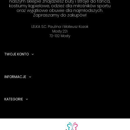
naszym sklepie znajdziesz buty i stroje do tańca,
kostiumy kąpielowe, odzież dla miłośników sportu
oraz wyjątkowe obuwie dla najmłodszych.
Zapraszamy do zakupów!
LELKA S.C. Paulina i Mateusz Kozak
Mosty 22i
72-132 Mosty
TWOJE KONTO
INFORMACJE
KATEGORIE