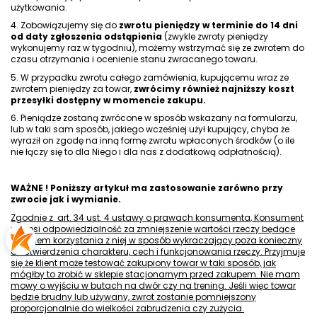
użytkowania.
4. Zobowiązujemy się do
zwrotu pieniędzy w terminie do 14 dni
od daty zgłoszenia odstąpienia
(zwykle zwroty pieniędzy
wykonujemy raz w tygodniu), możemy wstrzymać się ze zwrotem do
czasu otrzymania i ocenienie stanu zwracanego towaru.
5. W przypadku zwrotu całego zamówienia, kupującemu wraz ze
zwrotem pieniędzy za towar,
zwrócimy również najniższy koszt
przesyłki dostępny w momencie zakupu.
6. Pieniądze zostaną zwrócone w sposób wskazany na formularzu,
lub w taki sam sposób, jakiego wcześniej użył kupujący, chyba że
wyraził on zgodę na inną formę zwrotu wpłaconych środków (o ile
nie łączy się to dla Niego i dla nas z dodatkową odpłatnością).
WAŻNE ! Poniższy artykuł ma zastosowanie zarówno przy
zwrocie jak i wymianie.
Zgodnie z
art. 34 ust. 4 ustawy o prawach konsumenta, Konsument
ponosi odpowiedzialność za zmniejszenie wartości rzeczy będące
wynikiem korzystania z niej w sposób wykraczający poza konieczny
do stwierdzenia charakteru, cech i funkcjonowania rzeczy. Przyjmuje
się że klient może testować zakupiony towar w taki sposób, jak
mógłby to zrobić w sklepie stacjonarnym przed zakupem. Nie mam
mowy o wyjściu w butach na dwór czy na trening. Jeśli więc towar
będzie brudny lub używany, zwrot zostanie pomniejszony
proporcjonalnie do wielkości zabrudzenia czy zużycia.