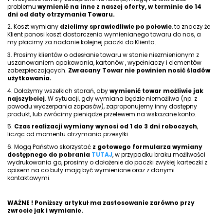
problemu
wymienić na inne z naszej oferty, w terminie do 14
dni od daty otrzymania Towaru.
2. Koszt wymiany
dzielimy sprawiedliwie po połowie
, to znaczy że
Klient ponosi koszt dostarczenia wymienianego towaru do nas, a
my płacimy za nadanie kolejnej paczki do Klienta.
3. Prosimy klientów o odesłanie towaru w stanie niezmienionym z
uszanowaniem opakowania, kartonów , wypełniaczy i elementów
zabezpieczających.
Zwracany Towar nie powinien nosić śladów
użytkowania.
4. Dołożymy wszelkich starań, aby
wymienić towar możliwie jak
najszybciej
. W sytuacji, gdy wymiana będzie niemożliwa (np. z
powodu wyczerpania zapasów), zaproponujemy inny dostępny
produkt, lub zwrócimy pieniądze przelewem na wskazane konto.
5.
Czas realizacji wymiany wynosi od 1 do 3 dni roboczych
,
licząc od momentu otrzymania przesyłki.
6. Mogą Państwo skorzystać
z gotowego formularza wymiany
dostępnego do pobrania
TUTAJ
, w przypadku braku możliwości
wydrukowania go, prosimy o dołożenie do paczki zwykłej karteczki z
opisem na co buty mają być wymienione oraz z danymi
kontaktowymi.
WAŻNE ! Poniższy artykuł ma zastosowanie zarówno przy
zwrocie jak i wymianie.