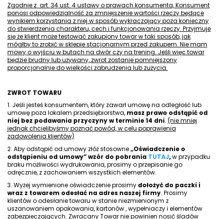
Zgodnie z
art. 34 ust. 4 ustawy o prawach konsumenta, Konsument
ponosi odpowiedzialność za zmniejszenie wartości rzeczy będące
wynikiem korzystania z niej w sposób wykraczający poza konieczny
do stwierdzenia charakteru, cech i funkcjonowania rzeczy. Przyjmuje
się że klient może testować zakupiony towar w taki sposób, jak
mógłby to zrobić w sklepie stacjonarnym przed zakupem. Nie mam
mowy o wyjściu w butach na dwór czy na trening. Jeśli więc towar
będzie brudny lub używany, zwrot zostanie pomniejszony
proporcjonalnie do wielkości zabrudzenia lub zużycia.
ZWROT TOWARU
1. Jeśli jesteś konsumentem, który zawarł umowę na odległość lub
umowę poza lokalem przedsiębiorstwa,
masz prawo odstąpić od
niej bez podawania przyczyny w terminie 14 dni
.
(nie mniej
jednak chcielibyśmy poznać powód, w celu poprawienia
zadowolenia klientów)
2. Aby odstąpić od umowy złóż stosowne
„Oświadczenie o
odstąpieniu od umowy” wzór do pobrania
TUTAJ
,
w przypadku
braku możliwości wydrukowania, prosimy o przepisanie go
odręcznie, z zachowaniem wszystkich elementów.
3. Wyżej wymienione oświadczenie prosimy
dołożyć do paczki i
wraz z towarem odesłać na adres naszej firmy
. Prosimy
klientów o odesłanie towaru w stanie niezmienionym z
uszanowaniem opakowania, kartonów , wypełniaczy i elementów
zabezpieczających. Zwracany Towar nie powinien nosić śladów