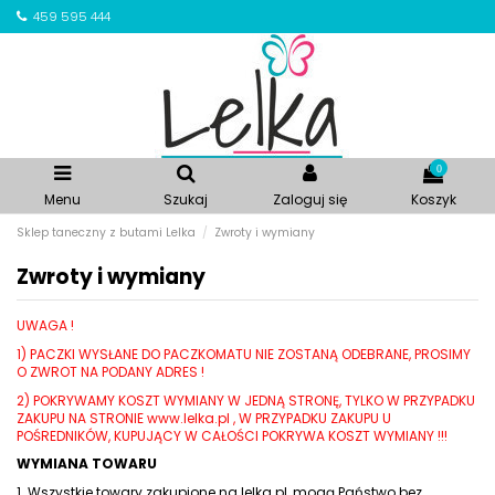
459 595 444
0
Menu
Szukaj
Zaloguj się
Koszyk
Sklep taneczny z butami Lelka
Zwroty i wymiany
Zwroty i wymiany
UWAGA !
1) PACZKI WYSŁANE DO PACZKOMATU NIE ZOSTANĄ ODEBRANE, PROSIMY
O ZWROT NA PODANY ADRES !
2) POKRYWAMY KOSZT WYMIANY W JEDNĄ STRONĘ, TYLKO W PRZYPADKU
ZAKUPU NA STRONIE www.lelka.pl , W PRZYPADKU ZAKUPU U
POŚREDNIKÓW, KUPUJĄCY W CAŁOŚCI POKRYWA KOSZT WYMIANY !!!
WYMIANA TOWARU
1. Wszystkie towary zakupione na lelka.pl, mogą Państwo bez