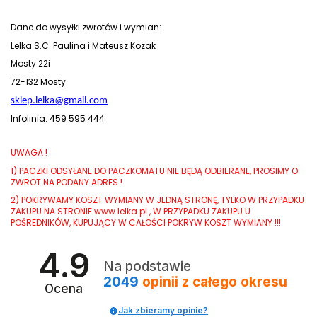
Dane do wysyłki zwrotów i wymian:
Lelka S.C. Paulina i Mateusz Kozak
Mosty 22i
72-132 Mosty
sklep.lelka@gmail.com
Infolinia: 459 595 444
UWAGA !
1) PACZKI ODSYŁANE DO PACZKOMATU NIE BĘDĄ ODBIERANE, PROSIMY O
ZWROT NA PODANY ADRES !
2) POKRYWAMY KOSZT WYMIANY W JEDNĄ STRONĘ, TYLKO W PRZYPADKU
ZAKUPU NA STRONIE www.lelka.pl , W PRZYPADKU ZAKUPU U
POŚREDNIKÓW, KUPUJĄCY W CAŁOŚCI POKRYW KOSZT WYMIANY !!!
4.9
Na podstawie
2049
opinii
z całego okresu
Ocena
Jak zbieramy opinie?