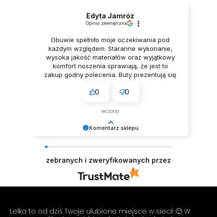
Edyta Jamróz
Opinia zewnętrzna
Obuwie spełniło moje oczekiwania pod
każdym względem. Staranne wykonanie,
wysoka jakość materiałów oraz wyjątkowy
komfort noszenia sprawiają, że jest to
zakup godny polecenia. Buty prezentują się
niezwykle elegancko, Z pełnym
0
0
przekonaniem polecam ten produkt.
wczoraj
Komentarz sklepu
Dziękujemy za tak pozytywną opinię - to czysta
przyjemność obsługiwać takich klientów!
zebranych i zweryfikowanych przez
Doceniamy czas i wysiłek włożony w podzielenie
się z nami Twoimi doświadczeniami. Do
zobaczenia! Zespół LELKA 🦋
Lelka to od dziś Twoje ulubione miejsce w sieci! 🙂 W