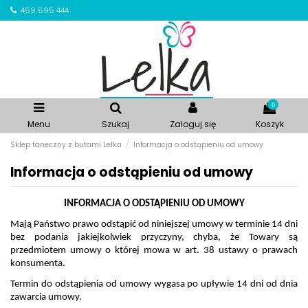
459 595 444
0
Menu
Szukaj
Zaloguj się
Koszyk
Sklep taneczny z butami Lelka
Informacja o odstąpieniu od umowy
Informacja o odstąpieniu od umowy
INFORMACJA O ODSTĄPIENIU OD UMOWY
Mają Państwo prawo odstąpić od niniejszej umowy w terminie 14 dni 
bez podania jakiejkolwiek przyczyny, chyba, że Towary są 
przedmiotem umowy o której mowa w art. 38 ustawy o prawach 
konsumenta. 
Termin do odstąpienia od umowy wygasa po upływie 14 dni od dnia 
zawarcia umowy. 