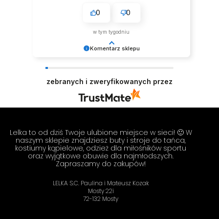
zakupowy.
0
0
w tym tygodniu
Komentarz sklepu
Czasem wystarczy jedno zdanie, żeby poprawić
nam dzień – dziękujemy! ☀️ Zespół LELKA 🦋
zebranych i zweryfikowanych przez
Lelka to od dziś Twoje ulubione miejsce w sieci! 🙂 W
naszym sklepie znajdziesz buty i stroje do tańca,
kostiumy kąpielowe, odzież dla miłośników sportu
oraz wyjątkowe obuwie dla najmłodszych.
Zapraszamy do zakupów!
LELKA S.C. Paulina i Mateusz Kozak
Mosty 22i
72-132 Mosty