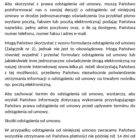
Aby skorzystać z prawa odstąpienia od umowy, muszą Państwo 
poinformować nas o swojej decyzji o odstąpieniu od niniejszej 
umowy w drodze jednoznacznego oświadczenia (na przykład pismo 
wysłane pocztą, faksem lub pocztą elektroniczną) podając Państwa 
nazwisko, pełny adres pocztowy oraz, o ile są dostępne, Państwa 
numer telefonu, numer faksu i adres e-mail.
Mogą Państwo skorzystać z wzoru formularza odstąpienia od umowy 
(Załącznik nr 2), jednak nie jest to obowiązkowe. Mogą Państwo 
również wypełnić i przesłać formularz odstąpienia od umowy lub 
jakiekolwiek inne jednoznaczne oświadczenie drogą elektroniczną na 
naszej stronie internetowej
www.lelka.pl
. Jeżeli skorzystają Państwo 
z tej możliwości, prześlemy Państwu niezwłocznie potwierdzenie 
otrzymania informacji o odstąpieniu od umowy na trwałym nośniku 
np. pocztą elektroniczną. 
Aby zachować termin do odstąpienia od umowy, wystarczy, aby 
wysłali Państwo informację dotyczącą wykonania przysługującego 
Państwu prawa odstąpienia od umowy przed upływem terminu do 
odstąpienia od umowy.
Skutki odstąpienia od umowy. 
W przypadku odstąpienia od niniejszej umowy zwracamy Państwu 
wszystkie otrzymane od Państwa płatności nie później niż 14 dni od 