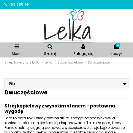
459 595 444
0
Menu
Szukaj
Zaloguj się
Koszyk
Sklep taneczny z butami Lelka
Stroje kąpielowe
Dwuczęściowe
Filtr
Dwuczęściowe
Strój kąpielowy z wysokim stanem - postaw na
wygodę
Lato to pora roku, kiedy temperatura sprzyja odpoczynkowi, a
kobiece ciała stają się śmielej eksponowane. To także pora, kiedy
Panie chętniej sięgają po nowe, dwuczęściowe stroje kąpielowe, nie
tylko, aby zyskać piękną opaleniznę, ale także, żeby dać skórze