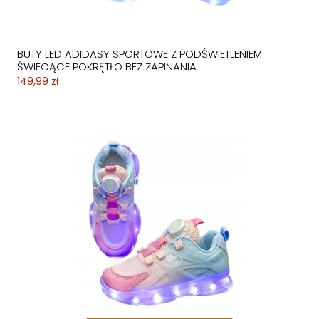
Pssst! Wiemy, że równie duży podziw wśród rówieśników wzbudzają
buty z wbudowanymi rolkami
, dlatego takie też znajdziesz w naszej
ofercie.
BUTY LED ADIDASY SPORTOWE Z PODŚWIETLENIEM
ŚWIECĄCE POKRĘTŁO BEZ ZAPINANIA
149,99 zł