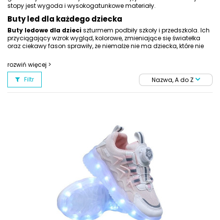
stopy jest wygoda i wysokogatunkowe materiały.
Buty led dla każdego dziecka
Buty ledowe dla dzieci
szturmem podbiły szkoły i przedszkola. Ich
przyciągający wzrok wygląd, kolorowe, zmieniające się światełka
oraz ciekawy fason sprawiły, że niemalże nie ma dziecka, które nie
marzyłoby o tym obuwiu. Oprócz niewątpliwych atutów wizualnych,
buty led dla dzieci
zapewniają też bezpieczeństwo pociechy po
rozwiń więcej >
zmroku, sprawiając, że są one bardziej widoczne przy braku
wystarczającego oświetlenia. Przygotowane dla Państwa pociech
Filtr
Nazwa, A do Z
buty led dla dziecka
to obuwie właściwie zabezpieczające stopę
przed wpływem czynników zewnętrznych, a ich fason sprawia, że
kostka dziecka jest właściwie chroniona przed urazami.
Buty ledowe na co dzień i do szkoły
Z przyjemnością prezentujemy Państwu różnorodne modele i fasony
butów led dla dziecka
. Wśród nich znajdziecie kolorowe i
wygodne buty
led dla dziewczynki
oraz komfortowe i wzorzyste
buty led dla chłopców. Ponadto zadbaliśmy, aby ulubione obuwie
mogło towarzyszyć także w domu, czy w przedszkolu, zatem w
naszym sklepie nie zabrakło także miękkich i przyciągających wzrok
kapci dla najmłodszych. Zapewniamy, że dołożyliśmy starań, aby
każdy model
butów led dla dziecka
był trwały oraz bezpieczny w
codziennym użytkowaniu. Serdecznie zapraszamy!
Spełnij dziecięce fantazje! Buty z ledami szybko
staną się ulubioną parą Twojego skarba!