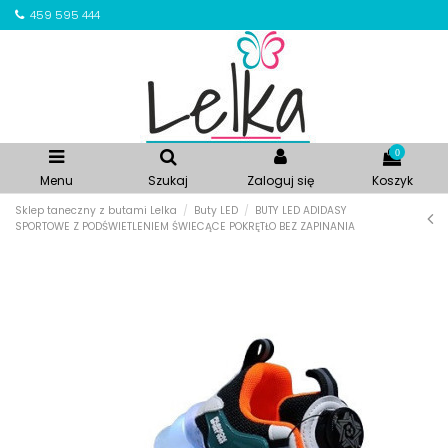
459 595 444
0
Menu
Szukaj
Zaloguj się
Koszyk
Sklep taneczny z butami Lelka
Buty LED
BUTY LED ADIDASY
SPORTOWE Z PODŚWIETLENIEM ŚWIECĄCE POKRĘTŁO BEZ ZAPINANIA