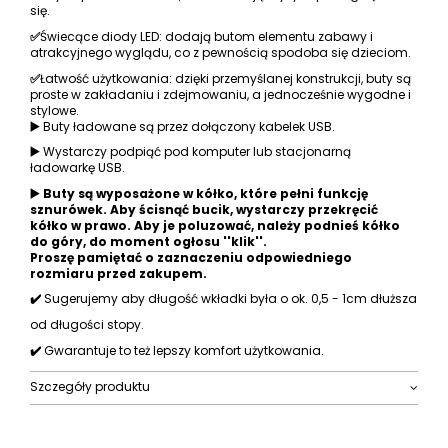
się.
✅
Świecące diody LED: dodają butom elementu zabawy i
atrakcyjnego wyglądu, co z pewnością spodoba się dzieciom.
✅
Łatwość użytkowania: dzięki przemyślanej konstrukcji, buty są
proste w zakładaniu i zdejmowaniu, a jednocześnie wygodne i
stylowe.
▶️
Buty ładowane są przez dołączony kabelek USB.
▶️
Wystarczy podpiąć pod komputer lub stacjonarną
ładowarkę USB.
▶️
Buty są wyposażone w kółko, które pełni funkcję
sznurówek. Aby ścisnąć bucik, wystarczy przekręcić
kółko w prawo. Aby je poluzować, należy podnieś kółko
do góry, do moment ogłosu ''klik''.
Proszę pamiętać o zaznaczeniu odpowiedniego
rozmiaru przed zakupem.
✔️
Sugerujemy aby długość wkładki była o ok. 0,5 - 1cm dłuższa
od długości stopy.
✔️
Gwarantuje to też lepszy komfort użytkowania.
Szczegóły produktu