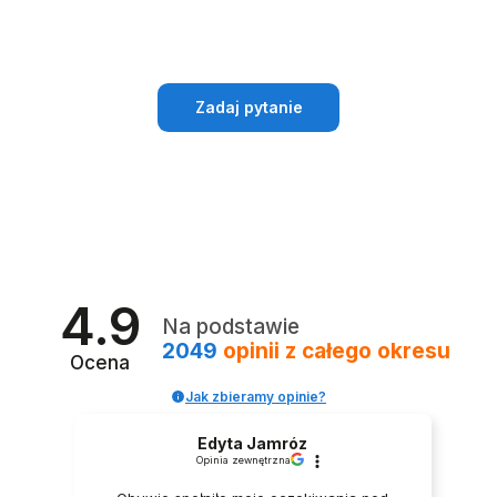
Zadaj pytanie
4.9
Na podstawie
2049
opinii
z całego okresu
Ocena
Jak zbieramy opinie?
Edyta Jamróz
Opinia zewnętrzna