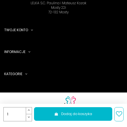
LELKA S.C. Paulina i Mateusz Kozak
Mosty 22i
72-132 Mosty
TWOJE KONTO
INFORMACJE
KATEGORIE
Dodaj do koszyka
LELKA S.C. 2025 - sklep z butami tanecznymi