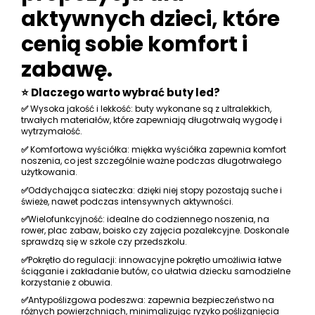
aktywnych dzieci, które
cenią sobie komfort i
zabawę.
⭐ Dlaczego warto wybrać buty led?
✅
Wysoka jakość i lekkość: buty wykonane są z ultralekkich,
trwałych materiałów, które zapewniają długotrwałą wygodę i
wytrzymałość.
✅
Komfortowa wyściółka: miękka wyściółka zapewnia komfort
noszenia, co jest szczególnie ważne podczas długotrwałego
użytkowania.
✅
Oddychająca siateczka: dzięki niej stopy pozostają suche i
świeże, nawet podczas intensywnych aktywności.
✅
Wielofunkcyjność: idealne do codziennego noszenia, na
rower, plac zabaw, boisko czy zajęcia pozalekcyjne. Doskonale
sprawdzą się w szkole czy przedszkolu.
✅
Pokrętło do regulacji: innowacyjne pokrętło umożliwia łatwe
ściąganie i zakładanie butów, co ułatwia dziecku samodzielne
korzystanie z obuwia.
✅
Antypoślizgowa podeszwa: zapewnia bezpieczeństwo na
różnych powierzchniach, minimalizując ryzyko poślizgnięcia