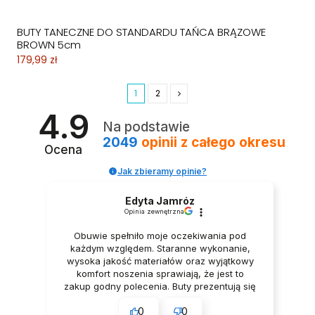
BUTY TANECZNE DO STANDARDU TAŃCA BRĄZOWE
BROWN 5cm
179,99 zł
1
2
4.9
Na podstawie
2049
opinii
z całego okresu
Ocena
Jak zbieramy opinie?
Edyta Jamróz
Opinia zewnętrzna
Obuwie spełniło moje oczekiwania pod
każdym względem. Staranne wykonanie,
wysoka jakość materiałów oraz wyjątkowy
komfort noszenia sprawiają, że jest to
zakup godny polecenia. Buty prezentują się
niezwykle elegancko, Z pełnym
0
0
przekonaniem polecam ten produkt.