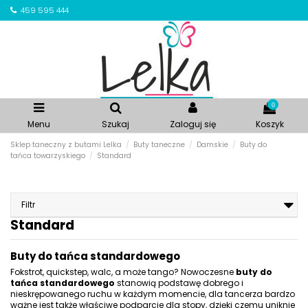
459 595 444
0
Menu
Szukaj
Zaloguj się
Koszyk
Sklep taneczny z butami Lelka
Buty taneczne
Damskie
Buty do
tańca towarzyskiego
Standard
Filtr
Standard
Buty do tańca standardowego
Fokstrot, quickstep, walc, a może tango? Nowoczesne
buty do
tańca standardowego
stanowią podstawę dobrego i
nieskrępowanego ruchu w każdym momencie, dla tancerza bardzo
ważne jest także właściwe podparcie dla stopy, dzięki czemu uniknie