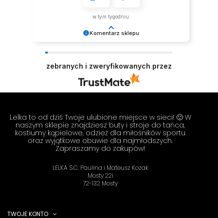
w tym tygodniu
Komentarz sklepu
Dziękujemy za tak pozytywną opinię - to czysta
przyjemność obsługiwać takich klientów!
zebranych i zweryfikowanych przez
Doceniamy czas i wysiłek włożony w podzielenie
się z nami Twoimi doświadczeniami. Do
zobaczenia! Zespół LELKA 🦋
Lelka to od dziś Twoje ulubione miejsce w sieci! 🙂 W
naszym sklepie znajdziesz buty i stroje do tańca,
kostiumy kąpielowe, odzież dla miłośników sportu
oraz wyjątkowe obuwie dla najmłodszych.
Zapraszamy do zakupów!
LELKA S.C. Paulina i Mateusz Kozak
Mosty 22i
72-132 Mosty
TWOJE KONTO