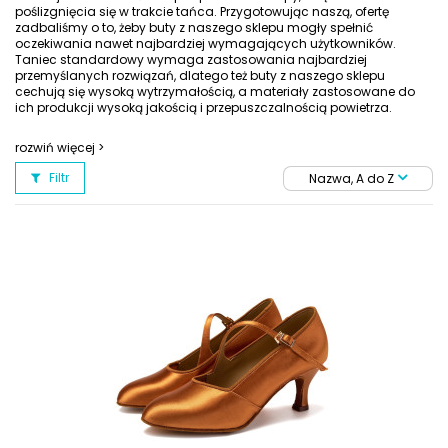
poślizgnięcia się w trakcie tańca. Przygotowując naszą, ofertę
zadbaliśmy o to, żeby buty z naszego sklepu mogły spełnić
oczekiwania nawet najbardziej wymagających użytkowników.
Taniec standardowy wymaga zastosowania najbardziej
przemyślanych rozwiązań, dlatego też buty z naszego sklepu
cechują się wysoką wytrzymałością, a materiały zastosowane do
ich produkcji wysoką jakością i przepuszczalnością powietrza.
Buty do tańców standardowych
rozwiń więcej >
Wygoda to podstawa w każdym tańcu standardowym, nie mniej
jednak równie ważny jest wygląd obuwia i to, w jaki sposób
Filtr
Nazwa, A do Z
uzupełnia przygotowaną kreację. Nasze
buty do tańca
standardowego
i
buty do półstandardu
zachwycają prezencją,
ponadto niejednokrotnie są wybierane jako buty do pierwszego
tańca. Zapinane na klamrę, z okrągłym i szpiczastym czubkiem
oraz z różnej wysokości obcasami, buty do tańca z naszej oferty
świetnie sprawdzą się w każdych warunkach. Zapraszamy!