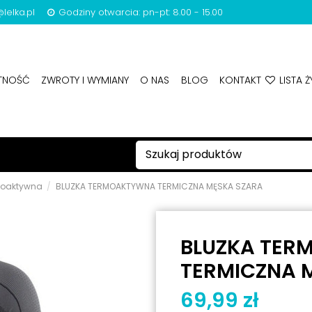
lelka.pl
Godziny otwarcia: pn-pt: 8.00 - 15.00
ATNOŚĆ
ZWROTY I WYMIANY
O NAS
BLOG
KONTAKT
LISTA Ż
rmoaktywna
BLUZKA TERMOAKTYWNA TERMICZNA MĘSKA SZARA
BLUZKA TE
TERMICZNA 
69,99 zł