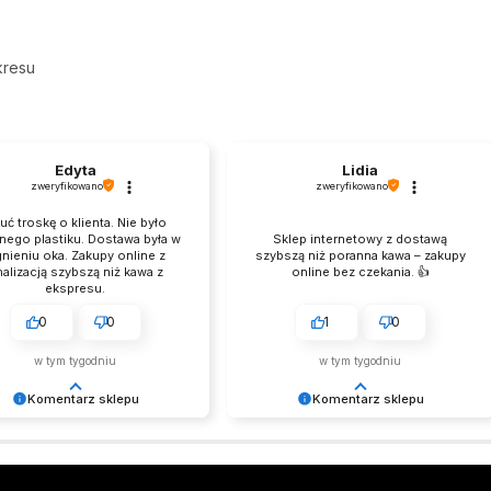
kresu
Edyta
Lidia
zweryfikowano
zweryfikowano
uć troskę o klienta. Nie było
nego plastiku. Dostawa była w
Sklep internetowy z dostawą
nieniu oka. Zakupy online z
szybszą niż poranna kawa – zakupy
nalizacją szybszą niż kawa z
online bez czekania. 👍️
ekspresu.
0
0
1
0
w tym tygodniu
w tym tygodniu
Komentarz sklepu
Komentarz sklepu
jemy za miłe słowa!
Tego nam było trzeba! Wielkie
my się, że zakup przeszedł
dzięki! Zespół LELKA 🦋
oblemowo, oraz, że możemy