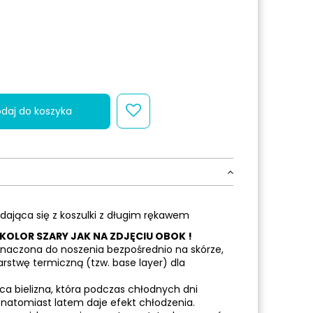
daj do koszyka
dająca się z koszulki z długim rękawem
 KOLOR SZARY JAK NA ZDJĘCIU OBOK !
eznaczona do noszenia bezpośrednio na skórze,
rstwę termiczną (tzw. base layer) dla
ąca bielizna, która podczas chłodnych dni
 natomiast latem daje efekt chłodzenia.