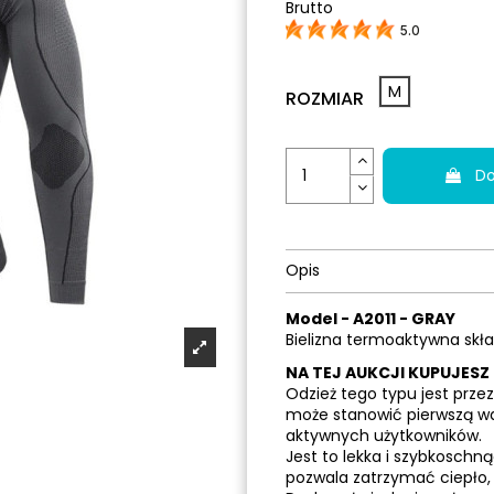
Brutto
5.0
M
ROZMIAR
Do
Opis
Model - A2011 - GRAY
Bielizna termoaktywna skła
NA TEJ AUKCJI KUPUJESZ
Odzież tego typu jest prz
może stanowić pierwszą wa
aktywnych użytkowników.
Jest to lekka i szybkoschn
pozwala zatrzymać ciepło,