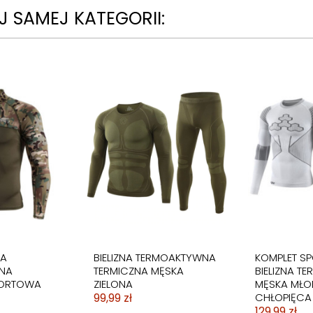
 SAMEJ KATEGORII:
NA
BIELIZNA TERMOAKTYWNA
KOMPLET S
NA
TERMICZNA MĘSKA
BIELIZNA T
PORTOWA
ZIELONA
MĘSKA MŁO
99,99 zł
CHŁOPIĘCA 
129,99 zł