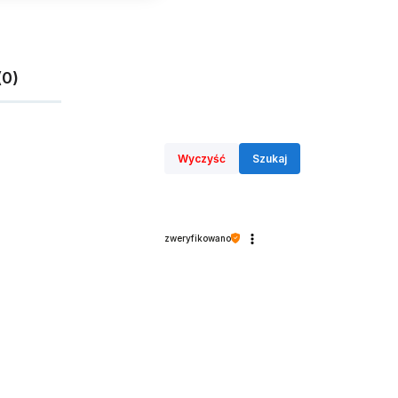
(0)
Wyczyść
Szukaj
zweryfikowano