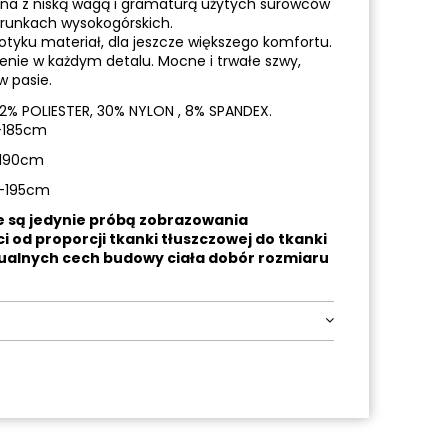
ona z niską wagą i gramaturą użytych surowców
arunkach wysokogórskich.
otyku materiał, dla jeszcze większego komfortu.
enie w każdym detalu. Mocne i trwałe szwy,
w pasie.
62% POLIESTER, 30% NYLON , 8% SPANDEX.
5-185cm
-190cm
0-195cm
e są jedynie próbą zobrazowania
i od proporcji tkanki tłuszczowej do tkanki
dualnych cech budowy ciała dobór rozmiaru