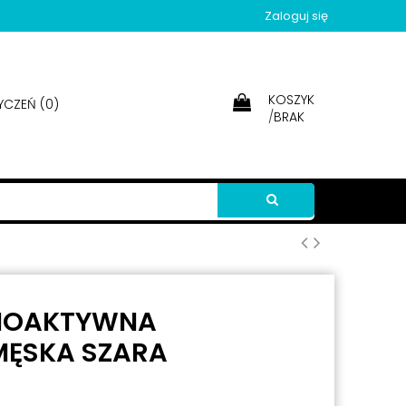
Zaloguj się
KOSZYK
YCZEŃ (
0
)
/
BRAK
RMOAKTYWNA
MĘSKA SZARA