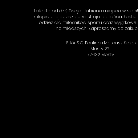
wysiłek włożony w podzielenie się z
zapew
nami Twoimi doświadczeniami. Do
świetn
Lelka to od dziś Twoje ulubione miejsce w siec
zobaczenia! Zespół LELKA 🦋
jeszcz
sklepie znajdziesz buty i stroje do tańca, kosti
odzież dla miłośników sportu oraz wyjątkowe
najmłodszych. Zapraszamy do zakup
LELKA S.C. Paulina i Mateusz Kozak
Mosty 22i
72-132 Mosty