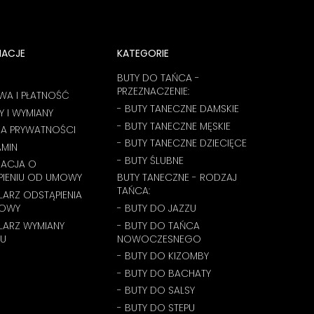
takich jak Ty i jesteśmy z
że nam się udało. Mamy na
do nas wrócisz :) Zespół 
MACJE
KATEGORIE
BUTY DO TAŃCA -
PRZEZNACZENIE:
WA I PŁATNOŚĆ
- BUTY TANECZNE DAMSKIE
 I WYMIANY
- BUTY TANECZNE MĘSKIE
KA PRYWATNOŚCI
- BUTY TANECZNE DZIECIĘCE
AMIN
- BUTY ŚLUBNE
MACJA O
PIENIU OD UMOWY
BUTY TANECZNE - RODZAJ
TAŃCA:
ARZ ODSTĄPIENIA
OWY
- BUTY DO JAZZU
LARZ WYMIANY
- BUTY DO TAŃCA
U
NOWOCZESNEGO
- BUTY DO KIZOMBY
- BUTY DO BACHATY
- BUTY DO SALSY
- BUTY DO STEPU