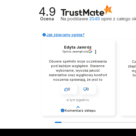
4.9
Ocena
Na podstawie
2049
opinii
z całego o
Jak zbieramy opinie?
Edyta Jamróz
Opinia zewnętrzna
Obuwie spełniło moje oczekiwania
Cz
pod każdym względem. Staranne
zbęd
wykonanie, wysoka jakość
mg
materiałów oraz wyjątkowy komfort
fi
noszenia sprawiają, że jest to
zakup godny polecenia. Buty
prezentują się niezwykle
0
0
elegancko, Z pełnym przekonaniem
polecam ten produkt.
w tym tygodniu
Komentarz sklepu
Dziękujemy za tak pozytywną opinię
Dzięku
- to czysta przyjemność obsługiwać
Cieszy
takich klientów! Doceniamy czas i
bezpr