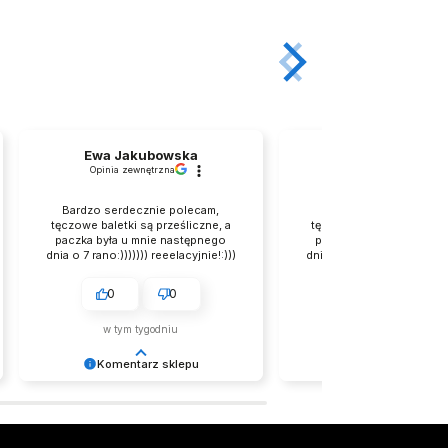
Ewa Jakubowska
Ewa
Opinia zewnętrzna
zweryfikowano
Bardzo serdecznie polecam,
Bardzo serdecznie po
tęczowe baletki są prześliczne, a
tęczowe baletki są prześl
paczka była u mnie następnego
paczka była u mnie nas
dnia o 7 rano:))))))) reeelacyjnie!:)))
dnia o 7 rano:))))))) reeelac
0
0
0
0
w tym tygodniu
w tym tygodniu
Komentarz sklepu
Komentarz skle
Nie tylko paczka, ale i pozytywne
Bardzo cieszy nas Twoja 
wibracje – dziękujemy, że to
recenzja! Ciężko pracujem
doceniasz 💛 Zespół LELKA 🦋
sprostać wymaganiom kli