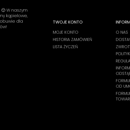
nić odpowiednią obsługę tak
ym klientom. Dziękujemy raz
i! 🙂 W naszym
e! Zespół LELKA 🦋
umy kąpielowe,
 obuwie dla
TWOJE KONTO
INFOR
ów!
MOJE KONTO
O NAS
HISTORIA ZAMÓWIEŃ
DOSTA
LISTA ŻYCZEŃ
ZWROTY
POLITY
REGUL
INFOR
ODSTĄ
FORMUL
OD UM
FORMU
TOWAR