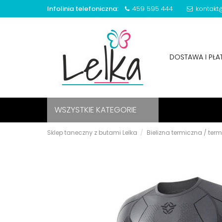
Infolinia telefoniczna:
459 595 444
kontakt@
DOSTAWA I PŁ
WSZYSTKIE KATEGORIE
Sklep taneczny z butami Lelka
Bielizna termiczna / te