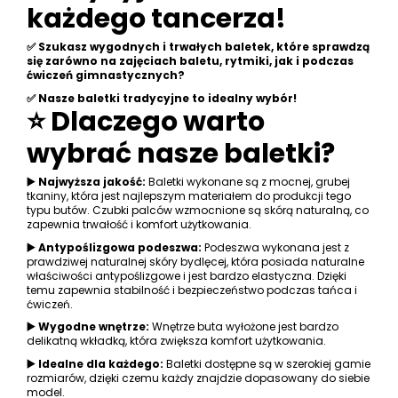
każdego tancerza!
✅ Szukasz wygodnych i trwałych baletek, które sprawdzą
się zarówno na zajęciach baletu, rytmiki, jak i podczas
ćwiczeń gimnastycznych?
✅ Nasze baletki tradycyjne to idealny wybór!
⭐ Dlaczego warto
wybrać nasze baletki?
▶️ Najwyższa jakość:
Baletki wykonane są z mocnej, grubej
tkaniny, która jest najlepszym materiałem do produkcji tego
typu butów. Czubki palców wzmocnione są skórą naturalną, co
zapewnia trwałość i komfort użytkowania.
▶️ Antypoślizgowa podeszwa:
Podeszwa wykonana jest z
prawdziwej naturalnej skóry bydlęcej, która posiada naturalne
właściwości antypoślizgowe i jest bardzo elastyczna. Dzięki
temu zapewnia stabilność i bezpieczeństwo podczas tańca i
ćwiczeń.
▶️ Wygodne wnętrze:
Wnętrze buta wyłożone jest bardzo
delikatną wkładką, która zwiększa komfort użytkowania.
▶️ Idealne dla każdego:
Baletki dostępne są w szerokiej gamie
rozmiarów, dzięki czemu każdy znajdzie dopasowany do siebie
model.