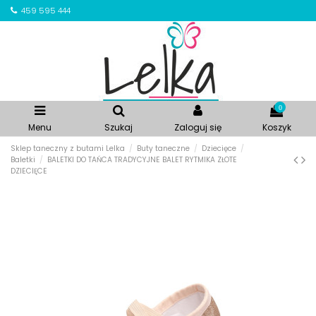
459 595 444
0
Menu
Szukaj
Zaloguj się
Koszyk
Sklep taneczny z butami Lelka
Buty taneczne
Dziecięce
Baletki
BALETKI DO TAŃCA TRADYCYJNE BALET RYTMIKA ZŁOTE
DZIECIĘCE