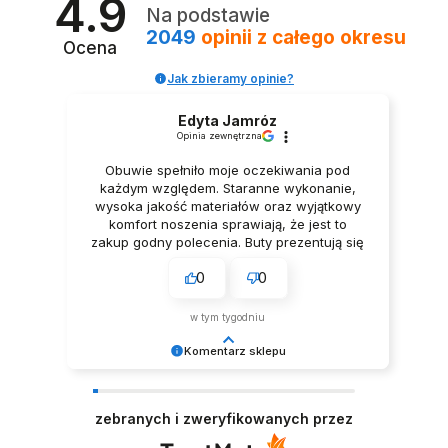
4.9
Na podstawie
2049
opinii
z całego okresu
Ocena
Jak zbieramy opinie?
Edyta Jamróz
Opinia zewnętrzna
Obuwie spełniło moje oczekiwania pod
każdym względem. Staranne wykonanie,
wysoka jakość materiałów oraz wyjątkowy
komfort noszenia sprawiają, że jest to
zakup godny polecenia. Buty prezentują się
niezwykle elegancko, Z pełnym
0
0
przekonaniem polecam ten produkt.
w tym tygodniu
Komentarz sklepu
Dziękujemy za tak pozytywną opinię - to czysta
przyjemność obsługiwać takich klientów!
zebranych i zweryfikowanych przez
Doceniamy czas i wysiłek włożony w podzielenie
się z nami Twoimi doświadczeniami. Do