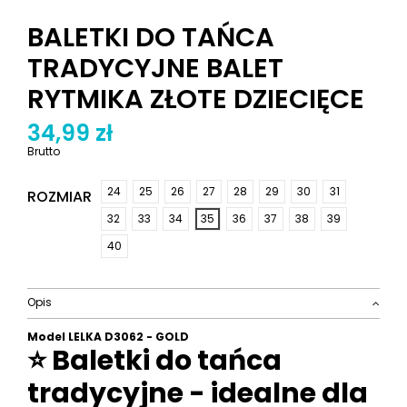
BALETKI DO TAŃCA
TRADYCYJNE BALET
RYTMIKA ZŁOTE DZIECIĘCE
34,99 zł
Brutto
24
25
26
27
28
29
30
31
ROZMIAR
32
33
34
35
36
37
38
39
40
Opis
Model LELKA D3062 - GOLD
⭐ Baletki do tańca
tradycyjne - idealne dla