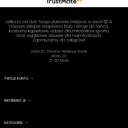
zobaczenia! Zespół LELKA 🦋
Lelka to od dziś Twoje ulubione miejsce w sieci! 🙂 W
naszym sklepie znajdziesz buty i stroje do tańca,
kostiumy kąpielowe, odzież dla miłośników sportu
oraz wyjątkowe obuwie dla najmłodszych.
Zapraszamy do zakupów!
LELKA S.C. Paulina i Mateusz Kozak
Mosty 22i
72-132 Mosty
TWOJE KONTO
INFORMACJE
KATEGORIE