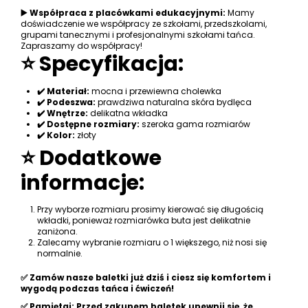
▶️ Współpraca z placówkami edukacyjnymi:
Mamy
doświadczenie we współpracy ze szkołami, przedszkolami,
grupami tanecznymi i profesjonalnymi szkołami tańca.
Zapraszamy do współpracy!
⭐ Specyfikacja:
✔️ Materiał:
mocna i przewiewna cholewka
✔️ Podeszwa:
prawdziwa naturalna skóra bydlęca
✔️ Wnętrze:
delikatna wkładka
✔️ Dostępne rozmiary:
szeroka gama rozmiarów
✔️ Kolor:
złoty
⭐ Dodatkowe
informacje:
Przy wyborze rozmiaru prosimy kierować się długością
wkładki, ponieważ rozmiarówka buta jest delikatnie
zaniżona.
Zalecamy wybranie rozmiaru o 1 większego, niż nosi się
normalnie.
✅ Zamów nasze baletki już dziś i ciesz się komfortem i
wygodą podczas tańca i ćwiczeń!
✅ Pamiętaj: Przed zakupem baletek upewnij się, że