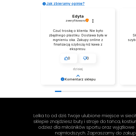
Jak zbieramy opinie?
Edyta
zweryfikowano
Czuć troskę o klienta. Nie było
zbędnego plastiku. Dostawa była w
S
mgnieniu oka. Zakupy online z
szyb
finalizacją szybszą niż kawa z
ekspresu.
0
0
dzisiaj
Komentarz sklepu
Dziękujemy za miłe słowa!
Tego n
Cieszymy się, że zakup przeszedł
dzięki
bezproblemowo, oraz, że możemy
zapewnić odpowiednią obsługę tak
świetnym klientom. Dziękujemy raz
Lelka to od dziś Twoje ulubione miejsce w siec
jeszcze! Zespół LELKA 🦋
sklepie znajdziesz buty i stroje do tańca, kosti
odzież dla miłośników sportu oraz wyjątkowe
najmłodszych. Zapraszamy do zakup