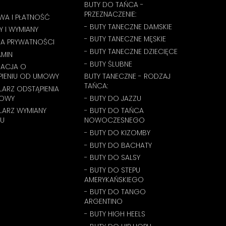
BUTY DO TAŃCA -
PRZEZNACZENIE:
WA I PŁATNOŚĆ
- BUTY TANECZNE DAMSKIE
 I WYMIANY
- BUTY TANECZNE MĘSKIE
KA PRYWATNOŚCI
- BUTY TANECZNE DZIECIĘCE
AMIN
- BUTY ŚLUBNE
MACJA O
PIENIU OD UMOWY
BUTY TANECZNE - RODZAJ
TAŃCA:
ARZ ODSTĄPIENIA
OWY
- BUTY DO JAZZU
LARZ WYMIANY
- BUTY DO TAŃCA
U
NOWOCZESNEGO
- BUTY DO KIZOMBY
- BUTY DO BACHATY
- BUTY DO SALSY
- BUTY DO STEPU
AMERYKAŃSKIEGO
- BUTY DO TANGO
ARGENTINO
- BUTY HIGH HEELS