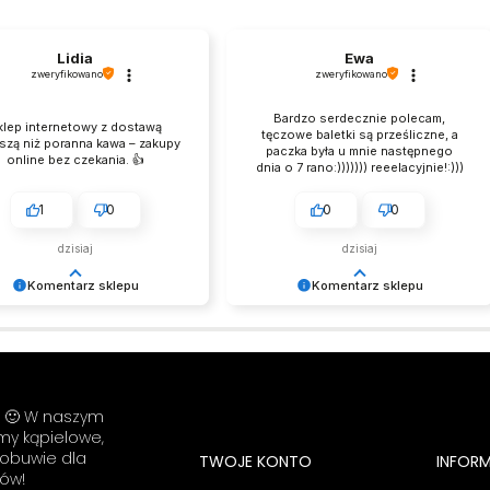
Lidia
Ewa
zweryfikowano
zweryfikowano
Bardzo serdecznie polecam,
klep internetowy z dostawą
tęczowe baletki są prześliczne, a
szą niż poranna kawa – zakupy
paczka była u mnie następnego
online bez czekania. 👍️
dnia o 7 rano:))))))) reeelacyjnie!:)))
1
0
0
0
dzisiaj
dzisiaj
Komentarz sklepu
Komentarz sklepu
am było trzeba! Wielkie
Bardzo cieszy nas Twoja świetna
! Zespół LELKA 🦋
recenzja! Ciężko pracujemy, aby
sprostać wymaganiom klientów
takich jak Ty i jesteśmy zadowoleni,
że nam się udało. Mamy nadzieję, że
i! 🙂 W naszym
do nas wrócisz :) Zespół LELKA 🦋
umy kąpielowe,
 obuwie dla
TWOJE KONTO
INFOR
ów!