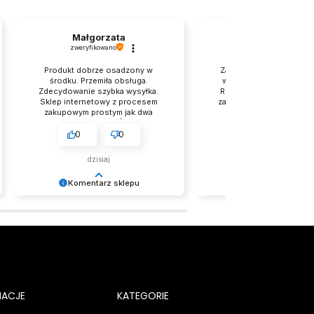
Małgorzata
Anna
zweryfikowano
zweryfikowano
Produkt dobrze osadzony w
Zakupy online z realizacj
środku. Przemiła obsługa.
wyprzedziła moje oczek
Zdecydowanie szybka wysyłka.
Rzetelni i uprzejmi. Perf
Sklep internetowy z procesem
zapakowany towar. E-co
zakupowym prostym jak dwa
który nie zostawia C
kliknięcia. 💯👍️
niepewności – przejrzyst
zakupowy.
0
0
0
0
dzisiaj
w tym tygodniu
Komentarz sklepu
Komentarz skle
Wow! Takie komentarze zostają z
Czasem wystarczy jedno 
nami na długo 💛 Zespół LELKA 🦋
żeby poprawić nam dzień 
dziękujemy! ☀️ Zespół LEL
MACJE
KATEGORIE