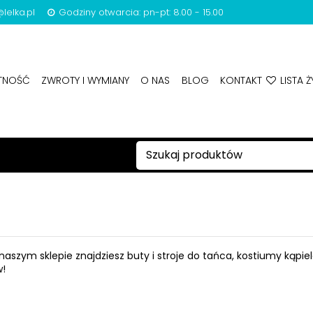
lelka.pl
Godziny otwarcia: pn-pt: 8.00 - 15.00
ATNOŚĆ
ZWROTY I WYMIANY
O NAS
BLOG
KONTAKT
LISTA Ż
naszym sklepie znajdziesz buty i stroje do tańca, kostiumy kąpiel
!