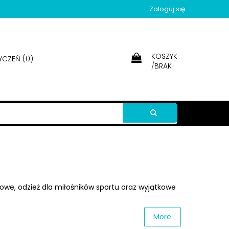
Zaloguj się
KOSZYK
YCZEŃ (
0
)
/
BRAK
owe, odzież dla miłośników sportu oraz wyjątkowe
More