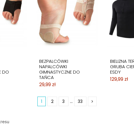
BEZPALCÓWKI
BIELIZNA T
NAPALCÓWKI
GRUBA CIE
E DO
GIMNASTYCZNE DO
ESDY
TAŃCA
129,99 zł
29,99 zł
1
2
3
…
33
kresu