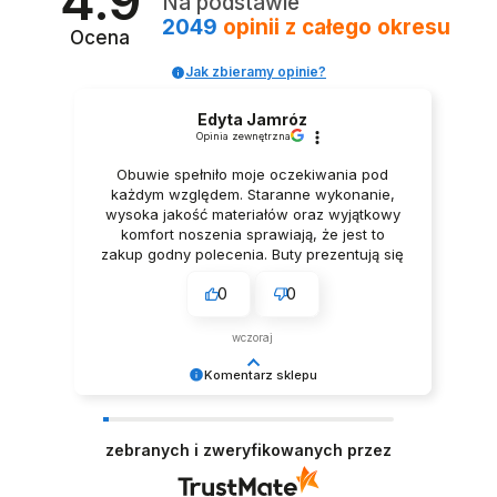
4.9
Na podstawie
2049
opinii
z całego okresu
Ocena
Jak zbieramy opinie?
Edyta Jamróz
Opinia zewnętrzna
Obuwie spełniło moje oczekiwania pod
każdym względem. Staranne wykonanie,
NAKŁADKI OCHRONNE DO BUTÓW TANECZNYCH
wysoka jakość materiałów oraz wyjątkowy
CUBAN 6-9cm
komfort noszenia sprawiają, że jest to
17,00 zł
zakup godny polecenia. Buty prezentują się
niezwykle elegancko, Z pełnym
0
0
przekonaniem polecam ten produkt.
wczoraj
Komentarz sklepu
Dziękujemy za tak pozytywną opinię - to czysta
przyjemność obsługiwać takich klientów!
zebranych i zweryfikowanych przez
Doceniamy czas i wysiłek włożony w podzielenie
się z nami Twoimi doświadczeniami. Do
zobaczenia! Zespół LELKA 🦋