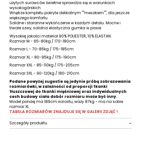
użytych surowców świetnie sprawdza się w warunkach
wysokogórskich.
Wnętrze kompletu pokryte delikatnym ""meszkiem"", dla jeszcze
większego komfortu.
Solidne i staranne wykończenie w każdym detalu. Mocne i
trwałe szwy, solidna elastyczna gumka w pasie.
Wysokiej jakości materiał 90% POLIESTER, 10% ELASTAN.
Rozmiar M - 65-80kg / 170-180cm
Rozmiar L - 70-85kg / 175-185cm
Rozmiar XL - 80-95kg / 175-190cm
Rozmiar XXL - 85-110kg / 175-205cm
Rozmiar 3XL - 90-120kg / 180-210cm
Podane powyżej sugestie są jedynie próbą zobrazowania
rozmiarówki, w zależności od proporcji tkanki
tłuszczowej do tkanki mięśniowej oraz indywidualnych
cech budowy ciała dobór rozmiaru może być inny.
Model poniżej ma 189cm wzrostu, waży 87kg - ma na sobie
rozmiar XL
TABELA ROZMIARÓW ZNAJDUJE SIĘ W GALERII ZDJĘĆ !
Szczegóły produktu