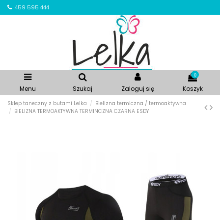
459 595 444
0
Menu
Szukaj
Zaloguj się
Koszyk
Sklep taneczny z butami Lelka
Bielizna termiczna / termoaktywna
BIELIZNA TERMOAKTYWNA TERMINCZNA CZARNA ESDY