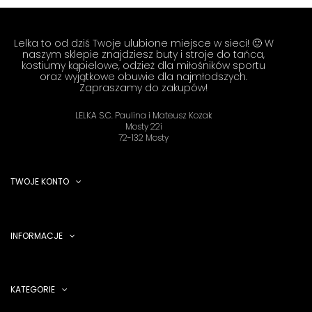
Lelka to od dziś Twoje ulubione miejsce w sieci! 🙂 W
naszym sklepie znajdziesz buty i stroje do tańca,
kostiumy kąpielowe, odzież dla miłośników sportu
oraz wyjątkowe obuwie dla najmłodszych.
Zapraszamy do zakupów!
LELKA S.C. Paulina i Mateusz Kozak
Mosty 22i
72-132 Mosty
TWOJE KONTO
INFORMACJE
KATEGORIE