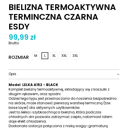
BIELIZNA TERMOAKTYWNA
TERMINCZNA CZARNA
ESDY
99,99 zł
Brutto
M
L
XL
XXL
3XL
ROZMIAR
Opis
Model LELKA A152 - BLACK
Komplet bielizny termoaktywnej, składający się z koszulki z
długim rękawem, oraz spodni.
Odzież tego typu jest przeznaczona do noszenia bezpośrednio
na skórze, może stanowić pierwszą warstwę termiczną (tzw.
base layer) dla aktywnych użytkowników.
Jest to lekka i szybkoschnąca bielizna, która podczas
chłodnych dni pozwala zatrzymać ciepło, natomiast latem
daje efekt chłodzenia.
Doskonała izolacja połączona z niską wagą i gramaturą