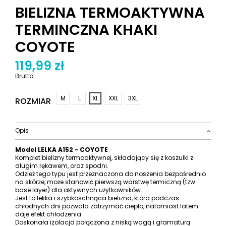
BIELIZNA TERMOAKTYWNA
TERMINCZNA KHAKI
COYOTE
119,99 zł
Brutto
M
L
XL
XXL
3XL
ROZMIAR
Opis
Model LELKA A152 - COYOTE
Komplet bielizny termoaktywnej, składający się z koszulki z
długim rękawem, oraz spodni.
Odzież tego typu jest przeznaczona do noszenia bezpośrednio
na skórze, może stanowić pierwszą warstwę termiczną (tzw.
base layer) dla aktywnych użytkowników.
Jest to lekka i szybkoschnąca bielizna, która podczas
chłodnych dni pozwala zatrzymać ciepło, natomiast latem
daje efekt chłodzenia.
Doskonała izolacja połączona z niską wagą i gramaturą