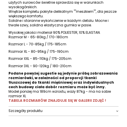
użytych surowców świetnie sprawdza się w warunkach
wysokogórskich.
Wnętrze kompletu pokryte delikatnym ""meszkiem"", dla jeszcze
większego komfortu.
Solidne i staranne wykończenie w każdym detalu. Mocne i
trwałe szwy, solidna elastyczna gumka w pasie.
Wysokiej jakości materiał 90% POLIESTER, 10% ELASTAN.
Rozmiar M - 65-80kg / 170-180cm
Rozmiar L - 70-85kg / 175-185cm
Rozmiar XL - 80-95kg / 175-190cm
Rozmiar XXL - 85-110kg / 175-205cm
Rozmiar 3XL - 90-120kg / 180-210cm
Podane powyżej sugestie są jedynie próbą zobrazowania
rozmiarówki, w zależności od proporcji tkanki
tłuszczowej do tkanki mięśniowej oraz indywidualnych
cech budowy ciała dobór rozmiaru może być inny.
Model poniżej ma 189cm wzrostu, waży 87kg - ma na sobie
rozmiar XL
TABELA ROZMIARÓW ZNAJDUJE SIĘ W GALERII ZDJĘĆ !
Szczegóły produktu