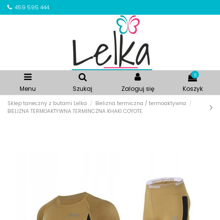
459 595 444
0
Menu
Szukaj
Zaloguj się
Koszyk
Sklep taneczny z butami Lelka
Bielizna termiczna / termoaktywna
BIELIZNA TERMOAKTYWNA TERMINCZNA KHAKI COYOTE