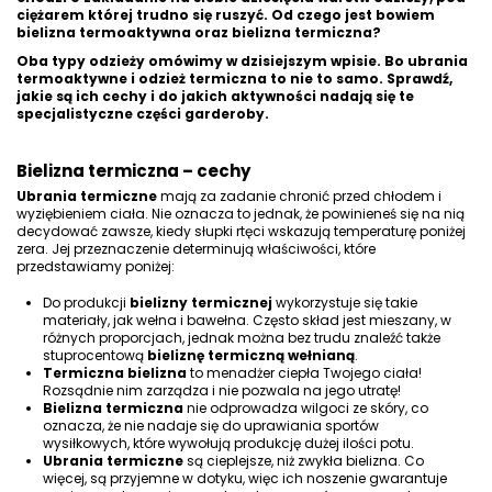
ciężarem której trudno się ruszyć. Od czego jest bowiem
bielizna termoaktywna oraz bielizna termiczna?
Oba typy odzieży omówimy w dzisiejszym wpisie. Bo
ubrania
termoaktywne
i
odzież termiczna
to nie to samo. Sprawdź,
jakie są ich cechy i do jakich aktywności nadają się te
specjalistyczne części garderoby.
Bielizna termiczna – cechy
Ubrania termiczne
mają za zadanie chronić przed chłodem i
wyziębieniem ciała. Nie oznacza to jednak, że powinieneś się na nią
decydować zawsze, kiedy słupki rtęci wskazują temperaturę poniżej
zera. Jej przeznaczenie determinują właściwości, które
przedstawiamy poniżej:
Do produkcji
bielizny
termicznej
wykorzystuje się takie
materiały, jak
wełna
i
bawełna
. Często skład jest mieszany, w
różnych proporcjach, jednak można bez trudu znaleźć także
stuprocentową
bieliznę termiczną wełnianą
.
Termiczna bielizna
to menadżer ciepła Twojego ciała!
Rozsądnie nim zarządza i nie pozwala na jego utratę!
Bielizna termiczna
nie odprowadza wilgoci ze skóry
, co
oznacza, że nie nadaje
się do uprawiania sportów
wysiłkowych, które wywołują produkcję dużej ilości potu.
Ubrania termiczne
są
cieplejsze
, niż zwykła bielizna. Co
więcej, są przyjemne w dotyku, więc ich noszenie gwarantuje