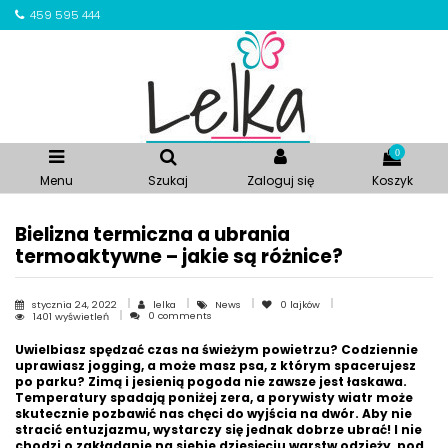
459 595 444
0
Menu
Szukaj
Zaloguj się
Koszyk
Bielizna termiczna a ubrania
termoaktywne – jakie są różnice?
stycznia 24, 2022
lelka
News
0
lajków
0 comments
1401 wyświetleń
Uwielbiasz spędzać czas na świeżym powietrzu? Codziennie
uprawiasz jogging, a może masz psa, z którym spacerujesz
po parku? Zimą i jesienią pogoda nie zawsze jest łaskawa.
Temperatury spadają poniżej zera, a porywisty wiatr może
skutecznie pozbawić nas chęci do wyjścia na dwór. Aby nie
stracić entuzjazmu, wystarczy się jednak dobrze ubrać! I nie
chodzi o zakładanie na siebie dziesięciu warstw odzieży, pod