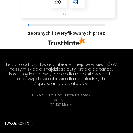
0
1
dzisiaj
zebranych i zweryfikowanych przez
Lelka to od dziś Twoje ulubione miejsce w sieci! 🙂 W
naszym sklepie znajdziesz buty i stroje do tańca,
kostiumy kąpielowe, odzież dla miłośników sportu
oraz wyjątkowe obuwie dla najmłodszych.
Zapraszamy do zakupów!
LELKA S.C. Paulina i Mateusz Kozak
Mosty 22i
72-132 Mosty
TWOJE KONTO