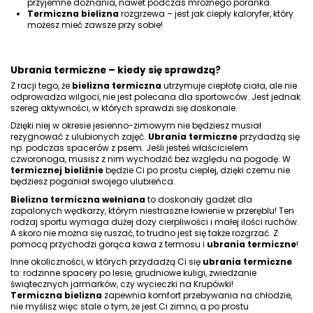
przyjemne doznania, nawet podczas mroźnego poranka.
Termiczna bielizna
rozgrzewa – jest jak ciepły kaloryfer, który
możesz mieć zawsze przy sobie!
Ubrania termiczne – kiedy się sprawdzą?
Z racji tego, że
bielizna termiczna
utrzymuje ciepłotę ciała, ale nie
odprowadza wilgoci, nie jest polecana dla sportowców. Jest jednak
szereg aktywności, w których sprawdzi się doskonale.
Dzięki niej w okresie jesienno-zimowym nie będziesz musiał
rezygnować z ulubionych zajęć.
Ubrania termiczne
przydadzą się
np.
podczas spacerów z psem
. Jeśli jesteś właścicielem
czworonoga, musisz z nim wychodzić bez względu na pogodę. W
termicznej bieliźnie
będzie Ci po prostu cieplej, dzięki czemu nie
będziesz poganiał swojego ulubieńca.
Bielizna termiczna
wełniana
to doskonały gadżet dla
zapalonych
wędkarzy
, którym niestraszne łowienie w przeręblu! Ten
rodzaj sportu wymaga dużej dozy cierpliwości i małej ilości ruchów.
A skoro nie można się ruszać, to trudno jest się także rozgrzać. Z
pomocą przychodzi gorąca kawa z termosu i
ubrania termiczne
!
Inne okoliczności, w których przydadzą Ci się
ubrania termiczne
to:
rodzinne spacery po lesie
,
grudniowe kuligi
,
zwiedzanie
świątecznych jarmarków
, czy
wycieczki na Krupówki
!
Termiczna
bielizna
zapewnia komfort przebywania na chłodzie,
nie myślisz więc stale o tym, że jest Ci zimno, a po prostu