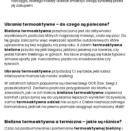
rozciąga, dlatego należy dobrze zmierzyć swoją sylwetkę przed
jej zakupem.
Ubrania termoaktywne – do czego są polecane?
Bielizna termoaktywna
przeznaczona jest do
aktywności
wysiłkowych
, podczas których najprościej mówiąc, ciało się poci. Do
tej grupy zaliczymy więc większość
sportów outdoorowych
, które
uprawiane są bez względu na porę roku. A zatem
termoaktywna
bielizna
przyda się jeśli
biegasz
,
jeździsz jesienią na rowerze
, czy
jesteś fanem
trekkingu w górach
. Na liście znajdują się także typowo
zimowe sporty jak:
narciarstwo
,
jazda na snowboardzie
czy
łyżwach
.
Ubrania termoaktywne
przydadzą Ci się także, jeśli lubisz
intensywne marsze
lub
nordic walking
.
W ostatnich latach popularne są również biegi
OCR
(tzw. biegi z
przeszkodami). Zarówno podczas przygotowań do startu w
zawodach, jak i w ich trakcie,
bielizna termoaktywna
zapewnia
komfort i przyczynia się do uzyskania lepszych wyników! Oczywiście,
sama
termoaktywna odzież
nie uczyni z Ciebie niezniszczalnego
komandosa, jednak na pewno pomoże osiągnąć wymarzony efekt!
Bielizna termoaktywna a termiczna – jakie są różnice?
Czas na podsumowanie i porównanie
termoaktywnej bielizny
i