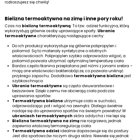
rozkoszujesz się chwilą!
Bielizna termoaktywna na zimę i inne pory roku!
Czas na
bieliznę termoaktywną
. To tzw.
odzież funkcyjna
, którą
wykorzystują głównie osoby uprawiające sporty.
Ubrania
termoaktywne
charakteryzują następujące cechy:
Do ich produkcji wykorzystuje się głównie polipropylen i
poliamid. Są to materiały syntetyczne o istotnych
właściwościach. Polipropylen szybko
odprowadza wilgoć
, a
poliamid pozwala
utrzymać optymalną temperaturę ciała
.
Bardzo często tkanina przeplatana jest nićmi z
jonami srebra
–
mają one właściwości bakteriobójcze, co pozwala
uniknąć
przykrego zapachu
. Dodatkowo
termoaktywna bielizna
jest
szybkoschnąca
.
Ubrania termoaktywne
są często
dwuwarstwowe
i
bezszwowe
. Dzięki czemu nie obcierają ciała podczas
uprawiania sportów.
Termoaktywna bielizna
utrzymuje ciało w suchości,
odprowadzając pot i
wilgoć na zewnątrz. Dlatego
świetnie
nadaje się do uprawiania sportów
na świeżym powietrzu! W
ubraniach termoaktywnych
skóra oddycha i nie lepi się.
Bielizna termoaktywna na zimę
nie rozgrzewa, jednak
zapewnia właściwą termoregulację ciała.
Termoaktywna odzież
idealnie dopasowuje się do postury.
Jest dla sportowców niczym druga skóra. Niewiele się jednak