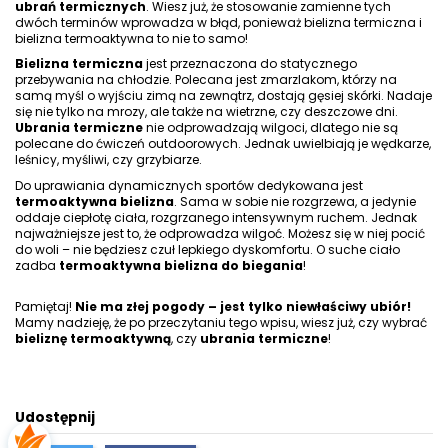
ubrań termicznych
. Wiesz już, że stosowanie zamienne tych
dwóch terminów wprowadza w błąd, ponieważ bielizna termiczna i
bielizna termoaktywna to nie to samo!
Bielizna termiczna
jest przeznaczona do statycznego
przebywania na chłodzie.
Polecana jest zmarzlakom
, którzy na
samą myśl o wyjściu zimą na zewnątrz, dostają gęsiej skórki. Nadaje
się nie tylko na mrozy, ale także na wietrzne, czy deszczowe dni.
Ubrania termiczne
nie odprowadzają wilgoci, dlatego nie są
polecane do ćwiczeń outdoorowych. Jednak uwielbiają je wędkarze,
leśnicy, myśliwi, czy grzybiarze.
Do uprawiania dynamicznych sportów dedykowana jest
termoaktywna bielizna
. Sama w sobie nie rozgrzewa, a jedynie
oddaje ciepłotę ciała, rozgrzanego intensywnym ruchem. Jednak
najważniejsze jest to, że
odprowadza wilgoć
. Możesz się w niej pocić
do woli – nie będziesz czuł lepkiego dyskomfortu. O suche ciało
zadba
termoaktywna bielizna do biegania
!
Pamiętaj!
Nie ma złej pogody – jest tylko niewłaściwy ubiór!
Mamy nadzieję, że po przeczytaniu tego wpisu, wiesz już, czy wybrać
bieliznę termoaktywną
, czy
ubrania termiczne
!
Udostępnij