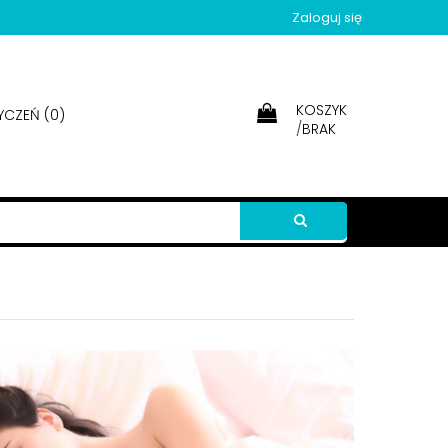
Zaloguj się
KOSZYK
YCZEŃ (
0
)
/
BRAK