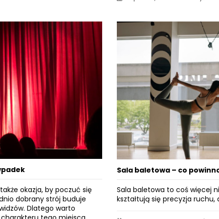
 wpadek
Sala baletowa – co powinno 
 także okazja, by poczuć się
Sala baletowa to coś więcej ni
dnio dobrany strój buduje
kształtują się precyzja ruchu,
 widzów. Dlatego warto
 charakteru tego miejsca.