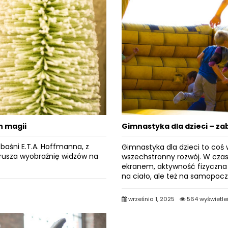
n magii
Gimnastyka dla dzieci – za
baśni E.T.A. Hoffmanna, z
Gimnastyka dla dzieci to coś w
orusza wyobraźnię widzów na
wszechstronny rozwój. W czas
ekranem, aktywność fizyczna s
na ciało, ale też na samopocz
września 1, 2025
564 wyświetle