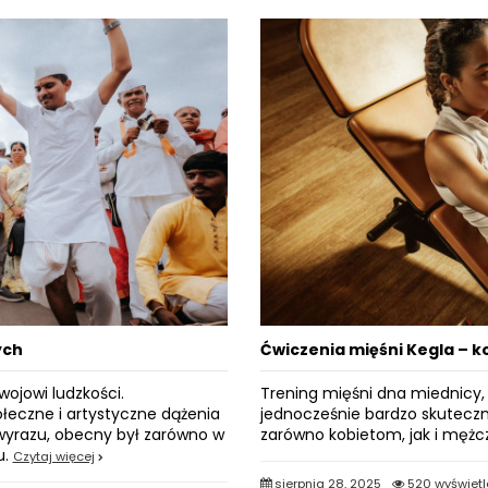
ych
Ćwiczenia mięśni Kegla – ko
wojowi ludzkości.
Trening mięśni dna miednicy, 
łeczne i artystyczne dążenia
jednocześnie bardzo skuteczna
 wyrazu, obecny był zarówno w
zarówno kobietom, jak i męż
u.
Czytaj więcej
sierpnia 28, 2025
520 wyświetl