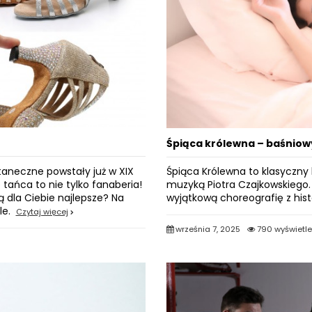
Śpiąca królewna – baśniowy
taneczne powstały już w XIX
Śpiąca Królewna to klasyczny 
 tańca to nie tylko fanaberia!
muzyką Piotra Czajkowskiego.
ą dla Ciebie najlepsze? Na
wyjątkową choreografię z histo
ule.
Czytaj więcej
września 7, 2025
790 wyświetl