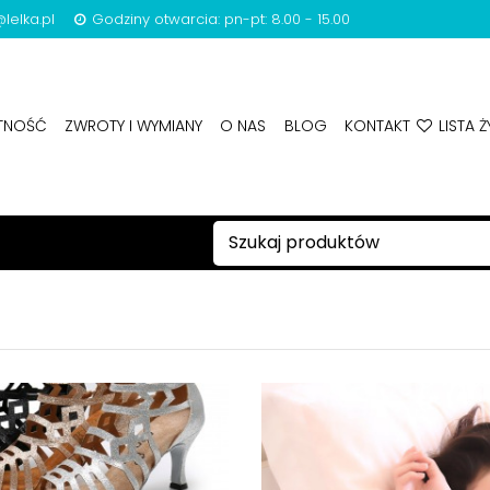
lelka.pl
Godziny otwarcia: pn-pt: 8.00 - 15.00
ATNOŚĆ
ZWROTY I WYMIANY
O NAS
BLOG
KONTAKT
LISTA Ż