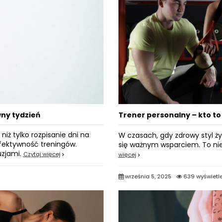
ny tydzień
Trener personalny – kto to
iż tylko rozpisanie dni na
W czasach, gdy zdrowy styl ży
efektywność treningów.
się ważnym wsparciem. To nie
uzjami.
Czytaj więcej
więcej
września 5, 2025
639 wyświetl