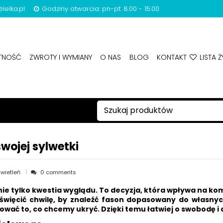
lelka.pl
Godziny otwarcia: pn-pt: 8.00 - 15.00
ATNOŚĆ
ZWROTY I WYMIANY
O NAS
BLOG
KONTAKT
LISTA Ż
wojej sylwetki
wietleń
0 comments
nie tylko kwestia wyglądu. To decyzja, która wpływa na ko
święcić chwilę, by znaleźć fason dopasowany do własnyc
kować to, co chcemy ukryć. Dzięki temu łatwiej o swobodę 