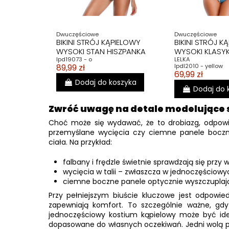
Dwuczęściowe
Dwuczęściowe
BIKINI STRÓJ KĄPIELOWY
BIKINI STRÓJ K
WYSOKI STAN HISZPANKA
WYSOKI KLASYK
lpd19073 - o
LELKA
89,99 zł
lpdl2010 - yellow
69,99 zł
Dodaj do koszyka
Dodaj do 
Zwróć uwagę na detale modelujące 
Choć może się wydawać, że to drobiazg, odpow
przemyślane wycięcia czy ciemne panele boczne d
ciała. Na przykład:
falbany i frędzle świetnie sprawdzają się przy 
wycięcia w talii – zwłaszcza w jednoczęściowy
ciemne boczne panele optycznie wyszczuplają b
Przy pełniejszym biuście kluczowe jest odpowi
zapewniają komfort. To szczególnie ważne, gd
jednoczęściowy kostium kąpielowy może być ide
dopasowane do własnych oczekiwań. Jedni wolą pod