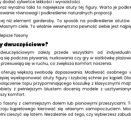
 dodać sylwetce lekkości i wyrazistości.
oraz wyraźna talia to największe atuty tej figury. Warto je pod
howanie równowagi i podkreślenie naturalnych proporcji.
ej niż element garderoby. To sposób na podkreślenie atutów 
e własnym ciele. To właśnie wewnętrzna pewność siebie jest najpi
ajlepsze fasony
zy dwuczęściowe?
a
dwuczęściowym
zależy przede wszystkim od indywidual
się podczas pływania, nurkowania czy gry w siatkówkę plażową. D
e przesuwają się w ruchu, co zwiększa komfort noszenia.
ini, oferują większą swobodę dopasowania. Możliwość osobnego 
 lepiej wyeksponować atuty figury i szybciej schnie po kąpieli.
 połączenie topu przypominającego koszulkę z klasycznymi majt
 Kobiety z pełniejszym biustem docenią modele z usztywnian
szy komfort.
po fasony z ciemniejszym dołem lub pionowymi przeszyciami. T
e stroju kąpielowego kierować się własnym samopoczuciem. Mod
ełni cieszyć się latem. Niezależnie od tego, czy wybierzesz zabu