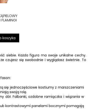
 KĄPIELOWY
 FLAMINGI
o koszyka
ść siebie. Każda figura ma swoje unikalne cechy.
że czujesz się swobodnie i wyglądasz świetnie. To
fason:
dzą się jednoczęściowe kostiumy z marszczeniami
iają swoją rolę.
ny dół. Falbanki, ozdobne ramiączka i wiązania w
alii lub kontrastowymi panelami bocznymi pomagają