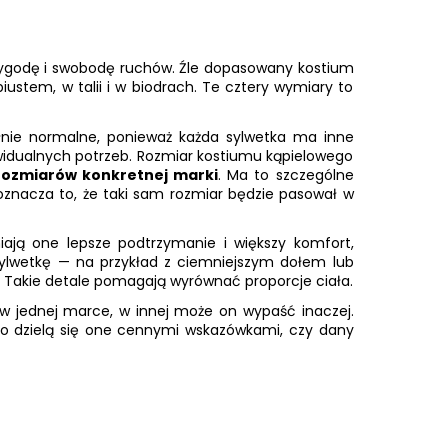
 wygodę i swobodę ruchów. Źle dopasowany kostium
stem, w talii i w biodrach. Te cztery wymiary to
łnie normalne, ponieważ każda sylwetka ma inne
widualnych potrzeb. Rozmiar kostiumu kąpielowego
rozmiarów konkretnej marki
. Ma to szczególne
e oznacza to, że taki sam rozmiar będzie pasował w
ają one lepsze podtrzymanie i większy komfort,
sylwetkę — na przykład z ciemniejszym dołem lub
. Takie detale pomagają wyrównać proporcje ciała.
r w jednej marce, w innej może on wypaść inaczej.
sto dzielą się one cennymi wskazówkami, czy dany