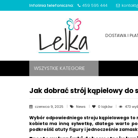
Infolinia telefoniczna:
459 595 444
kontakt@
DOSTAWA I PŁ
WSZYSTKIE KATEGORIE
Jak dobrać strój kąpielowy do s
czerwca 9, 2025
News
0
lajków
473 wyś
Wybór odpowiedniego
stroju kąpielowego
to 
kobieta ma inną sylwetkę, dlatego warto po
podkreślić atuty figury i jednocześnie zamas