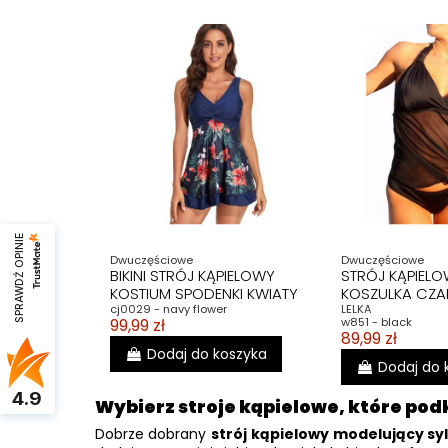
SPRAWDŹ OPINIE
Dwuczęściowe
Dwuczęściowe
BIKINI STRÓJ KĄPIELOWY
STRÓJ KĄPIELO
KOSTIUM SPODENKI KWIATY
KOSZULKA CZ
cj0029 - navy flower
LELKA
99,99 zł
w851 - black
89,99 zł
Dodaj do koszyka
Dodaj do 
4.9
Wybierz stroje kąpielowe, które pod
Dobrze dobrany
strój kąpielowy modelujący sy