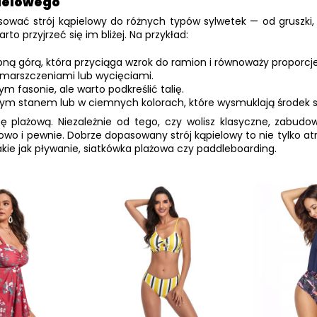
pielowego
sować strój kąpielowy do różnych typów sylwetek — od gruszki, 
o przyjrzeć się im bliżej. Na przykład:
ą górą, która przyciąga wzrok do ramion i równoważy proporcje
 marszczeniami lub wycięciami.
m fasonie, ale warto podkreślić talię.
zym stanem lub w ciemnych kolorach, które wysmuklają środek sy
ę plażową. Niezależnie od tego, czy wolisz klasyczne, zabud
owo i pewnie. Dobrze dopasowany strój kąpielowy to nie tylko at
akie jak pływanie, siatkówka plażowa czy paddleboarding.