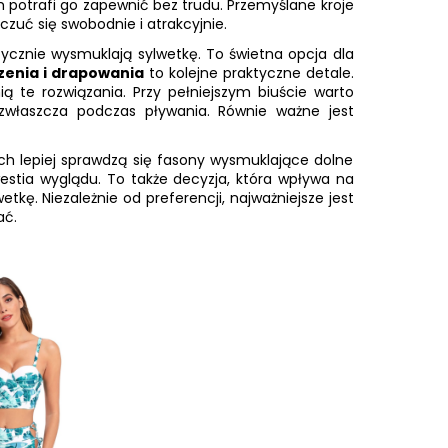
 potrafi go zapewnić bez trudu. Przemyślane kroje
zuć się swobodnie i atrakcyjnie.
optycznie wysmuklają sylwetkę. To świetna opcja dla
zenia i drapowania
to kolejne praktyczne detale.
ą te rozwiązania. Przy pełniejszym biuście warto
 zwłaszcza podczas pływania. Równie ważne jest
ach lepiej sprawdzą się fasony wysmuklające dolne
westia wyglądu. To także decyzja, która wpływa na
kę. Niezależnie od preferencji, najważniejsze jest
ać.