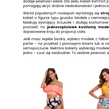
dodaje pewności siebie. Dla wielu kobiet komfort
pomagają ukryć drobne niedoskonałości i jednocześ
Wśród popularnych rozwiązań wyróżniają się
stro
kobiet o figurze typu gruszka. Modele z ciemnie
Maskują wystający brzuszek i dodają kostiumowi 
postawić na
jednoczęściowe kostiumy mode
dopasowanie kroju do proporcji ciała.
Jeśli masz wąskie biodra, wybierz modele z falba
partie – na przykład z pionowymi liniami lub w c
samopoczucie. Niektóre kobiety wybierają modele e
jedno – czuć się swobodnie. To właśnie pewność si