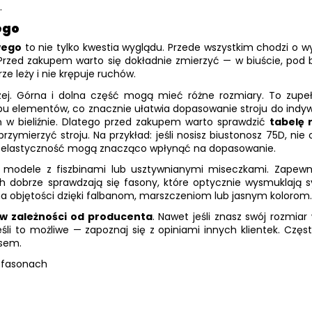
.
ego
wego
to nie tylko kwestia wyglądu. Przede wszystkim chodzi o
ed zakupem warto się dokładnie zmierzyć — w biuście, pod biu
ze leży i nie krępuje ruchów.
czej. Górna i dolna część mogą mieć różne rozmiary. To zupe
bu elementów, co znacznie ułatwia dopasowanie stroju do indy
eń w bieliźnie. Dlatego przed zakupem warto sprawdzić
tabelę 
zymierzyć stroju. Na przykład: jeśli nosisz biustonosz 75D, ni
ego elastyczność mogą znacząco wpłynąć na dopasowanie.
modele z fiszbinami lub usztywnianymi miseczkami. Zapewni
ch dobrze sprawdzają się fasony, które optycznie wysmuklają 
 na objętości dzięki falbanom, marszczeniom lub jasnym kolorom
 w zależności od producenta
. Nawet jeśli znasz swój rozmia
śli to możliwe — zapoznaj się z opiniami innych klientek. Czę
isem.
o fasonach