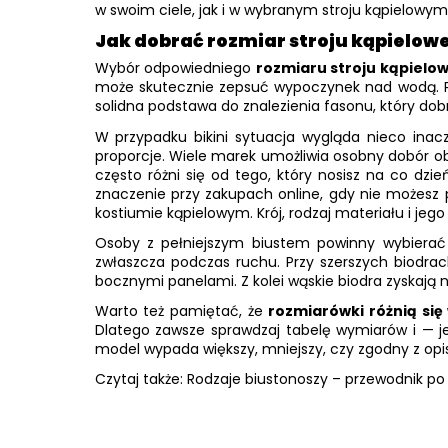
w swoim ciele, jak i w wybranym stroju kąpielowym
Jak dobrać rozmiar stroju kąpielow
Wybór odpowiedniego
rozmiaru stroju kąpielo
może skutecznie zepsuć wypoczynek nad wodą. Prz
solidna podstawa do znalezienia fasonu, który dobr
W przypadku bikini sytuacja wygląda nieco ina
proporcje. Wiele marek umożliwia osobny dobór o
często różni się od tego, który nosisz na co dzi
znaczenie przy zakupach online, gdy nie możesz pr
kostiumie kąpielowym. Krój, rodzaj materiału i j
Osoby z pełniejszym biustem powinny wybierać 
zwłaszcza podczas ruchu. Przy szerszych biodra
bocznymi panelami. Z kolei wąskie biodra zyskają
Warto też pamiętać, że
rozmiarówki różnią się
Dlatego zawsze sprawdzaj tabelę wymiarów i — je
model wypada większy, mniejszy, czy zgodny z op
Czytaj także: Rodzaje biustonoszy – przewodnik p