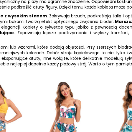
 psychiczny na plaży ma ogromne znaczenie. Odpowiedni kostium
nie podkreślić atuty figury. Dzięki temu każda kobieta może poc
je z wysokim stanem
. Zakrywają brzuch, podkreślają talię i 
jszymi bokami tworzą efekt optycznego zwężenia bioder.
Marszc
elegancji. Kobiety o sylwetce typu jabłko z pewnością doceni
lujące
. Zapewniają lepsze podtrzymanie i większy komfort,
nami lub wzorami, które dodają objętości. Przy szerszych biodr
iemniejszych kolorach. Dobór stroju kąpielowego to nie tylko k
ksponujące atuty, inne wolą te, które delikatnie modelują sylwet
ebie najlepiej dopełnia każdy plażowy strój. Warto o tym pamięt