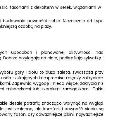
kreślić fasonami z dekoltem w serek, wiązaniami w
i budowanie pewności siebie. Niezależnie od typu
ękniejszą ozdobą na plaży.
nych upodobań i planowanej aktywności nad
obrze przylegają do ciała, podkreślają sylwetkę i
wyboru góry i dołu to duża zaleta, zwłaszcza przy
 Dla osób szukających kompromisu między zakryciem
kami. Zapewnia wygodę i nieco więcej zakrycia niż
ymi miseczkami lub szerokimi ramiączkami. Takie
akie detale potrafią znacząco wpłynąć na wygląd
a jest zmienna, ale komfort i pewność siebie są
dowany fason, czy odważniejsze bikini, najważniejsze