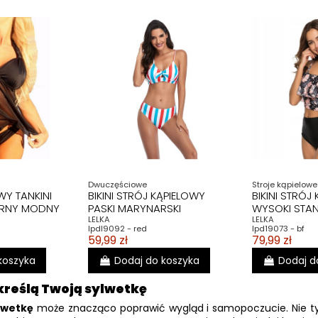
Dwuczęściowe
Stroje kąpielowe
WY TANKINI
BIKINI STRÓJ KĄPIELOWY
BIKINI STRÓJ
ARNY MODNY
PASKI MARYNARSKI
WYSOKI STAN
LELKA
LELKA
lpdl9092 - red
lpd19073 - bf
59,99 zł
79,99 zł
koszyka
Dodaj do koszyka
Dodaj d
kreślą Twoją sylwetkę
lwetkę
może znacząco poprawić wygląd i samopoczucie. Nie tylk