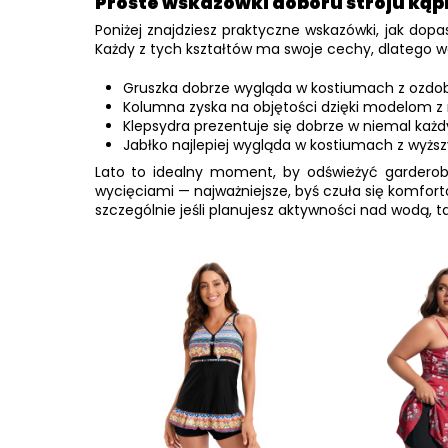
Proste wskazówki doboru stroju ką
Poniżej znajdziesz praktyczne wskazówki, jak dopa
Każdy z tych kształtów ma swoje cechy, dlatego wart
Gruszka dobrze wygląda w kostiumach z ozdobn
Kolumna zyska na objętości dzięki modelom z
Klepsydra prezentuje się dobrze w niemal każdy
Jabłko najlepiej wygląda w kostiumach z wyżs
Lato to idealny moment, by odświeżyć garderob
wycięciami — najważniejsze, byś czuła się komfort
szczególnie jeśli planujesz aktywności nad wodą, t