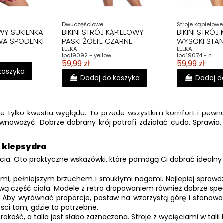
Dwuczęściowe
Stroje kąpielowe
WY SUKIENKA
BIKINI STRÓJ KĄPIELOWY
BIKINI STRÓJ
A SPODENKI
PASKI ŻÓŁTE CZARNE
WYSOKI STAN
LELKA
LELKA
lpdl9092 - yellow
lpd19074 - n
59,99 zł
59,99 zł
koszyka
Dodaj do koszyka
Dodaj d
e tylko kwestia wyglądu. To przede wszystkim komfort i pewno
wnoważyć. Dobrze dobrany krój potrafi zdziałać cuda. Sprawia, 
, klepsydra
ia. Oto praktyczne wskazówki, które pomogą Ci dobrać idealny 
nami, pełniejszym brzuchem i smukłymi nogami. Najlepiej spraw
wą część ciała. Modele z retro drapowaniem również dobrze spełn
a. Aby wyrównać proporcje, postaw na wzorzystą górę i stonowa
ości tam, gdzie to potrzebne.
rokość, a talia jest słabo zaznaczona. Stroje z wycięciami w t