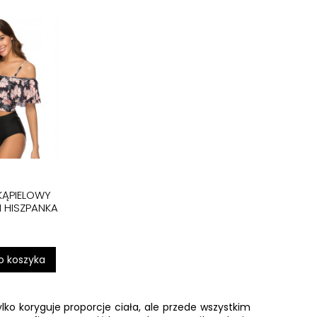
 KĄPIELOWY
 HISZPANKA
o koszyka
o koryguje proporcje ciała, ale przede wszystkim