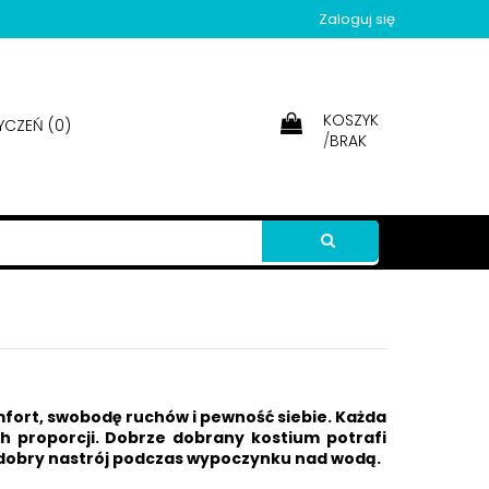
Zaloguj się
KOSZYK
YCZEŃ (
0
)
/
BRAK
mfort, swobodę ruchów i pewność siebie. Każda
h proporcji. Dobrze dobrany kostium potrafi
i dobry nastrój podczas wypoczynku nad wodą.