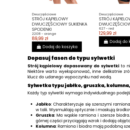
Dwuczęściowe
Dwuczęściowe
STRÓJ KĄPIELOWY
STRÓJ KĄPIELO
DWUCZĘŚCIOWY SUKIENKA
DWUCZĘŚCIOW
SPODENKI
627 - red
129,99 zł
2208 - orange
89,99 zł
Dodaj do 
Dodaj do koszyka
Dopasuj fason do typu sylwetki
Strój kąpielowy dopasowany do sylwetki
to ni
Niektóre warto wyeksponować, inne delikatnie zró
klucz do udanego wypoczynku nad wodą.
Sylwetka typu jabłko, gruszka, kolumna
Każdy typ sylwetki wymaga indywidualnego podejśc
Jabłko
: Charakteryzuje się szerszymi ramio
w talii. Wysmuklają optycznie i maskują środko
Gruszka
: Ma wąskie ramiona i szersze biodr
górnej części przyciągają wzrok i dodają objęt
Kolumna
: Ramiona i biodra mają podobną sze