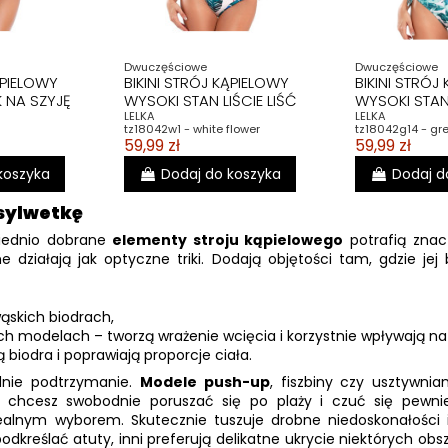
Dwuczęściowe
Dwuczęściowe
ĄPIELOWY
BIKINI STRÓJ KĄPIELOWY
BIKINI STRÓJ
 NA SZYJĘ
WYSOKI STAN LIŚCIE LIŚĆ
WYSOKI STAN
LELKA
LELKA
tz18042w1 - white flower
tz18042g14 - gr
59,99 zł
59,99 zł
koszyka
Dodaj do koszyka
Dodaj d
sylwetkę
iednio dobrane
elementy stroju kąpielowego
potrafią znacz
ziałają jak optyczne triki. Dodają objętości tam, gdzie jej 
wąskich biodrach,
ch modelach – tworzą wrażenie wcięcia i korzystnie wpływają na 
iodra i poprawiają proporcje ciała.
ednie podtrzymanie.
Modele push-up
, fiszbiny czy usztywnian
y chcesz swobodnie poruszać się po plaży i czuć się pewnie
alnym wyborem. Skutecznie tuszuje drobne niedoskonałości i
kreślać atuty, inni preferują delikatne ukrycie niektórych obsz