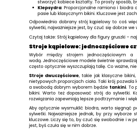
stworzyć kobiece kształty. To prosty sposób, by
Klepsydra
: Proporcjonalne ramiona i biodra 
pasie lub klasycznym bikini. Kluczowe jest zac
Odpowiednio dobrany strój kąpielowy to coś więc
sylwetki, najważniejsze jest, by czuć się dobrze w
Czytaj także: Strój kąpielowy dla figury gruszki – n
Stroje kąpielowe: jednoczęściowe c
Wybór między
strojem jednoczęściowym
wodą. Jednoczęściowe modele świetnie sprawdzają 
często optycznie wyszczuplają talię. Co ważne, ni
Stroje dwuczęściowe
, takie jak klasyczne bik
nietypowych proporcjach ciała. Taki krój pozwala
a swobodą dobrym wyborem będzie
tankini
. To
bikini. Warto też dopasować strój do sylwetki.
rozwiązania zapewniają lepsze podtrzymanie i więk
Aby optycznie wysmuklić biodra, warto sięgnąć 
sylwetki. Najważniejsze jednak, by przy wyborz
kluczowe. Liczy się to, by czuć się swobodnie i w p
jest, byś czuła się w nim dobrze.