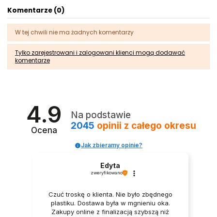
Komentarze (0)
W tej chwili nie ma żadnych komentarzy
Tylko zarejestrowani i zalogowani klienci mogą dodawać
komentarze
4.9
Na podstawie
2045
opinii
z całego okresu
Ocena
Jak zbieramy opinie?
Edyta
zweryfikowano
Czuć troskę o klienta. Nie było zbędnego
plastiku. Dostawa była w mgnieniu oka.
Zakupy online z finalizacją szybszą niż