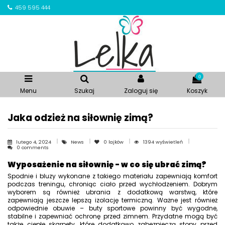
459 595 444
0
Menu
Szukaj
Zaloguj się
Koszyk
Jaka odzież na siłownię zimą?
lutego 4, 2024
News
0
lajków
1394 wyświetleń
0 comments
Wyposażenie na siłownię - w co się ubrać zimą?
Spodnie i bluzy wykonane z takiego materiału zapewniają komfort
podczas treningu, chroniąc ciało przed wychłodzeniem. Dobrym
wyborem są również ubrania z dodatkową warstwą, które
zapewniają jeszcze lepszą izolację termiczną. Ważne jest również
odpowiednie obuwie – buty sportowe powinny być wygodne,
stabilne i zapewniać ochronę przed zimnem. Przydatne mogą być
także ciepłe skarpety, które dodatkowo zabezpieczą stopy przed