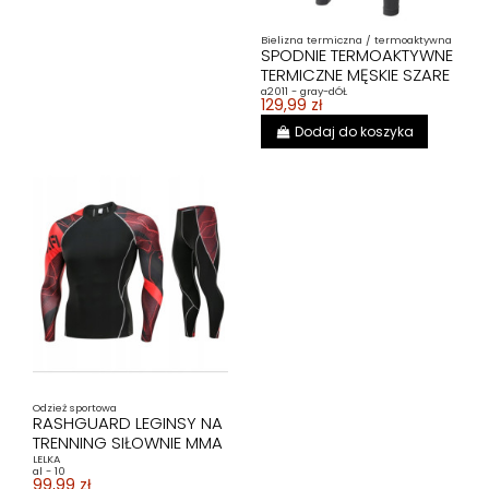
Bielizna termiczna / termoaktywna
SPODNIE TERMOAKTYWNE
TERMICZNE MĘSKIE SZARE
a2011 - gray-dÓŁ
129,99 zł
Dodaj do koszyka
Odzież sportowa
RASHGUARD LEGINSY NA
TRENNING SIŁOWNIE MMA
LELKA
al - 10
99,99 zł