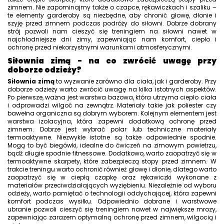
zimnem. Nie zapominajmy także o czapce, rękawiczkach i szaliku –
te elementy garderoby są niezbędne, aby chronić głowę, dłonie i
szyję przed zimnem podczas podróży do siłowni. Dobrze dobrany
strój pozwoli nam cieszyć się treningiem na siłowni nawet w
najchłodniejsze dni zimy, zapewniając nam komfort, ciepło i
ochronę przed niekorzystnymi warunkami atmosferycznymi.
Siłownia zimą - na co zwrócić uwagę przy
doborze odzieży?
Siłownia zimą
to wyzwanie zarówno dla ciała, jak i garderoby. Przy
doborze odzieży warto zwrócić uwagę na kilka istotnych aspektów.
Po pierwsze, ważna jest warstwa bazowa, która utrzyma ciepło ciała
i odprowadzi wilgoć na zewnątrz. Materiały takie jak poliester czy
bawełna organiczna są dobrym wyborem. Kolejnym elementem jest
warstwa izolacyjna, która zapewni dodatkową ochronę przed
zimnem. Dobrze jest wybrać polar lub techniczne materiały
termoaktywne. Niezwykle istotne są także odpowiednie spodnie.
Mogą to być biegówki, idealne do ćwiczeń na zimowym powietrzu,
bądź długie spodnie fitnessowe. Dodatkowo, warto zaopatrzyć się w
termoaktywne skarpety, które zabezpieczą stopy przed zimnem. W
trakcie treningu warto ochronić również głowę i dłonie, dlatego warto
zaopatrzyć się w ciepłą czapkę oraz rękawiczki wykonane z
materiałów przeciwdziałających wyziębieniu. Niezależnie od wyboru
odzieży, warto pamiętać o technologii oddychającej, która zapewni
komfort podczas wysiłku. Odpowiednio dobrane i warstwowe
ubranie pozwoli cieszyć się treningiem nawet w największe mrozy,
zapewniając zarazem optymalną ochronę przed zimnem, wilgocią i