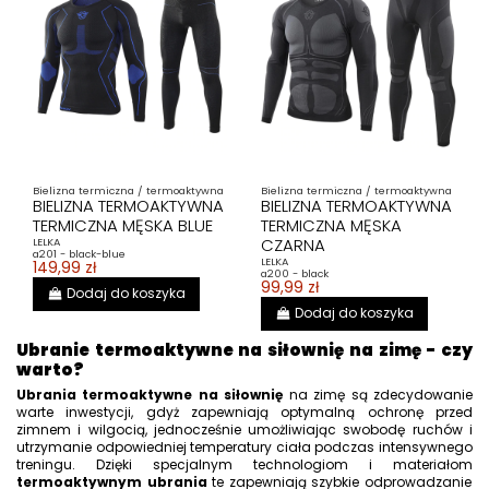
Bielizna termiczna / termoaktywna
Bielizna termiczna / termoaktywna
BIELIZNA TERMOAKTYWNA
BIELIZNA TERMOAKTYWNA
TERMICZNA MĘSKA BLUE
TERMICZNA MĘSKA
CZARNA
LELKA
a201 - black-blue
LELKA
149,99 zł
a200 - black
99,99 zł
Dodaj do koszyka
Dodaj do koszyka
Ubranie termoaktywne na siłownię na zimę - czy
warto?
Ubrania termoaktywne na siłownię
na zimę są zdecydowanie
warte inwestycji, gdyż zapewniają optymalną ochronę przed
zimnem i wilgocią, jednocześnie umożliwiając swobodę ruchów i
utrzymanie odpowiedniej temperatury ciała podczas intensywnego
treningu. Dzięki specjalnym technologiom i materiałom
termoaktywnym ubrania
te zapewniają szybkie odprowadzanie