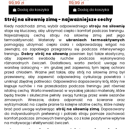
99,99 zł
119,99 zł
Dodaj do koszyka
Dodaj do koszyka
Strój na siłownię zimą - najważniejsze cechy
Kiedy nadchodzi zima, wybór odpowiedniego
stroju na siłownię
staje się kluczowy, aby utrzymać ciepło i komfort podczas treningu.
Najważniejszą cechą stroju na siłownię zimą jest jego
termoaktywność. Materiały w
ubraniach termoaktywnych
pomagają utrzymać ciepło ciała i odprowadzają wilgoć na
zewnątrz, co zapobiega przegrzaniu się podczas intensywnego
treningu.
Dobry strój na siłownię
powinien być także elastyczny,
aby zapewnić swobodę ruchów podczas wykonywania
różnorodnych ćwiczeń. Dodatkowo, warto zwrócić uwagę na
warstwę izolacyjną - im grubiej jest zapewnia, tym lepiej ochroni
przed chłodem. Ważne jest także, aby strój na siłownię zimą był
przewiewny, aby zapewnić odpowiednią cyrkulację powietrza i
uniknąć zbędnej potliwości. Odpowiednio dopasowany krój, który nie
krępuje ruchów i nie przeszkadza podczas treningu jest również
istotną cechą. Warto inwestować w wysokiej jakości materiały, które
będą trwałe i skutecznie pełniły swoją funkcję przez wiele sezonów
zimowych. Wreszcie, dobra odporność na ścieranie oraz
wytrzymałość na częste pranie to kolejne istotne cechy, które należy
brać pod uwagę wybierając
strój na siłownię zimą
. Dopasowany
do indywidualnych preferencji i potrzeb stroju pomoże zachować
komfort podczas zimowych treningów, co z kolei pozytywnie wpłynie
na motywację i efektywność ćwiczeń.