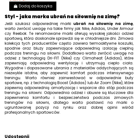
Dodaj do koszyka
Styl - jaka marka ubrań na siłownię na zimę?
Jeśli szukasz odpowiedniej marki
ubrań na siłownię na zimę
,
warto zwrócić uwagę na takie firmy jak Nike, Adidas, Under Armour
czy Reebok. Te renomowane marki oferują wysokiej jakości odzież
sportową, która doskonale sprawdzi się w chłodniejsze dni. Zimowa
kolekcja tych producentów często zawiera termoaktywne koszulki,
spodnie oraz bluzy zapewniające odpowiednią izolację cieplną
podczas treningu na siłowni. Dodatkowo warto zwrócić uwagę na
odzież z technologią Dri-FIT (Nike) czy Climaheat (Adidas), które
zapewniają odpowiednią wentylację i utrzymują ciepło ciała.
Wygodne i dopasowane ubrania z materiałów oddychających są
niezwykle istotne, aby zapewnić komfort podczas intensywnego
treningu. Warto również zainwestować w odpowiednie buty
sportowe, np. z technologią Boost (Adidas) lub Air Zoom (Nike), które
zapewnią odpowiednią amortyzację i wsparcie dla stóp podczas
treningu na siłowni. Odpowiednia odzież i obuwie są kluczowe dla
zapewnienia komfortu i bezpieczeństwa podczas zimowych
treningów na siłowni, dlatego warto postawić na marki o
ugruntowanej pozycji na rynku oraz dobrej opinii wśród
profesjonalnych sportowców.
Udostępnij