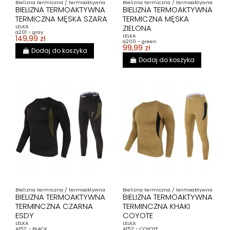
Bielizna termiczna / termoaktywna
Bielizna termiczna / termoaktywna
BIELIZNA TERMOAKTYWNA
BIELIZNA TERMOAKTYWNA
TERMICZNA MĘSKA SZARA
TERMICZNA MĘSKA
ZIELONA
LELKA
a201 - gray
LELKA
149,99 zł
a200 - green
99,99 zł
Dodaj do koszyka
Dodaj do koszyka
Bielizna termiczna / termoaktywna
Bielizna termiczna / termoaktywna
BIELIZNA TERMOAKTYWNA
BIELIZNA TERMOAKTYWNA
TERMINCZNA CZARNA
TERMINCZNA KHAKI
ESDY
COYOTE
LELKA
LELKA
A152 - BLACK
A152 - COYOTE