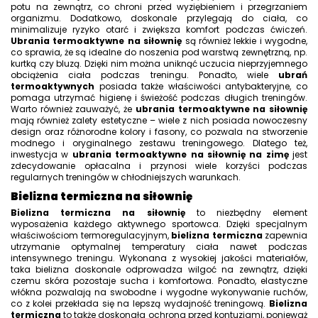
potu na zewnątrz, co chroni przed wyziębieniem i przegrzaniem
organizmu. Dodatkowo, doskonale przylegają do ciała, co
minimalizuje ryzyko otarć i zwiększa komfort podczas ćwiczeń.
Ubrania termoaktywne na siłownię
są również lekkie i wygodne,
co sprawia, że są idealne do noszenia pod warstwą zewnętrzną, np.
kurtką czy bluzą. Dzięki nim można uniknąć uczucia nieprzyjemnego
obciążenia ciała podczas treningu. Ponadto, wiele
ubrań
termoaktywnych
posiada także właściwości antybakteryjne, co
pomaga utrzymać higienę i świeżość podczas długich treningów.
Warto również zauważyć, że
ubrania termoaktywne na siłownię
mają również zalety estetyczne – wiele z nich posiada nowoczesny
design oraz różnorodne kolory i fasony, co pozwala na stworzenie
modnego i oryginalnego zestawu treningowego. Dlatego też,
inwestycja w
ubrania termoaktywne na siłownię na zimę
jest
zdecydowanie opłacalna i przynosi wiele korzyści podczas
regularnych treningów w chłodniejszych warunkach.
Bielizna termiczna na siłownię
Bielizna termiczna na siłownię
to niezbędny element
wyposażenia każdego aktywnego sportowca. Dzięki specjalnym
właściwościom termoregulacyjnym,
bielizna termiczna
zapewnia
utrzymanie optymalnej temperatury ciała nawet podczas
intensywnego treningu. Wykonana z wysokiej jakości materiałów,
taka bielizna doskonale odprowadza wilgoć na zewnątrz, dzięki
czemu skóra pozostaje sucha i komfortowa. Ponadto, elastyczne
włókna pozwalają na swobodne i wygodne wykonywanie ruchów,
co z kolei przekłada się na lepszą wydajność treningową.
Bielizna
termiczna
to także doskonała ochrona przed kontuzjami, ponieważ