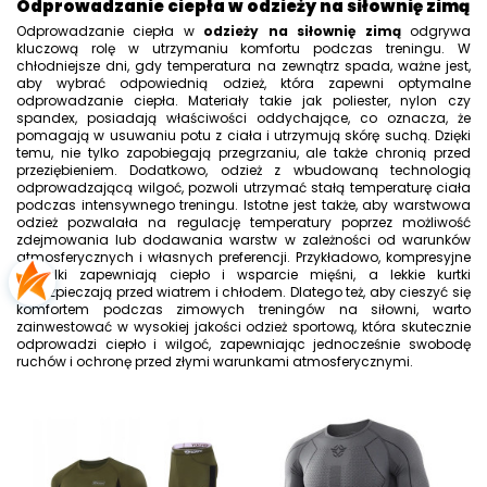
Odprowadzanie ciepła w odzieży na siłownię zimą
Odprowadzanie ciepła w
odzieży na siłownię zimą
odgrywa
kluczową rolę w utrzymaniu komfortu podczas treningu. W
chłodniejsze dni, gdy temperatura na zewnątrz spada, ważne jest,
aby wybrać odpowiednią odzież, która zapewni optymalne
odprowadzanie ciepła. Materiały takie jak poliester, nylon czy
spandex, posiadają właściwości oddychające, co oznacza, że
pomagają w usuwaniu potu z ciała i utrzymują skórę suchą. Dzięki
temu, nie tylko zapobiegają przegrzaniu, ale także chronią przed
przeziębieniem. Dodatkowo, odzież z wbudowaną technologią
odprowadzającą wilgoć, pozwoli utrzymać stałą temperaturę ciała
podczas intensywnego treningu. Istotne jest także, aby warstwowa
odzież pozwalała na regulację temperatury poprzez możliwość
zdejmowania lub dodawania warstw w zależności od warunków
atmosferycznych i własnych preferencji. Przykładowo, kompresyjne
koszulki zapewniają ciepło i wsparcie mięśni, a lekkie kurtki
zabezpieczają przed wiatrem i chłodem. Dlatego też, aby cieszyć się
komfortem podczas zimowych treningów na siłowni, warto
zainwestować w wysokiej jakości odzież sportową, która skutecznie
odprowadzi ciepło i wilgoć, zapewniając jednocześnie swobodę
ruchów i ochronę przed złymi warunkami atmosferycznymi.