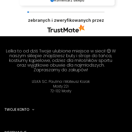
Komentarz sklepu
Dziękujemy za tak pozytywną opinię - to czysta
przyjemność obsługiwać takich klientów!
zebranych i zweryfikowanych przez
Doceniamy czas i wysiłek włożony w podzielenie
się z nami Twoimi doświadczeniami. Do
zobaczenia! Zespół LELKA 🦋
Lelka to od dziś Twoje ulubione miejsce w sieci! 🙂 W
naszym sklepie znajdziesz buty i stroje do tańca,
kostiumy kąpielowe, odzież dla miłośników sportu
oraz wyjątkowe obuwie dla najmłodszych.
Zapraszamy do zakupów!
LELKA S.C. Paulina i Mateusz Kozak
Mosty 22i
72-132 Mosty
TWOJE KONTO