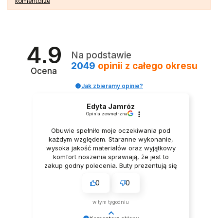
komentarze
4.9
Na podstawie
2049
opinii
z całego okresu
Ocena
Jak zbieramy opinie?
Edyta Jamróz
Opinia zewnętrzna
Obuwie spełniło moje oczekiwania pod
każdym względem. Staranne wykonanie,
wysoka jakość materiałów oraz wyjątkowy
komfort noszenia sprawiają, że jest to
zakup godny polecenia. Buty prezentują się
niezwykle elegancko, Z pełnym
0
0
przekonaniem polecam ten produkt.
w tym tygodniu