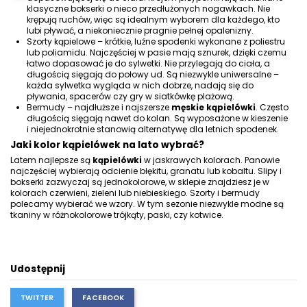
klasyczne bokserki o nieco przedłużonych nogawkach. Nie
krępują ruchów, więc są idealnym wyborem dla każdego, kto
lubi pływać, a niekoniecznie pragnie pełnej opalenizny.
Szorty kąpielowe – krótkie, luźne spodenki wykonane z poliestru
lub poliamidu. Najczęściej w pasie mają sznurek, dzięki czemu
łatwo dopasować je do sylwetki. Nie przylegają do ciała, a
długością sięgają do połowy ud. Są niezwykle uniwersalne –
każda sylwetka wygląda w nich dobrze, nadają się do
pływania, spacerów czy gry w siatkówkę plażową.
Bermudy – najdłuższe i najszersze
męskie kąpielówki
. Często
długością sięgają nawet do kolan. Są wyposażone w kieszenie
i niejednokrotnie stanowią alternatywę dla letnich spodenek.
Jaki kolor kąpielówek na lato wybrać?
Latem najlepsze są
kąpielówki
w jaskrawych kolorach. Panowie
najczęściej wybierają odcienie błękitu, granatu lub kobaltu. Slipy i
bokserki zazwyczaj są jednokolorowe, w sklepie znajdziesz je w
kolorach czerwieni, zieleni lub niebieskiego. Szorty i bermudy
polecamy wybierać we wzory. W tym sezonie niezwykle modne są
tkaniny w różnokolorowe trójkąty, paski, czy kotwice.
Udostępnij
TWITTER
FACEBOOK