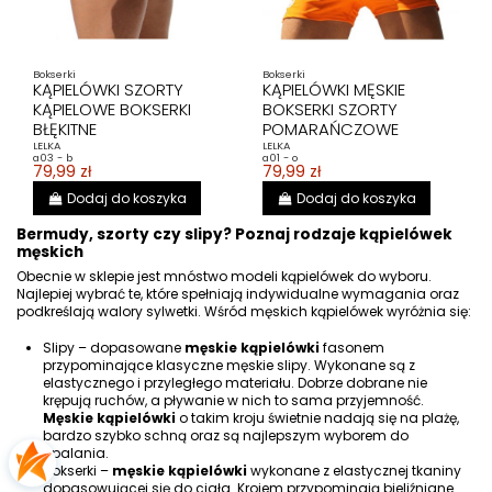
Bokserki
Bokserki
KĄPIELÓWKI SZORTY
KĄPIELÓWKI MĘSKIE
KĄPIELOWE BOKSERKI
BOKSERKI SZORTY
BŁĘKITNE
POMARAŃCZOWE
LELKA
LELKA
a03 - b
a01 - o
79,99 zł
79,99 zł
Dodaj do koszyka
Dodaj do koszyka
Bermudy, szorty czy slipy? Poznaj rodzaje kąpielówek
męskich
Obecnie w sklepie jest mnóstwo modeli kąpielówek do wyboru.
Najlepiej wybrać te, które spełniają indywidualne wymagania oraz
podkreślają walory sylwetki. Wśród męskich kąpielówek wyróżnia się:
Slipy – dopasowane
męskie kąpielówki
fasonem
przypominające klasyczne męskie slipy. Wykonane są z
elastycznego i przyległego materiału. Dobrze dobrane nie
krępują ruchów, a pływanie w nich to sama przyjemność.
Męskie kąpielówki
o takim kroju świetnie nadają się na plażę,
bardzo szybko schną oraz są najlepszym wyborem do
opalania.
Bokserki –
męskie kąpielówki
wykonane z elastycznej tkaniny
dopasowującej się do ciała. Krojem przypominają bieliźniane