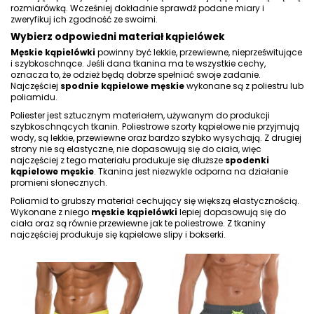
rozmiarówką. Wcześniej dokładnie sprawdź podane miary i
zweryfikuj ich zgodność ze swoimi.
Wybierz odpowiedni materiał kąpielówek
Męskie kąpielówki
powinny być lekkie, przewiewne, nieprześwitujące
i szybkoschnące. Jeśli dana tkanina ma te wszystkie cechy,
oznacza to, że odzież
będą dobrze spełniać swoje zadanie.
Najczęściej
spodnie kąpielowe męskie
wykonane są z poliestru lub
poliamidu.
Poliester jest sztucznym materiałem, używanym do produkcji
szybkoschnących tkanin. Poliestrowe szorty kąpielowe nie przyjmują
wody, są lekkie, przewiewne oraz bardzo szybko wysychają. Z drugiej
strony nie są elastyczne, nie dopasowują się do ciała, więc
najczęściej z tego materiału produkuje się dłuższe
spodenki
kąpielowe męskie
. Tkanina jest niezwykle odporna na działanie
promieni słonecznych.
Poliamid to grubszy materiał cechujący się większą elastycznością.
Wykonane z niego
męskie kąpielówki
lepiej dopasowują się do
ciała oraz są równie przewiewne jak te poliestrowe. Z tkaniny
najczęściej produkuje się kąpielowe slipy i bokserki.