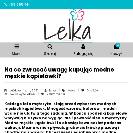
459 595 444
0
Menu
Szukaj
Zaloguj się
Koszyk
Na co zwracać uwagę kupując modne
męskie kąpielówki?
października 4, 2021
lelka
News
0
lajków
0 comments
5400 wyświetleń
Każdego lata mężczyźni stają przed wyborem modnych
męskich kąpielówek. Mnogość wzorów, kolorów i modeli
wcale nie ułatwia tego zadania. W końcu spodenki kąpielowe
wpływają nie tylko na wygląd, ale i pewność siebie mężczyzny.
Modne męskie kąpielówki to obowiązkowa odzież podczas
wakacji. Można w nich pływać, grać w siatkówkę plażową i
chodzić na spacery. Chcesz wiedzieć jak wybrać modne,