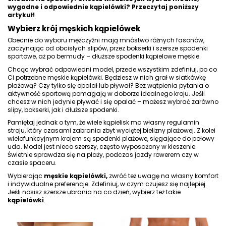
wygodne i odpowiednie kąpielówki? Przeczytaj poniższy
artykuł!
Wybierz krój męskich kąpielówek
Obecnie do wyboru mężczyźni mają mnóstwo różnych fasonów,
zaczynając od obcisłych slipów, przez bokserki i szersze spodenki
sportowe, aż po bermudy – dłuższe
spodenki kąpielowe męskie
.
Chcąc wybrać odpowiedni model, przede wszystkim zdefiniuj, po co
Ci potrzebne
męskie kąpielówki
. Będziesz w nich grał w siatkówkę
plażową? Czy tylko się opalał lub pływał? Bez wątpienia pytania o
aktywność sportową pomagają w doborze idealnego kroju. Jeśli
chcesz w nich jedynie pływać i się opalać – możesz wybrać zarówno
slipy, bokserki, jak i dłuższe spodenki.
Pamiętaj jednak o tym, że wiele kąpielisk ma własny regulamin
stroju, który czasami zabrania zbyt wyciętej bielizny plażowej. Z kolei
wielofunkcyjnym krojem są spodenki plażowe, sięgające do połowy
uda. Model jest nieco szerszy, często wyposażony w kieszenie.
Świetnie sprawdza się na plaży, podczas jazdy rowerem czy w
czasie spaceru.
Wybierając
męskie kąpielówki,
zwróć też uwagę na własny komfort
i indywidualne preferencje. Zdefiniuj, w czym czujesz się najlepiej.
Jeśli nosisz szersze ubrania na co dzień, wybierz też takie
kąpielówki
.