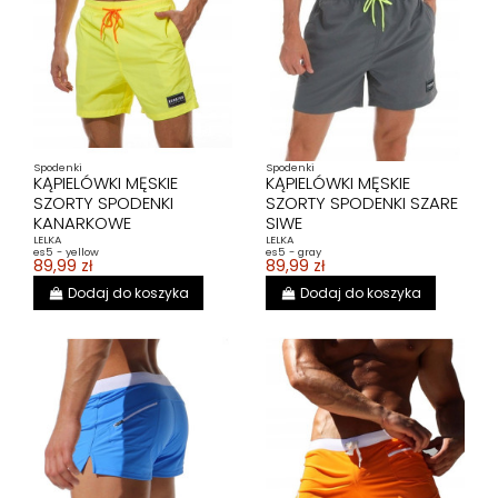
Spodenki
Spodenki
KĄPIELÓWKI MĘSKIE
KĄPIELÓWKI MĘSKIE
SZORTY SPODENKI
SZORTY SPODENKI SZARE
KANARKOWE
SIWE
LELKA
LELKA
es5 - yellow
es5 - gray
89,99 zł
89,99 zł
Dodaj do koszyka
Dodaj do koszyka