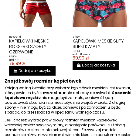
Bokserki
Slipy
KĄPIELÓWKI MĘSKIE
KĄPIELÓWKI MĘSKIE SLIPY
BOKSERKI SZORTY
SLIPKI KWIATY
CZERWONE
LELKA
es1 - flowers
LELKA
69,99 zł
a01 - r
79,99 zł
Dodaj do koszyka
Dodaj do koszyka
Znajdź swój rozmiar kąpielówek
Kolejną ważną kwestią przy wyborze kąpielówek męskich jest rozmiar,
który powinien być zawsze starannie dobrany do sylwetki.
Spodenki
kąpielowe męskie
nie mogą być za małe, ponieważ będą
powodować obtarcia i się nieestetycznie wpijać w ciało. Z drugiej
strony – nie mogą być za duże, ponieważ po zamoczeniu będą
spadać, co przeszkadza w spędzaniu wolnego czasu.
Jeśli chcesz wybrać prawidłowy rozmiar męskich kąpielówek,
wcześniej zmierz swoje wymiary, a następnie porównaj je z tabelą
rozmiarów na stronie internetowej sklepu. Zazwyczaj modele
cechują się różnymi wymiarami, więc nie kieruj się popularną męską