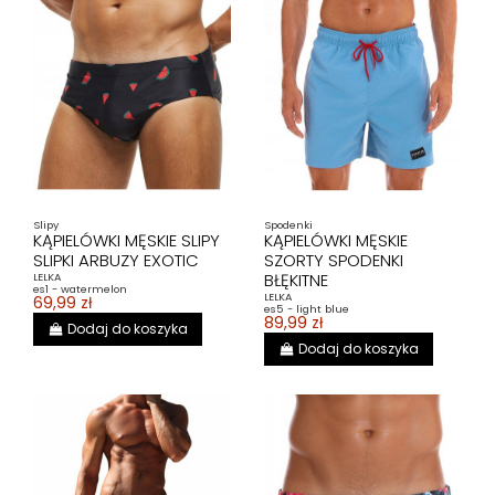
Slipy
Spodenki
KĄPIELÓWKI MĘSKIE SLIPY
KĄPIELÓWKI MĘSKIE
SLIPKI ARBUZY EXOTIC
SZORTY SPODENKI
BŁĘKITNE
LELKA
es1 - watermelon
LELKA
69,99 zł
es5 - light blue
89,99 zł
Dodaj do koszyka
Dodaj do koszyka