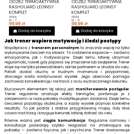
ODZIEŻ TERMOAKTYWNA
ODZIEŻ TERMOAKTYWNA
RASHGUARD LEGINSY
RASHGUARD LEGINSY
KOMPLET
KOMPLET
LELKA
LELKA
al - 7
al - 6
99,99 zł
99,99 zł
Dodaj do koszyka
Dodaj do koszyka
Jak trener wspiera motywację i śledzi postępy
Współpraca z
trenerem personalnym
to znacznie więcej niż tylko
wykonywanie ćwiczeń na siłowni. To codzienne wsparcie — zarówno
emocjonalne, jak i motywacyjne. Dzięki temu łatwiej utrzymać
regularność, nawet gdy pojawia się zmęczenie lub zwątpienie. Trener
staje się nie tylko przewodnikiem, ale też partnerem w drodze do celu.
Potrafi dodać otuchy w trudnym momencie i przypomnieć,
dlaczego warto kontynuować wysiłek. Jego obecność pomaga
zachować konsekwencję i nie tracić z oczu wyznaczonego kierunku.
Kluczowym elementem tej relacji jest
monitorowanie postępów
.
Trener regularnie analizuje efekty treningów, porównuje je z
założeniami i w razie potrzeby modyfikuje plan działania. Dzięki temu
ćwiczenia pozostają skuteczne, a każdy wysiłek przynosi konkretne
rezultaty. To jak podróż z dobrze przygotowaną mapą. Gdy ktoś
czuwa nad trasą i koryguje kierunek, łatwiej dotrzeć do celu.
Równie ważna jest
ciągła komunikacja
. Regularne rozmowy i
konsultacje pozwalają szybko reagować na zmieniające się
potrzeby — zarówno fizyczne, jak i psychiczne. Trener dostosowuje