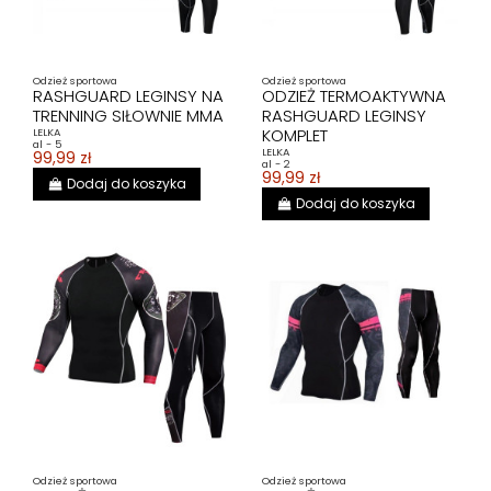
Odzież sportowa
Odzież sportowa
RASHGUARD LEGINSY NA
ODZIEŻ TERMOAKTYWNA
TRENNING SIŁOWNIE MMA
RASHGUARD LEGINSY
KOMPLET
LELKA
al - 5
LELKA
99,99 zł
al - 2
99,99 zł
Dodaj do koszyka
Dodaj do koszyka
Odzież sportowa
Odzież sportowa