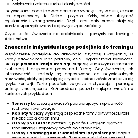
zwiększeniu zakresu ruchu i elastyczności.
Indywidualne podejście wzmacnia motywację. Gdy widzisz, że plan
jest dopasowany do Ciebie i przynosi efekty, łatwiej utrzymać
regularność i zaangażowanie. Dzięki temu cały proces staje się
bardziej uporządkowany i daje większą satysfakcję.
Czytaj także: Ćwiczenia na drabinkach – pomysły na trening z
dzieciństwa
Znaczenie indywidualnego podejścia do treningu
Współczesne podejście do aktywności fizycznej uwzględnia, że
każdy człowiek ma inne potrzeby, cele i ograniczenia zdrowotne.
Dlatego
personalizacja treningu
staje się kluczowym elementem
skutecznej i bezpiecznej pracy nad formą. Gdy ćwiczenia, ich
intensywność i metody są dopasowane do indywidualnych
możliwości, efekty pojawiają się szybciej. Jednocześnie zmniejsza się
ryzyko kontuzji. Takie podejście zwiększa motywację i pomaga
uniknąć zniechęcenia. Różnorodność potrzeb najlepiej widać na
konkretnych przykładach:
Seniorzy
korzystają z ćwiczeń poprawiających sprawność
ruchową i równowagę,
Kobiety w ciąży
wybierają bezpieczne formy aktywności, które
nie obciążają organizmu,
Osoby po urazach
potrzebują planów uwzględniających
rehabilitację i stopniowy powrót do sprawności,
Osoby z nadwagą lub trudnościami psychicznymi
często
wymagają nie tylko wsparcia fizycznego, ale też motywacji i