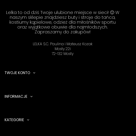
Lelka to od dziś Twoje ulubione miejsce w sieci! 🙂 W
naszym sklepie znajdziesz buty i stroje do tańca,
kostiumy kąpielowe, odzież dla miłośników sportu
oraz wyjątkowe obuwie dla najmłodszych.
Zapraszamy do zakupów!
LELKA S.C. Paulina i Mateusz Kozak
Mosty 22i
72-132 Mosty
TWOJE KONTO
INFORMACJE
KATEGORIE