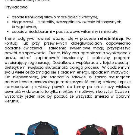
Przykładowo:
osobie trenującej siłowo może polecić kreatynę,
biegaczowi – elektrolity, szczególnie w okresie intensywnych
przygotowań,
osobie z niedoborami – podstawowe witaminy i minerały.
Trener odgrywa również ważną rolę w procesie
rehabilitacji
. Po
kontuzji lub przy przewlekłych dolegliwościach odpowiednio
dobrane ćwiczenia i zalecenia żywieniowe mogą przyspieszyć
powrót do sprawności. Trener, który zna ograniczenia wynikające z
urazu, potrafi zaplanować bezpieczny i skuteczny program
wspierający regenerację. Dodatkowo, współpraca z fizjoterapeutą i
dietetykiem zwiększa skuteczność całego procesu. W codziennym
życiu wiele osób zmaga się z brakiem energii, spadkiem motywacji
lub niepewnością, jak zadbać o zdrowie. W takich sytuacjach
pomoc trenera personalnego może przynieść realną zmianę. Lepsze
samopoczucie, szybszy powrót do formy po urazie czy większa
pewność w działaniu to tylko niektóre z możliwych korzyści. Czasem
wystarczy jeden krok, by poczuć, że wszystko zmierza w dobrym
kierunku.