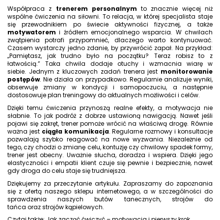
Współpraca z
trenerem personalnym
to znacznie więcej niż
wspólne ćwiczenia na siłowni. To relacja, w której specjalista staje
się przewodnikiem po świecie aktywności fizycznej, a także
motywatorem
i źródłem emocjonalnego wsparcia. W chwilach
zwątpienia potrafi przypomnieć, dlaczego warto kontynuować.
Czasem wystarczy jedno zdanie, by przywrócić zapał. Na przykład:
„Pamiętasz, jak trudno było na początku? Teraz robisz to z
łatwością.” Taka chwila dodaje otuchy i wzmacnia wiarę w
siebie. Jednym z kluczowych zadań trenera jest
monitorowanie
postępów
. Nie działa on przypadkowo. Regularnie analizuje wyniki,
obserwuje zmiany w kondycji i samopoczuciu, a następnie
dostosowuje plan treningowy do aktualnych możliwości i celów.
Dzięki temu ćwiczenia przynoszą realne efekty, a motywacja nie
słabnie. To jak podróż z dobrze ustawioną nawigacją. Nawet jeśli
pojawi się zakręt, trener pomoże wrócić na właściwą drogę. Równie
ważna jest
ciągła komunikacja
. Regularne rozmowy i konsultacje
pozwalają szybko reagować na nowe wyzwania. Niezależnie od
tego, czy chodzi o zmianę celu, kontuzję czy chwilowy spadek formy,
trener jest obecny. Uważnie słucha, doradza i wspiera. Dzięki jego
elastyczności i empatii klient czuje się pewnie i bezpiecznie, nawet
gdy droga do celu staje się trudniejsza.
Dziękujemy za przeczytanie artykułu. Zapraszamy do zapoznania
się z ofertą naszego sklepu internetowego, a w szczególności do
sprawdzenia naszych
butów tanecznych
,
strojów do
tańca
oraz
strojów kąpielowych
.
Czytaj także: Jak zacząć ćwiczyć – motywacja i pierwszy krok