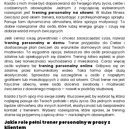
Każda z nich może być dopasowana do Twojego stylu życia, celów i
codziennych obowiązków. Jednym z najczęściej wybieranych
rozwiązań jest
trening personalny na siłowni
. W klubie fitness
ćwiczysz pod okiem trenera, korzystając z profesjonalnego sprzętu.
Panuje tam dynamiczna atmosfera, która sprzyja motywacji. To
dobre rozwiązanie dla osób, które lubią energię grupy i czują się
dobrze wśród innych ćwiczących.
Jeśli cenisz ciszę, prywatność i chcesz zaoszczędzić czas, rozważ
trening personalny w domu
. Trener przyjeżdża do Ciebie i
dostosowuje plan ćwiczeń do warunków domowych oraz Twoich
możliwości. To wygodna opcja, zwłaszcza dla osób pracujących
zdalnie lub opiekujących się dziećmi. Trening łatwo wpleść w plan
dnia, bez konieczności wychodzenia z mieszkania. Coraz więcej
osób wybiera też
trening personalny online
. Odbywa się on
zdalnie, przez komunikatory wideo. Taka forma daje dużą
elastyczność. Sprawdza się szczególnie u osób z napiętym
grafikiem lub mieszkających z dala od siłowni. Choć trener nie jest
fizycznie obecny, wiele osób docenia swobodę i możliwość
ćwiczenia z dowolnego miejsca — nawet w podróży służbowej.
Każda z tych opcji ma swoje zalety. Kluczowe jest, by wybrać tę, która
najlepiej pasuje do Twoich potrzeb i stylu życia. Dla jednych ważna
będzie atmosfera, dla innych komfort, elastyczność lub bezpośredni
kontakt z trenerem. Wybierz rozwiązanie, które sprawi, że trening
stanie się przyjemną częścią dnia — nie kolejnym obowiązkiem.
Jakie role pełni trener personalny w pracy z
klientem