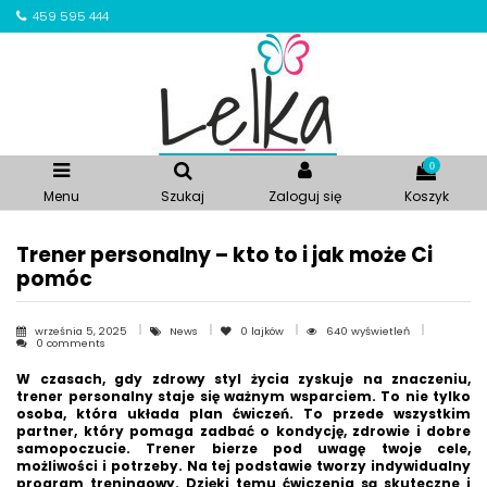
459 595 444
0
Menu
Szukaj
Zaloguj się
Koszyk
Trener personalny – kto to i jak może Ci
pomóc
września 5, 2025
News
0
lajków
640 wyświetleń
0 comments
W czasach, gdy zdrowy styl życia zyskuje na znaczeniu,
trener personalny staje się ważnym wsparciem. To nie tylko
osoba, która układa plan ćwiczeń. To przede wszystkim
partner, który pomaga zadbać o kondycję, zdrowie i dobre
samopoczucie. Trener bierze pod uwagę twoje cele,
możliwości i potrzeby. Na tej podstawie tworzy indywidualny
program treningowy. Dzięki temu ćwiczenia są skuteczne i