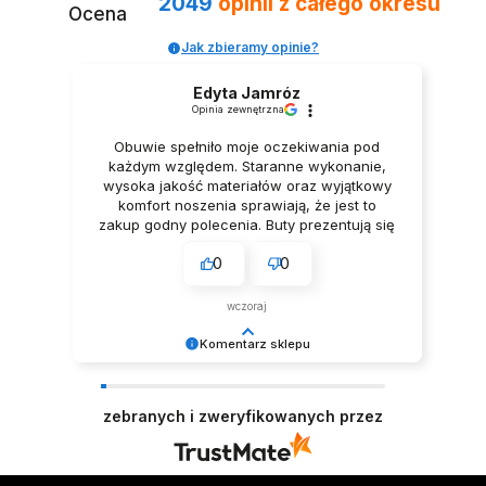
2049
opinii
z całego okresu
Ocena
Jak zbieramy opinie?
Edyta Jamróz
Opinia zewnętrzna
Obuwie spełniło moje oczekiwania pod
każdym względem. Staranne wykonanie,
wysoka jakość materiałów oraz wyjątkowy
komfort noszenia sprawiają, że jest to
zakup godny polecenia. Buty prezentują się
niezwykle elegancko, Z pełnym
0
0
przekonaniem polecam ten produkt.
wczoraj
Komentarz sklepu
Dziękujemy za tak pozytywną opinię - to czysta
przyjemność obsługiwać takich klientów!
zebranych i zweryfikowanych przez
Doceniamy czas i wysiłek włożony w podzielenie
się z nami Twoimi doświadczeniami. Do
zobaczenia! Zespół LELKA 🦋