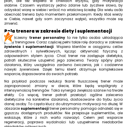
plan, ale też wspiera w chwilach kryzysu, gdy motywacja
słabnie. Czasem wystarczy jedno zdanie lub życzliwe słowo, by
odzyskać wiarę w siebie i wrócić na właściwą ścieżkę. Dla wielu osób
obecność trenera była momentem przełomowym. Kiedy ktoś wierzy
w Ciebie, nawet gdy sam zaczynasz wątpić, wszystko może się
zmienić.
Rola trenera w zakresie diety i suplementacji
Współczesny
trener personalny
to nie tylko osoba układająca
plany treningowe. Coraz częściej pełni także rolę doradcy w zakresie
żywienia i suplementacji
. Wspiera klientów w osiąganiu celów
zdrowotnych i sylwetkowych, łącząc aktywność fizyczną z
odpowiednim stylem życia. Choć trener nie zastępuje dietetyka,
potrafi skutecznie uzupełnić jego zalecenia. Tworzy spójny plan
działania, który uwzględnia zarówno ćwiczenia, jak i codzienne
nawyki żywieniowe. Dzięki temu klient otrzymuje kompleksowe
wsparcie, dopasowane do swoich potrzeb.
Na przykład podczas redukcji tkanki tłuszczowej trener może
zaproponować zmiany w diecie, które będą współgrały z
intensywnością treningów. Taka synergia zwiększa szanse na trwałe
efekty. Co więcej, trener potrafi przełożyć ogólne zalecenia
dietetyczne na konkretne działania, dostosowane do trybu życia
danej osoby. To często klucz do utrzymania motywacji na dłużej. W
obszarze
suplementacji
trener personalny pomaga odnaleźć się w
gąszczu dostępnych produktów. Nie przepisuje suplementów, ale
wskazuje, które z nich warto rozważyć. Celem jest wsparcie
regeneracji, poprawa wydolności lub uzupełnienie niedoborów
składników odżywczych.