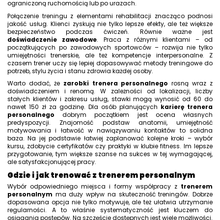
ograniczoną ruchomością lub po urazach.
Połączenie treningu z elementami rehabilitacji znacząco podnosi
jakość usług. Klienci zyskują nie tylko lepsze efekty, ale też większe
bezpieczeństwo podczas ćwiczeń. Równie ważne jest
doświadczenie zawodowe
. Praca z różnymi klientami – od
początkujących po zawodowych sportowców – rozwija nie tylko
umiejętności trenerskie, ale też kompetencje interpersonalne. Z
czasem trener uczy się lepiej dopasowywać metody treningowe do
potrzeb, stylu życia i stanu zdrowia każdej osoby.
Warto dodać, że
zarobki trenera personalnego
rosną wraz z
doświadczeniem i renomą. W zależności od lokalizacji, liczby
stałych klientów i zakresu usług, stawki mogą wynosić od 60 do
nawet 150 zł za godzinę. Dla osób planujących
karierę trenera
personalnego
dobrym początkiem jest ocena własnych
predyspozycji. Znajomość podstaw anatomii, umiejętność
motywowania i łatwość w nawiązywaniu kontaktów to solidna
baza. Na jej podstawie łatwiej zaplanować kolejne kroki – wybór
kursu, zdobycie certyfikatów czy praktyki w klubie fitness. Im lepsze
przygotowanie, tym większe szanse na sukces w tej wymagającej,
ale satysfakcjonującej pracy.
Gdzie i jak trenować z trenerem personalnym
Wybór odpowiedniego miejsca i formy współpracy z
trenerem
personalnym
ma duży wpływ na skuteczność treningów. Dobrze
dopasowana opcja nie tylko motywuje, ale też ułatwia utrzymanie
regularności. A to właśnie systematyczność jest kluczem do
osiągania postępów. Na szczęście dostępnych jest wiele możliwości.