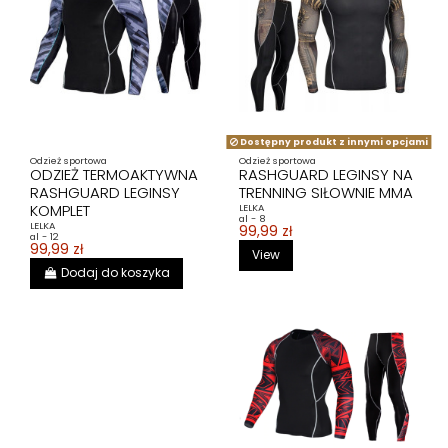
Dostępny produkt z innymi opcjami
Odzież sportowa
Odzież sportowa
ODZIEŻ TERMOAKTYWNA
RASHGUARD LEGINSY NA
RASHGUARD LEGINSY
TRENNING SIŁOWNIE MMA
KOMPLET
LELKA
al - 8
LELKA
99,99 zł
al - 12
99,99 zł
View
Dodaj do koszyka