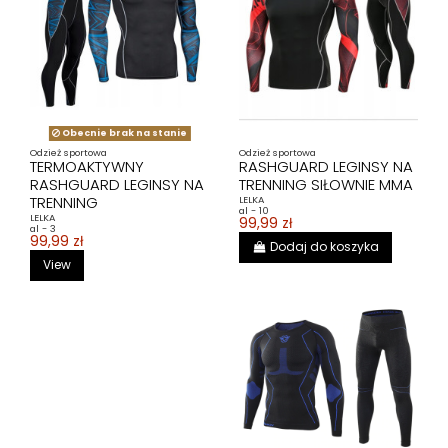
Obecnie brak na stanie
Odzież sportowa
Odzież sportowa
TERMOAKTYWNY
RASHGUARD LEGINSY NA
RASHGUARD LEGINSY NA
TRENNING SIŁOWNIE MMA
TRENNING
LELKA
al - 10
LELKA
99,99 zł
al - 3
99,99 zł
Dodaj do koszyka
View