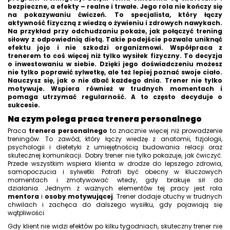
bezpieczne, a efekty – realne i trwałe. Jego rola nie kończy się
na pokazywaniu ćwiczeń. To specjalista, który łączy
aktywność fizyczną z wiedzą o żywieniu i zdrowych nawykach.
Na przykład przy odchudzaniu pokaże, jak połączyć trening
siłowy z odpowiednią dietą. Takie podejście pozwala uniknąć
efektu jojo i nie szkodzi organizmowi. Współpraca z
trenerem to coś więcej niż tylko wysiłek fizyczny. To decyzja
o inwestowaniu w siebie. Dzięki jego doświadczeniu możesz
nie tylko poprawić sylwetkę, ale też lepiej poznać swoje ciało.
Nauczysz się, jak o nie dbać każdego dnia. Trener nie tylko
motywuje. Wspiera również w trudnych momentach i
pomaga utrzymać regularność. A to często decyduje o
sukcesie.
Na czym polega praca trenera personalnego
Praca
trenera personalnego
to znacznie więcej niż prowadzenie
treningów. To zawód, który łączy wiedzę z anatomii, fizjologii,
psychologii i dietetyki z umiejętnością budowania relacji oraz
skutecznej komunikacji. Dobry trener nie tylko pokazuje, jak ćwiczyć.
Przede wszystkim wspiera klienta w drodze do lepszego zdrowia,
samopoczucia i sylwetki. Potrafi być obecny w kluczowych
momentach i zmotywować wtedy, gdy brakuje sił do
działania. Jednym z ważnych elementów tej pracy jest rola
mentora
i
osoby motywującej
. Trener dodaje otuchy w trudnych
chwilach i zachęca do dalszego wysiłku, gdy pojawiają się
wątpliwości.
Gdy klient nie widzi efektów po kilku tygodniach, skuteczny trener nie