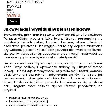
RASHGUARD LEGINSY
KOMPLET
LELKA
al - 14
99,99 zł
View
Jak wygląda indywidualny plan treningowy
Indywidualny
plan treningowy
to coś więcej niż tylko lista ćwiczeń.
To przemyślany program, który tworzy
trener personalny
na
podstawie Twoich celów, kondycji fizycznej, stanu zdrowia i
osobistych preferencji. Bez względu na to, czy dopiero zaczynasz,
czy wracasz po kontuzji, taki plan pozwala trenować bezpiecznie i
skutecznie. Ćwiczenia są dopasowane do Twoich możliwości, co
zmniejsza ryzyko przeciążeń i zwiększa efektywność.
Trener nie zostawia Cię samego z harmonogramem. Regularnie
śledzi Twoje postępy i wprowadza zmiany, by utrzymać tempo
rozwoju. Modyfikuje intensywność, częstotliwość i rodzaj ćwiczeń.
Dzięki temu unikasz rutyny i zatrzymania efektów. To działa jak
system nawigacji — gdy zmieniasz kierunek, pojawia się nowa
trasa. Elastyczność planu pozwala konsekwentnie iść w stronę
celu. Program może skupiać się na różnych priorytetach, na
przykład:
redukcji tkanki tłuszczowej,
budowie masy mięśniowej,
poprawie wydolności organizmu,