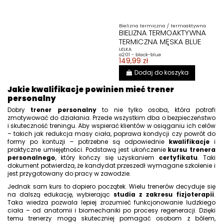
Bielizna termiczna / termoaktywna
BIELIZNA TERMOAKTYWNA
TERMICZNA MĘSKA BLUE
LELKA
a201 - black-blue
149,99 zł
Dodaj do koszyka
Jakie kwalifikacje powinien mieć trener
personalny
Dobry
trener personalny
to nie tylko osoba, która potrafi
zmotywować do działania. Przede wszystkim dba o bezpieczeństwo
i skuteczność treningu. Aby wspierać klientów w osiąganiu ich celów
– takich jak redukcja masy ciała, poprawa kondycji czy powrót do
formy po kontuzji – potrzebne są odpowiednie
kwalifikacje
i
praktyczne umiejętności. Podstawą jest ukończenie
kursu trenera
personalnego
, który kończy się uzyskaniem
certyfikatu
. Taki
dokument potwierdza, że kandydat przeszedł wymagane szkolenie i
jest przygotowany do pracy w zawodzie.
Jednak sam kurs to dopiero początek. Wielu trenerów decyduje się
na dalszą edukację, wybierając
studia z zakresu fizjoterapii
.
Taka wiedza pozwala lepiej zrozumieć funkcjonowanie ludzkiego
ciała – od anatomii i biomechaniki po procesy regeneracji. Dzięki
temu trenerzy mogą skuteczniej pomagać osobom z bólem,