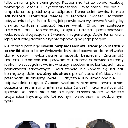
tylko zmienia plan treningowy. Przypomina też, że trwałe rezultaty
wymagają czasu i systematyczności. Wzajemne zaufanie i
empatia są tu podstawą współpracy. Trener pełni również funkcję
edukatora
. Przekazuje wiedzę o technice ćwiczeń, zdrowym
odżywianiu i stylu życia. Uczy, jak prawidłowo wykonywać ruchy, by
uniknąć kontuzji i osiągać lepsze wyniki. Choć nie zastępuje
dietetyka ani fizjoterapeuty, często udziela podstawowych
wskazówek dotyczących żywienia i regeneracji. Dzięki temu klient
lepiej rozumie, jak różne czynniki wpływają na jego postępy.
Nie można pominąć kwestii
bezpieczeństwa
. Trener jako
strażnik
techniki
dba o to, by ćwiczenia były dostosowane do możliwości
danej osoby i wykonywane w sposób bezpieczny. Znajomość
anatomii i biomechaniki pozwala mu dobrać odpowiednie formy
ruchu. To szczególnie ważne w pracy z osobami po kontuzjach lub z
problemami zdrowotnymi. Rola trenera nie kończy się na sali
treningowej. Jako
uważny słuchacz
, potrafi zauważyć, kiedy klient
przechodzi trudniejszy okres — fizycznie lub emocjonalnie — i
odpowiednio reaguje. Czasem wystarczy rozmowa. Innym razem
potrzebna jest zmiana intensywności ćwiczeń. Taka elastyczność
sprawia, że trener staje się nie tylko przewodnikiem w świecie
aktywności fizycznej, ale też realnym wsparciem w codziennym
życiu.