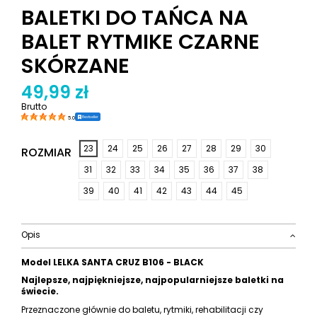
BALETKI DO TAŃCA NA
BALET RYTMIKE CZARNE
SKÓRZANE
49,99 zł
Brutto
Bestseller
5.0
23
24
25
26
27
28
29
30
ROZMIAR
31
32
33
34
35
36
37
38
39
40
41
42
43
44
45
Opis
Model LELKA SANTA CRUZ B106 - BLACK
Najlepsze, najpiękniejsze, najpopularniejsze baletki na
świecie.
Przeznaczone głównie do baletu, rytmiki, rehabilitacji czy