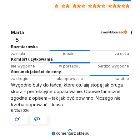
Marta
zweryfikowano
5
Rozmiarówka
za mała
idealna
za duża
Komfort użytkowania
nie wygodne
w porządku
bardzo wygodne
Stosunek jakości do ceny
za drogie
akceptowalne
świetne
Wygodne buty do tańca, które otulają stopę jak druga
skóra – perfekcyjne dopasowanie. Obuwie taneczne
zgodne z opisem – tak jak być powinno. Niczego nie
trzeba poprawiać – klasa.
6/25/2026
0
0
Komentarz sklepu