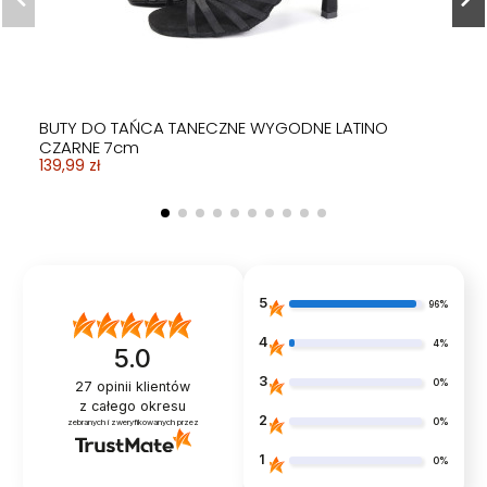
29,99 zł
29,99 zł
34,99 zł
34,99 zł
34,99 zł
34,99 zł
34,99 zł
49,99 zł
34,99 zł
29,99 zł
149,99 zł
34,99 zł
29,99 zł
BUTY DO TAŃCA TANECZNE WYGODNE LATINO
CZARNE 7cm
139,99 zł
5
96%
4
4%
5.0
3
0%
27
opinii klientów
z całego okresu
2
0%
zebranych i zweryfikowanych przez
1
0%