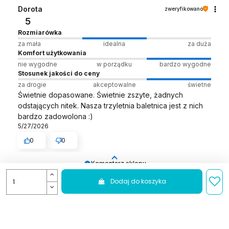
odpowiednią obsługę tak świetnym klientom.
Dorota
zweryfikowano
Dziękujemy raz jeszcze! Zespół LELKA 🦋
5
Rozmiarówka
za mała
idealna
za duża
Komfort użytkowania
nie wygodne
w porządku
bardzo wygodne
Stosunek jakości do ceny
za drogie
akceptowalne
świetne
Świetnie dopasowane. Świetnie zszyte, żadnych
odstających nitek. Nasza trzyletnia baletnica jest z nich
bardzo zadowolona :)
5/27/2026
0
0
Komentarz sklepu
Twój komentarz to jak idealnie dopasowany rozmiar –
Dodaj do koszyka
pasuje nam w 100% 👌
Anna
zweryfikowano
Zespół LELKA 🦋
5
Rozmiarówka