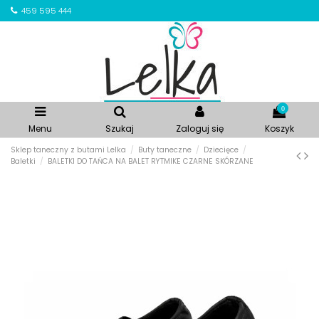
459 595 444
0
Menu
Szukaj
Zaloguj się
Koszyk
Sklep taneczny z butami Lelka
Buty taneczne
Dziecięce
Baletki
BALETKI DO TAŃCA NA BALET RYTMIKE CZARNE SKÓRZANE