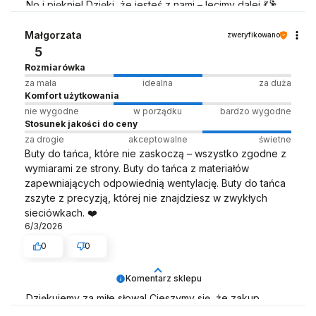
No i pięknie! Dzięki, że jesteś z nami – lecimy dalej 💃🕺
Zespół LELKA 🦋
Małgorzata
zweryfikowano
5
Rozmiarówka
za mała
idealna
za duża
Komfort użytkowania
nie wygodne
w porządku
bardzo wygodne
Stosunek jakości do ceny
za drogie
akceptowalne
świetne
Buty do tańca, które nie zaskoczą – wszystko zgodne z
wymiarami ze strony. Buty do tańca z materiałów
zapewniających odpowiednią wentylację. Buty do tańca
zszyte z precyzją, której nie znajdziesz w zwykłych
sieciówkach. ❤️
6/3/2026
0
0
Komentarz sklepu
Dziękujemy za miłe słowa! Cieszymy się, że zakup
przeszedł bezproblemowo, oraz, że możemy zapewnić