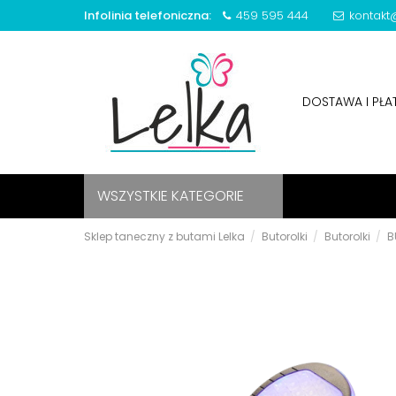
Infolinia telefoniczna:
459 595 444
kontakt@
DOSTAWA I PŁ
WSZYSTKIE KATEGORIE
Sklep taneczny z butami Lelka
Butorolki
Butorolki
B