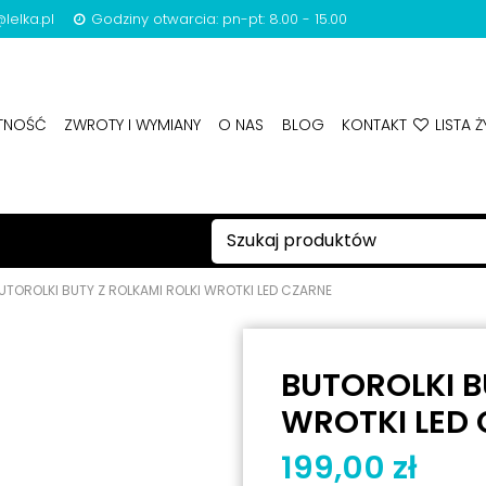
lelka.pl
Godziny otwarcia: pn-pt: 8.00 - 15.00
ATNOŚĆ
ZWROTY I WYMIANY
O NAS
BLOG
KONTAKT
LISTA Ż
UTOROLKI BUTY Z ROLKAMI ROLKI WROTKI LED CZARNE
BUTOROLKI B
WROTKI LED
199,00 zł