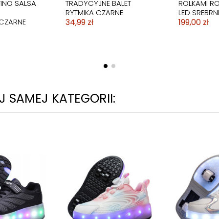
TINO SALSA
TRADYCYJNE BALET
ROLKAMI RO
RYTMIKA CZARNE
LED SREBRN
CZARNE
34,99 zł
199,00 zł
 SAMEJ KATEGORII:
CA
KLUCZ DO BUTOROLEK
YGODNE
DO WYMIANY KÓŁEK