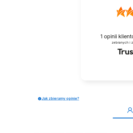
1
opinii klie
Dostępny produkt
zebranych i 
BALETKI DO TAŃCA
BUTOROLKI BU
TRADYCYJNE BALET
ROLKAMI ROLK
RYTMIKA CZARNE
BIAŁE HOLO
34,99 zł
199,00 zł
Jak zbieramy opinie?