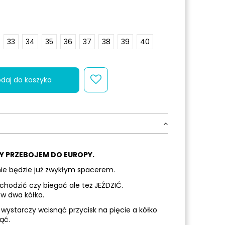
33
34
35
36
37
38
39
40
daj do koszyka
 PRZEBOJEM DO EUROPY.
nie będzie już zwykłym spacerem.
chodzić czy biegać ale też JEŹDZIĆ.
 w dwa kółka.
 wystarczy wcisnąć przycisk na pięcie a kółko
ąć.