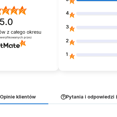
4
5.0
3
ntów
z całego okresu
 z innymi opcjami
zweryfikowanych przez
2
TY Z
KLUCZ DO BUTOROLEK
I WROTKI
DO WYMIANY KÓŁEK
CZARNY
1
9,99 zł
Opinie klientów
Pytania i odpowiedzi 