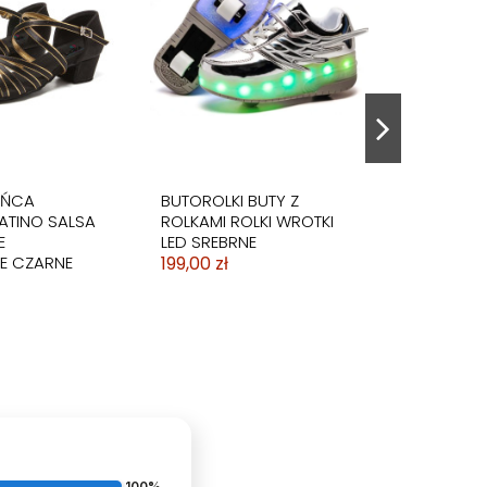
BUTY Z
BUTY Z
BUTOROLKI BUTY
BUTOROLKI BUTY Z
LKI WROTKI
LKI WROTKI
SPORTOWE Z ROLKAMI
ROLKAMI ROLKI WROTKI
OLO
ROLKI WROTKI LED
BIAŁE LED
199,00 zł
199,00 zł
AŃCA
BUTOROLKI BUTY Z
ATINO SALSA
ROLKAMI ROLKI WROTKI
E
LED SREBRNE
E CZARNE
199,00 zł
100%