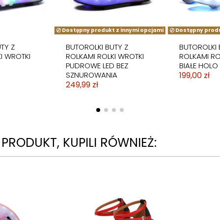
CIELISTE
CZARNY
9,99 zł
Dostępny produkt z innymi opcjami
Dostępny produ
TY Z
BUTOROLKI BUTY Z
BUTOROLKI 
I WROTKI
ROLKAMI ROLKI WROTKI
ROLKAMI RO
PUDROWE LED BEZ
BIAŁE HOLO
SZNUROWANIA
199,00 zł
249,99 zł
N PRODUKT, KUPILI RÓWNIEŻ: