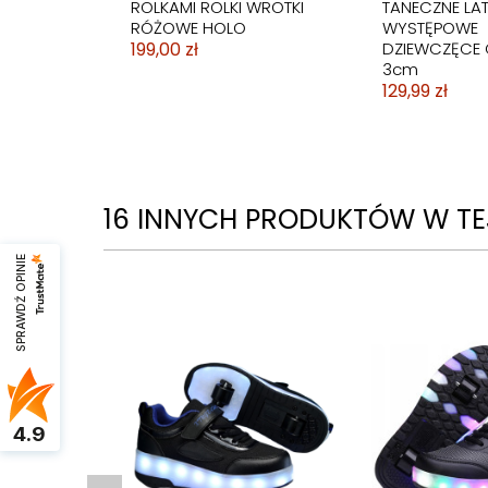
ROLKAMI ROLKI WROTKI
TANECZNE LA
RÓŻOWE HOLO
WYSTĘPOWE
199,00 zł
DZIEWCZĘCE 
3cm
129,99 zł
16 INNYCH PRODUKTÓW W TEJ
SPRAWDŹ OPINIE
4.9
BUTY DO TAŃCA
BUTY DO TAŃ
TANECZNE TANGO HIGH
TANECZNE W