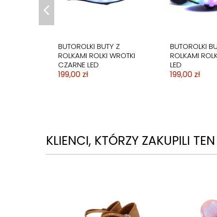
HEELS 8,5cm - MEKSYK
LATINO SALSA 
249,99 zł
NUDE 7,5cm
139,99 zł
BUTOROLKI BUTY Z
BUTOROLKI BU
ROLKAMI ROLKI WROTKI
ROLKAMI ROLK
CZARNE LED
LED
199,00 zł
199,00 zł
KLIENCI, KTÓRZY ZAKUPILI TE