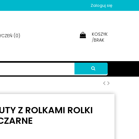
Zaloguj się
KOSZYK
YCZEŃ (
0
)
/
BRAK
UTY Z ROLKAMI ROLKI
 CZARNE