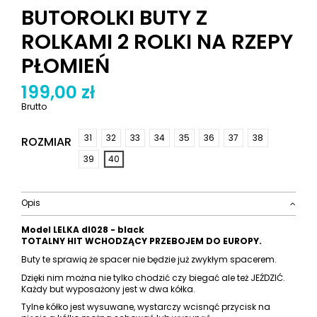
BUTOROLKI BUTY Z
ROLKAMI 2 ROLKI NA RZEPY
PŁOMIEŃ
199,00 zł
Brutto
31
32
33
34
35
36
37
38
ROZMIAR
39
40
Opis
Model LELKA dl028 - black
TOTALNY HIT WCHODZĄCY PRZEBOJEM DO EUROPY.
Buty te sprawią że spacer nie będzie już zwykłym spacerem.
Dzięki nim można nie tylko chodzić czy biegać ale też JEŹDZIĆ.
Każdy but wyposażony jest w dwa kółka.
Tylne kółko jest wysuwane, wystarczy wcisnąć przycisk na