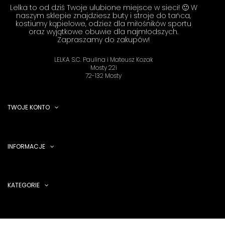
Lelka to od dziś Twoje ulubione miejsce w sieci! 🙂 W
naszym sklepie znajdziesz buty i stroje do tańca,
kostiumy kąpielowe, odzież dla miłośników sportu
oraz wyjątkowe obuwie dla najmłodszych.
Zapraszamy do zakupów!
LELKA S.C. Paulina i Mateusz Kozak
Mosty 22i
72-132 Mosty
TWOJE KONTO
INFORMACJE
KATEGORIE