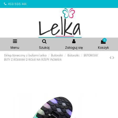
459 595 444
0
Menu
Szukaj
Zaloguj się
Koszyk
Sklep taneczny z butami Lelka
Butorolki
Butorolki
BUTOROLKI
BUTY Z ROLKAMI 2 ROLKI NA RZEPY PŁOMIEŃ