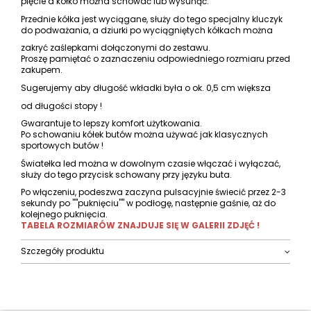
pięcie a kółko można schować lub wysunąć.
Przednie kółka jest wyciągane, służy do tego specjalny kluczyk
do podważania, a dziurki po wyciągniętych kółkach można
zakryć zaślepkami dołączonymi do zestawu.
Proszę pamiętać o zaznaczeniu odpowiedniego rozmiaru przed
zakupem.
Sugerujemy aby długość wkładki była o ok. 0,5 cm większa
od długości stopy !
Gwarantuje to lepszy komfort użytkowania.
Po schowaniu kółek butów można używać jak klasycznych
sportowych butów !
Światełka led można w dowolnym czasie włączać i wyłączać,
służy do tego przycisk schowany przy języku buta.
Po włączeniu, podeszwa zaczyna pulsacyjnie świecić przez 2-3
sekundy po ""puknięciu"" w podłogę, następnie gaśnie, aż do
kolejnego puknięcia.
TABELA ROZMIARÓW ZNAJDUJE SIĘ W GALERII ZDJĘĆ !
Szczegóły produktu