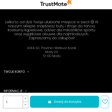
się z nami Twoimi doświadczeniami. Do
zobaczenia! Zespół LELKA 🦋
Lelka to od dziś Twoje ulubione miejsce w sieci! 🙂 W
naszym sklepie znajdziesz buty i stroje do tańca,
kostiumy kąpielowe, odzież dla miłośników sportu
oraz wyjątkowe obuwie dla najmłodszych.
Zapraszamy do zakupów!
LELKA S.C. Paulina i Mateusz Kozak
Mosty 22i
72-132 Mosty
TWOJE KONTO
INFORMACJE
Dodaj do koszyka
KATEGORIE