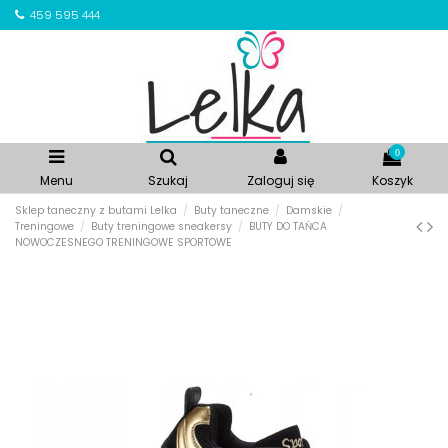
459 595 444
0
Menu
Szukaj
Zaloguj się
Koszyk
Sklep taneczny z butami Lelka
Buty taneczne
Damskie
Treningowe
Buty treningowe sneakersy
BUTY DO TAŃCA
NOWOCZESNEGO TRENINGOWE SPORTOWE