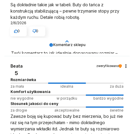
Są dokładnie takie jak w tabeli. Buty do tańca z
konstrukcją stabilizującą – pewne trzymanie stopy przy
każdym ruchu. Detale robią robotę.
2/6/2026
0
0
Komentarz sklepu
Twój komentarz to jak idealnie dopasowany rozmiar –
pasuje nam w 100% 👌
Beata
zweryfikowano
Zespół LELKA 🦋
5
Rozmiarówka
za mała
idealna
za duża
Komfort użytkowania
nie wygodne
w porządku
bardzo wygodne
Stosunek jakości do ceny
za drogie
akceptowalne
świetne
Zawsze boję się kupować buty bez mierzenia, bo już nie
raz się na tym przejechałam - mimo dokładnego
wymierzania wkładki itd. Jednak te buty są rozmiarowo