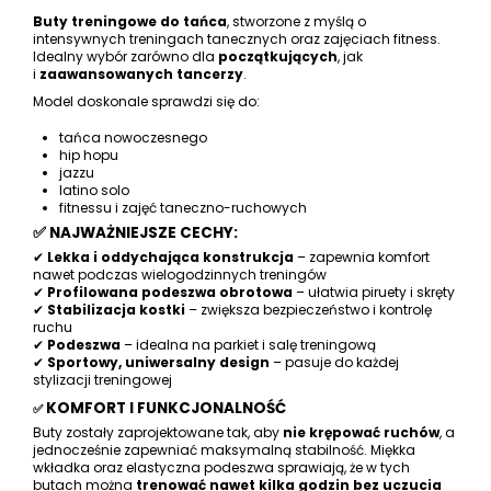
Buty treningowe do tańca
, stworzone z myślą o
intensywnych treningach tanecznych oraz zajęciach fitness.
Idealny wybór zarówno dla
początkujących
, jak
i
zaawansowanych tancerzy
.
Model doskonale sprawdzi się do:
tańca nowoczesnego
hip hopu
jazzu
latino solo
fitnessu i zajęć taneczno-ruchowych
✅ NAJWAŻNIEJSZE CECHY:
✔
Lekka i oddychająca konstrukcja
– zapewnia komfort
nawet podczas wielogodzinnych treningów
✔
Profilowana podeszwa obrotowa
– ułatwia piruety i skręty
✔
Stabilizacja kostki
– zwiększa bezpieczeństwo i kontrolę
ruchu
✔
Podeszwa
– idealna na parkiet i salę treningową
✔
Sportowy, uniwersalny design
– pasuje do każdej
stylizacji treningowej
KOMFORT I FUNKCJONALNOŚĆ
✅
Buty zostały zaprojektowane tak, aby
nie krępować ruchów
, a
jednocześnie zapewniać maksymalną stabilność. Miękka
wkładka oraz elastyczna podeszwa sprawiają, że w tych
butach można
trenować nawet kilka godzin bez uczucia