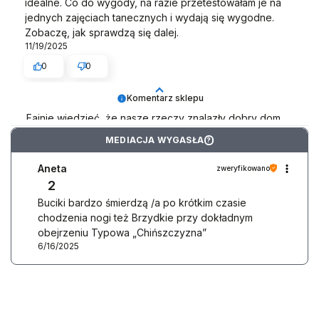
idealne. Co do wygody, na razie przetestowałam je na
jednych zajęciach tanecznych i wydają się wygodne.
Zobaczę, jak sprawdzą się dalej.
11/19/2025
0
0
Komentarz sklepu
Fajnie wiedzieć, że nasze rzeczy znalazły dobry dom
🏡💃
MEDIACJA WYGASŁA
?
Zespół LELKA 🦋
Aneta
zweryfikowano
2
Buciki bardzo śmierdzą /a po krótkim czasie
chodzenia nogi też Brzydkie przy dokładnym
obejrzeniu Typowa „Chińszczyzna”
6/16/2025