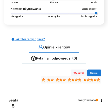
za mała
idealna
za duża
Komfort użytkowania
Liczba głosów: 1
nie wygodne
w porządku
bardzo wygodne
Jak zbieramy opinie?
Opinie klientów
Pytania i odpowiedzi (0)
Wyczyść
Szukaj
Beata
zweryfikowano
5