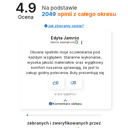
4.9
Na podstawie
2049
opinii
z całego okresu
Ocena
Jak zbieramy opinie?
Edyta Jamróz
Opinia zewnętrzna
Obuwie spełniło moje oczekiwania pod
każdym względem. Staranne wykonanie,
wysoka jakość materiałów oraz wyjątkowy
komfort noszenia sprawiają, że jest to
zakup godny polecenia. Buty prezentują się
niezwykle elegancko, Z pełnym
0
0
przekonaniem polecam ten produkt.
w tym tygodniu
Komentarz sklepu
Dziękujemy za tak pozytywną opinię - to czysta
przyjemność obsługiwać takich klientów!
zebranych i zweryfikowanych przez
Doceniamy czas i wysiłek włożony w podzielenie