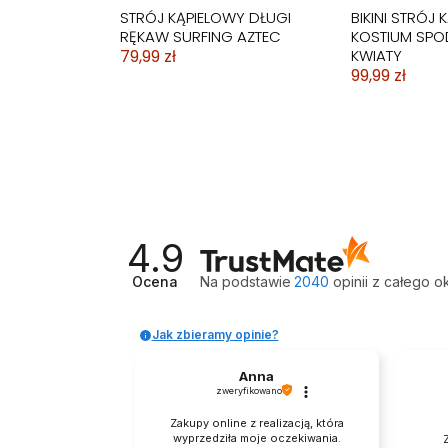
STRÓJ KĄPIELOWY DŁUGI
BIKINI STRÓJ 
RĘKAW SURFING AZTEC
KOSTIUM SPO
79,99 zł
KWIATY
99,99 zł
4.9
Ocena
Na podstawie
2040
opinii
z całego o
Jak zbieramy opinie?
Anna
zweryfikowano
BIKINI STRÓJ KĄPIELOWY
BIKINI STRÓJ KĄPIELOWY
BIKINI STRÓJ KĄPIELOWY
STRÓJ KĄPIE
STRÓJ KĄPIE
Zakupy online z realizacją, która
WYSOKI STAN HISZPANKA
WYSOKI STAN PUSH UP
WYSOKI STAN CZARNY
SUKIENKA
SUKIENKA
wyprzedziła moje oczekiwania.
Z
LIŚĆ
DWUCZĘŚCI
DWUCZĘŚCI