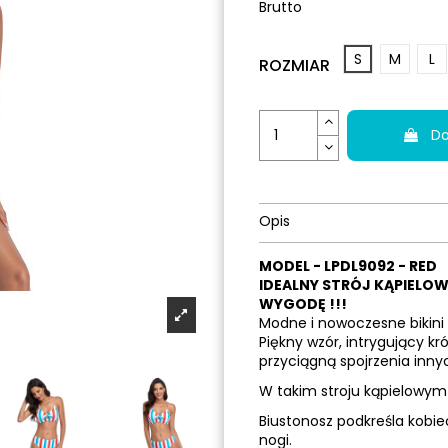
Brutto
S
M
L
ROZMIAR
Do
Opis
MODEL - LPDL9092 - RED
IDEALNY STRÓJ KĄPIELOW
WYGODĘ !!!
Modne i nowoczesne bikini 
Piękny wzór, intrygujący kr
przyciągną spojrzenia inny
W takim stroju kąpielowym 
Biustonosz podkreśla kobiec
nogi.