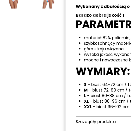
Wykonany z dbałością o 
Bardzo dobra jakość !
PARAMETR
materiał 82% poliamin,
szybkoschnący materi
góra stroju wiązana
wysoka jakość wykona
modne i nowoczesne ko
WYMIARY:
S
- biust 64-72 cm / t
M
- biust 72-80 cm / 
L
- biust 80-88 cm / t
XL
- biust 88-96 cm / 
XXL
- biust 96-102 cm 
Szczegóły produktu