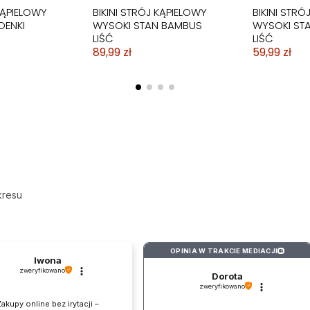
KĄPIELOWY
BIKINI STRÓJ KĄPIELOWY
BIKINI STRÓ
DENKI
WYSOKI STAN BAMBUS
WYSOKI STA
LIŚĆ
LIŚĆ
89,99 zł
59,99 zł
kresu
OPINIA W TRAKCIE MEDIACJI
?
Iwona
Obecnie brak na stanie
zweryfikowano
Dorota
LOWY
LOWY
BIKINI STRÓJ KĄPIELOWY
STRÓJ KĄPIELOWY
STRÓJ KĄPI
BIKINI STRÓ
zweryfikowano
WYSOKI PUSH UP RETRO
DWUCZĘŚCIOWY
RĘKAW SUR
CZARNO BIA
akupy online bez irytacji –
OWA
OWA
SUKIENKA SPODENKI