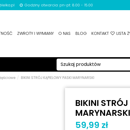
lelka.pl
Godziny otwarcia: pn-pt: 8.00 - 15.00
ATNOŚĆ
ZWROTY I WYMIANY
O NAS
BLOG
KONTAKT
LISTA Ż
zęściowe
BIKINI STRÓJ KĄPIELOWY PASKI MARYNARSKI
BIKINI STRÓ
MARYNARSK
59,99 zł