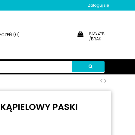
Zaloguj się
KOSZYK
YCZEŃ (
0
)
/
BRAK
J KĄPIELOWY PASKI
I