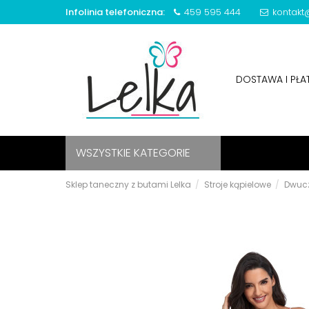
Infolinia telefoniczna:
459 595 444
kontakt@
DOSTAWA I PŁ
WSZYSTKIE KATEGORIE
Sklep taneczny z butami Lelka
Stroje kąpielowe
Dwuc