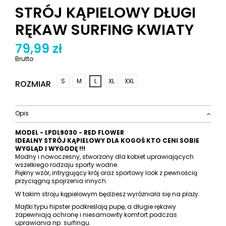
STRÓJ KĄPIELOWY DŁUGI
RĘKAW SURFING KWIATY
79,99 zł
Brutto
S
M
L
XL
XXL
ROZMIAR
Opis
MODEL -
LPDL9030 - RED FLOWER
IDEALNY STRÓJ KĄPIELOWY DLA KOGOŚ KTO CENI SOBIE
WYGLĄD I WYGODĘ !!!
Modny i nowoczesny, stworzony dla kobiet uprawiających
wszelkiego rodzaju sporty wodne.
Piękny wzór, intrygujący krój oraz sportowy look z pewnością
przyciągną spojrzenia innych.
W takim stroju kąpielowym będziesz wyróżniała się na plaży.
Majtki typu hipster podkreślają pupę, a długie rękawy
zapewniają ochronę i niesamowity komfort podczas
uprawiania np. surfingu.