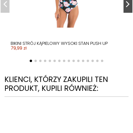
7,5cm
79,99 zł
SPODENKI
79,99 zł
79,99 zł
BEŻOWE 5cm
79,99 zł
249,99 zł
109,99 zł
189,99 zł
BIKINI STRÓJ KĄPIELOWY WYSOKI STAN PUSH UP
79,99 zł
KLIENCI, KTÓRZY ZAKUPILI TEN
PRODUKT, KUPILI RÓWNIEŻ: