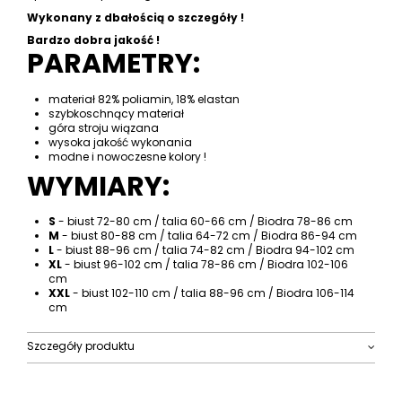
Wykonany z dbałością o szczegóły !
Bardzo dobra jakość !
PARAMETRY:
materiał 82% poliamin, 18% elastan
szybkoschnący materiał
góra stroju wiązana
wysoka jakość wykonania
modne i nowoczesne kolory !
WYMIARY:
S
- biust 72-80 cm / talia 60-66 cm / Biodra 78-86 cm
M
- biust 80-88 cm / talia 64-72 cm / Biodra 86-94 cm
L
- biust 88-96 cm / talia 74-82 cm / Biodra 94-102 cm
XL
- biust 96-102 cm / talia 78-86 cm / Biodra 102-106
cm
XXL
- biust 102-110 cm / talia 88-96 cm / Biodra 106-114
cm
Szczegóły produktu