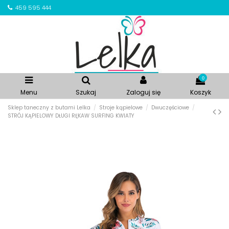
459 595 444
0
Menu
Szukaj
Zaloguj się
Koszyk
Sklep taneczny z butami Lelka
Stroje kąpielowe
Dwuczęściowe
STRÓJ KĄPIELOWY DŁUGI RĘKAW SURFING KWIATY