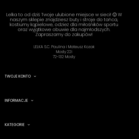
Lelka to od dziś Twoje ulubione miejsce w sieci! 🙂 W
naszym sklepie znajdziesz buty i stroje do tańca,
kostiumy kąpielowe, odzież dla miłośników sportu
oraz wyjątkowe obuwie dla najmłodszych.
Zapraszamy do zakupów!
LELKA S.C. Paulina i Mateusz Kozak
Mosty 22i
72-132 Mosty
TWOJE KONTO
INFORMACJE
KATEGORIE