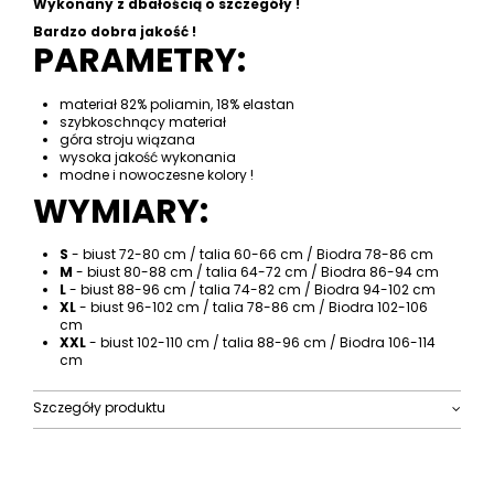
Wykonany z dbałością o szczegóły !
Bardzo dobra jakość !
PARAMETRY:
materiał 82% poliamin, 18% elastan
szybkoschnący materiał
góra stroju wiązana
wysoka jakość wykonania
modne i nowoczesne kolory !
WYMIARY:
S
- biust 72-80 cm / talia 60-66 cm / Biodra 78-86 cm
M
- biust 80-88 cm / talia 64-72 cm / Biodra 86-94 cm
L
- biust 88-96 cm / talia 74-82 cm / Biodra 94-102 cm
XL
- biust 96-102 cm / talia 78-86 cm / Biodra 102-106
cm
XXL
- biust 102-110 cm / talia 88-96 cm / Biodra 106-114
cm
Szczegóły produktu