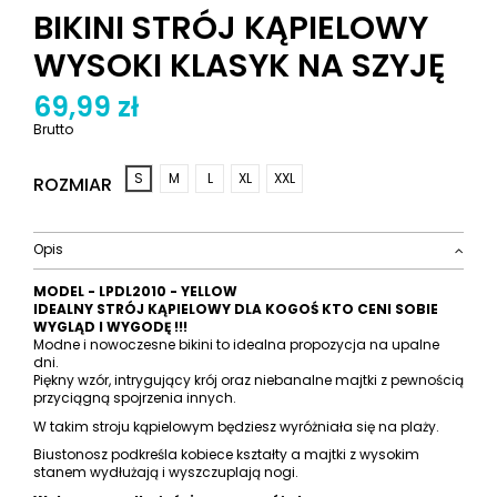
BIKINI STRÓJ KĄPIELOWY
WYSOKI KLASYK NA SZYJĘ
69,99 zł
Brutto
S
M
L
XL
XXL
ROZMIAR
Opis
MODEL - LPDL2010 - YELLOW
IDEALNY STRÓJ KĄPIELOWY DLA KOGOŚ KTO CENI SOBIE
WYGLĄD I WYGODĘ !!!
Modne i nowoczesne bikini to idealna propozycja na upalne
dni.
Piękny wzór, intrygujący krój oraz niebanalne majtki z pewnością
przyciągną spojrzenia innych.
W takim stroju kąpielowym będziesz wyróżniała się na plaży.
Biustonosz podkreśla kobiece kształty a majtki z wysokim
stanem wydłużają i wyszczuplają nogi.