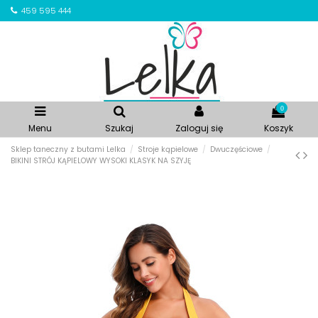
459 595 444
0
Menu
Szukaj
Zaloguj się
Koszyk
Sklep taneczny z butami Lelka
Stroje kąpielowe
Dwuczęściowe
BIKINI STRÓJ KĄPIELOWY WYSOKI KLASYK NA SZYJĘ