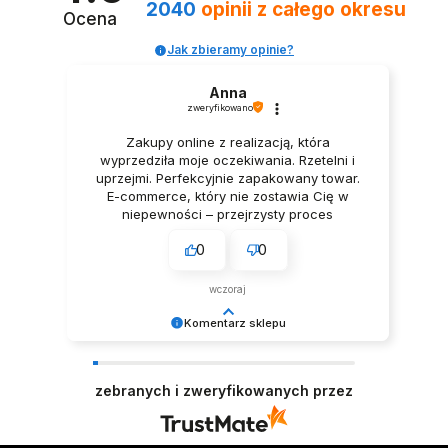
2040
opinii
z całego okresu
Ocena
Jak zbieramy opinie?
Anna
zweryfikowano
Zakupy online z realizacją, która
wyprzedziła moje oczekiwania. Rzetelni i
uprzejmi. Perfekcyjnie zapakowany towar.
E-commerce, który nie zostawia Cię w
niepewności – przejrzysty proces
zakupowy.
0
0
wczoraj
Komentarz sklepu
Czasem wystarczy jedno zdanie, żeby poprawić
nam dzień – dziękujemy! ☀️ Zespół LELKA 🦋
zebranych i zweryfikowanych przez