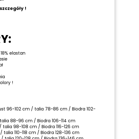
szczegóły !
Y:
 18% elastan
asie
ał
nia
lory !
ust 96-102 cm / talia 78-86 cm / Biodra 102-
 talia 88-96 cm / Biodra 106-114 cm
/ talia 98-108 cm / Biodra 116-126 cm
/ talia 110-118 cm / Biodra 128-136 cm
 / talia 120-128 cm / Biodra 136-146 cm