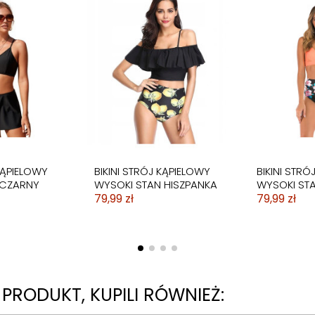
LOWY
KĄPIELÓWKI MĘSKIE
SZORTY SPODENKI
OWA
CZARNE
89,99 zł
KĄPIELOWY
BIKINI STRÓJ KĄPIELOWY
BIKINI STRÓ
 CZARNY
WYSOKI STAN HISZPANKA
WYSOKI STA
79,99 zł
79,99 zł
N PRODUKT, KUPILI RÓWNIEŻ: