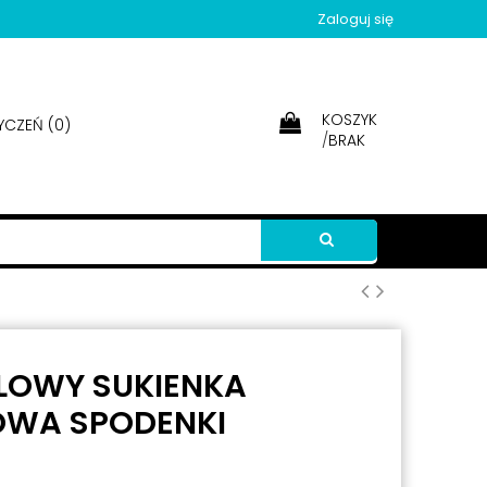
Zaloguj się
KOSZYK
YCZEŃ (
0
)
/
BRAK
ELOWY SUKIENKA
OWA SPODENKI