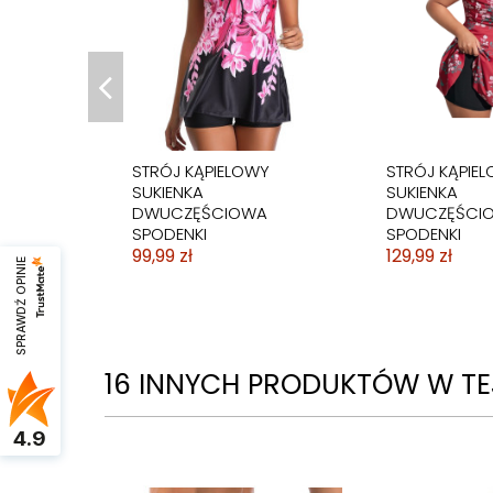
STRÓJ KĄPIELOWY
STRÓJ KĄPIE
SUKIENKA
SUKIENKA
DWUCZĘŚCIOWA
DWUCZĘŚCI
SPODENKI
SPODENKI
99,99 zł
129,99 zł
SPRAWDŹ OPINIE
16 INNYCH PRODUKTÓW W TEJ
4.9