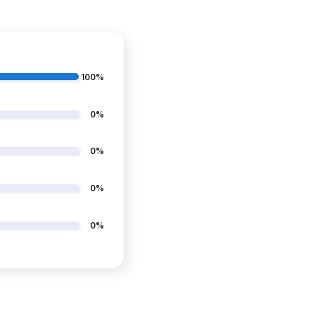
100%
0%
0%
0%
J KĄPIELOWY
KĄPIELÓWKI MĘSKIE
A CZARNY
SZORTY SPODENKI
CZARNE
0%
89,99 zł