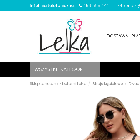
Infolinia telefoniczna:
459 595 444
kontakt@
DOSTAWA I PŁ
WSZYSTKIE KATEGORIE
Sklep taneczny z butami Lelka
Stroje kąpielowe
Dwuc