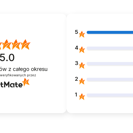
5
4
5.0
3
ntów
z całego okresu
zweryfikowanych przez
2
UM
STRÓJ KOSTIUM
BIKINI STRÓ
KĄPIELOWY
SPÓDNICZK
JĄCY
WYSZCZUPLAJĄCY
89,99 zł
1
CHABROWY
59,99 zł