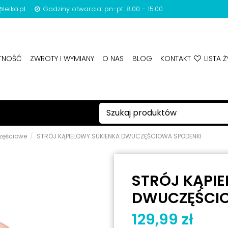
lelka.pl
Godziny otwarcia: pn-pt: 8.00 - 15.00
ATNOŚĆ
ZWROTY I WYMIANY
O NAS
BLOG
KONTAKT
LISTA Ż
zęściowe
STRÓJ KĄPIELOWY SUKIENKA DWUCZĘŚCIOWA SPODENKI
STRÓJ KĄPI
DWUCZĘŚCI
129,99 zł