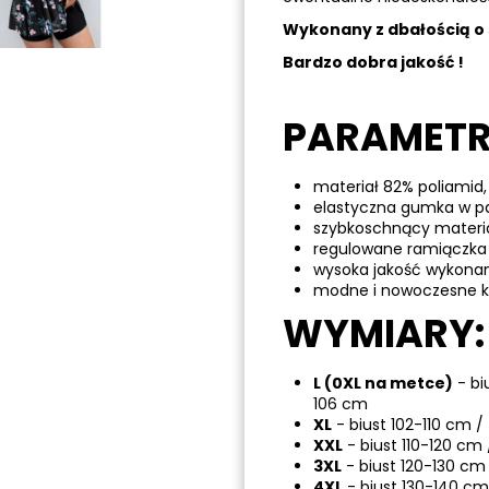
Wykonany z dbałością o 
Bardzo dobra jakość !
PARAMETR
materiał 82% poliamid,
elastyczna gumka w p
szybkoschnący materi
regulowane ramiączka
wysoka jakość wykona
modne i nowoczesne ko
WYMIARY:
L (0XL na metce)
- bi
106 cm
XL
- biust 102-110 cm /
XXL
- biust 110-120 cm 
3XL
- biust 120-130 cm 
4XL
- biust 130-140 cm