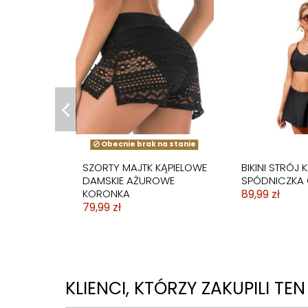
BIKINI STRÓJ KĄPIELOWY
STRÓJ KĄPIE
WYSOKI STAN LIŚĆ KWIAT
SUKIENKA
59,99 zł
DWUCZĘŚCI
SPODENKI
129,99 zł
Obecnie brak na stanie
SZORTY MAJTK KĄPIELOWE
BIKINI STRÓJ 
DAMSKIE AŻUROWE
SPÓDNICZKA
KORONKA
89,99 zł
79,99 zł
KLIENCI, KTÓRZY ZAKUPILI TE