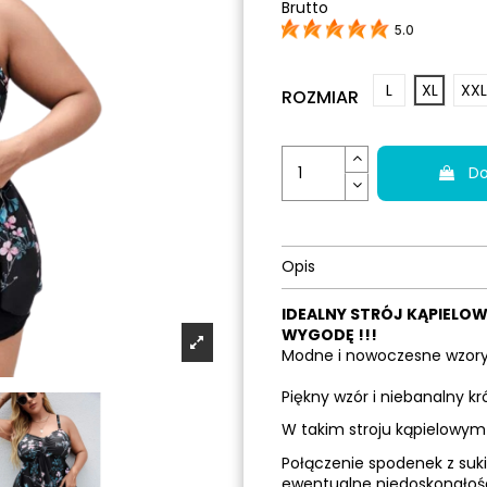
Brutto
5.0
L
XL
XXL
ROZMIAR
Do
Opis
IDEALNY STRÓJ KĄPIELOW
WYGODĘ !!!
Modne i nowoczesne wzory 
Piękny wzór i niebanalny kr
W takim stroju kąpielowym 
Połączenie spodenek z suki
ewentualne niedoskonałośc