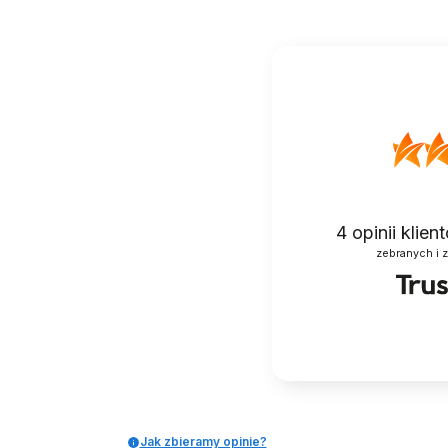
4
opinii klie
zebranych i 
STRÓJ KĄPIELOWY
STRÓJ KOSTI
SUKIENKA
KĄPIELOWY
DWUCZĘŚCIOWA
WYSZCZUPLA
SPODENKI
FISZBIN
109,99 zł
79,99 zł
Jak zbieramy opinie?