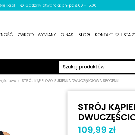
lelka.pl
Godziny otwarcia: pn-pt: 8.00 - 15.00
ATNOŚĆ
ZWROTY I WYMIANY
O NAS
BLOG
KONTAKT
LISTA Ż
zęściowe
STRÓJ KĄPIELOWY SUKIENKA DWUCZĘŚCIOWA SPODENKI
STRÓJ KĄPI
DWUCZĘŚCI
109,99 zł