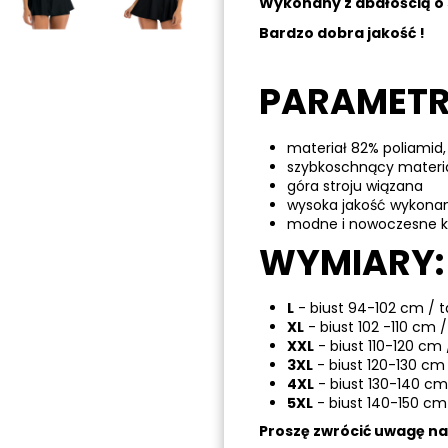
Wykonany z dbałością o 
Bardzo dobra jakość !
PARAMETR
materiał 82% poliamid,
szybkoschnący materi
góra stroju wiązana
wysoka jakość wykona
modne i nowoczesne ko
WYMIARY:
L
- biust 94-102 cm / t
XL
- biust 102 -110 cm 
XXL
- biust 110-120 cm 
3XL
- biust 120-130 cm 
4XL
- biust 130-140 cm 
5XL
- biust 140-150 cm 
Proszę zwrócić uwagę n