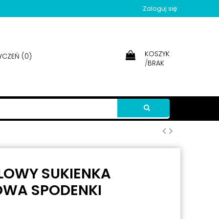
Zaloguj się
KOSZYK
YCZEŃ (
0
)
/
BRAK
ELOWY SUKIENKA
OWA SPODENKI