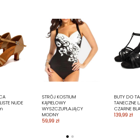
KĄPIELOWY
KĄPIELOWY
BIKINI STRÓJ KĄPIELOWY
STRÓJ KĄPIELOWY
BIKINI STRÓ
STRÓJ KĄPI
 CZARNY
KOBIECY
PASKI MARYNARSKI
SUKIENKA
CZARNO BIA
DWUCZĘŚC
59,99 zł
DWUCZĘŚCIOWA
59,99 zł
SUKIENKA S
SPODENKI
89,99 zł
109,99 zł
CA
STRÓJ KOSTIUM
BUTY DO T
LISTE NUDE
KĄPIELOWY
TANECZNE L
m
WYSZCZUPLAJĄCY
CZARNE BL
MODNY
139,99 zł
59,99 zł