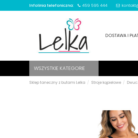
Infolinia telefoniczna:
459 595 444
kontakt@
DOSTAWA I PŁ
WSZYSTKIE KATEGORIE
Sklep taneczny z butami Lelka
Stroje kąpielowe
Dwuc