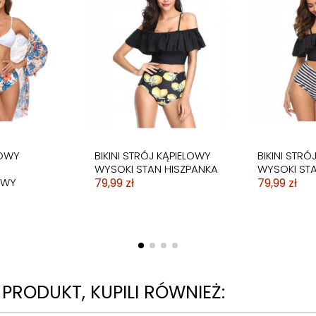
UM
STRÓJ KĄPIELOWY
SUKIENKA
JĄCY
DWUCZĘŚCIOWA
SPODENKI
89,99 zł
LOWY
BIKINI STRÓJ KĄPIELOWY
BIKINI STRÓ
WYSOKI STAN HISZPANKA
WYSOKI STA
OWY
79,99 zł
79,99 zł
N PRODUKT, KUPILI RÓWNIEŻ: