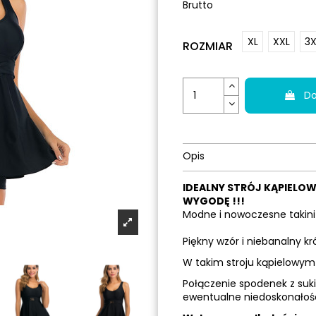
Brutto
XL
XXL
3X
ROZMIAR
Do
Opis
IDEALNY STRÓJ KĄPIELOW
WYGODĘ !!!
Modne i nowoczesne takini 
Piękny wzór i niebanalny kr
W takim stroju kąpielowym 
Połączenie spodenek z suki
ewentualne niedoskonałośc