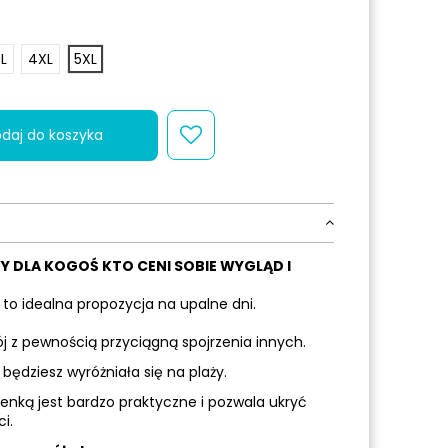
L
4XL
5XL
daj do koszyka
Y DLA KOGOŚ KTO CENI SOBIE WYGLĄD I
to idealna propozycja na upalne dni.
ój z pewnością przyciągną spojrzenia innych.
będziesz wyróżniała się na plaży.
enką jest bardzo praktyczne i pozwala ukryć
i.