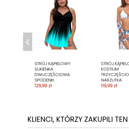
STRÓJ KOSTIUM
STRÓJ KOSTI
KĄPIELOWY
KĄPIELOWY
WYSZCZUPLAJĄCY
WYSZCZUPLA
MODNY
CZARNY
59,99 zł
59,99 zł
STRÓJ KĄPIELOWY
STRÓJ KĄPIE
SUKIENKA
KOSTIUM
DWUCZĘŚCIOWA
TRZYCZĘŚCI
SPODENKI
NARZUTKA
129,99 zł
119,99 zł
KLIENCI, KTÓRZY ZAKUPILI TE