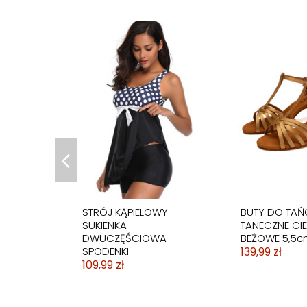
BIKINI STRÓJ KĄPIELOWY
BIKINI STRÓJ KĄPIELOWY
STRÓJ KĄPIELOWY
BIKINI STRÓJ 
BIKINI STRÓJ 
WYSOKI STAN HISZPANKA
CUKIERKOWY PASTELOWY
SUKIENKA
SPÓDNICZKA
PASKI RETRO 
79,99 zł
59,99 zł
DWUCZĘŚCIOWA
89,99 zł
59,99 zł
SPODENKI
109,99 zł
STRÓJ KĄPIELOWY
BUTY DO TAŃ
SUKIENKA
TANECZNE CIE
DWUCZĘŚCIOWA
BEŻOWE 5,5c
SPODENKI
139,99 zł
109,99 zł