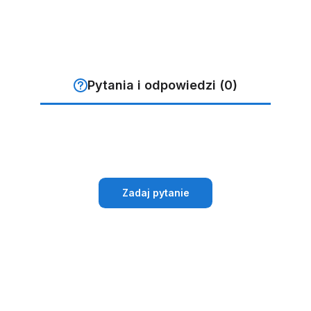
Pytania i odpowiedzi (0)
KĄPIELOWY
STRÓJ KOSTIUM
BALETKI DO
Zadaj pytanie
 KWIATY
KĄPIELOWY
BALETU RYT
WYSZCZUPLAJĄCY
SKÓRZANE
CZARNY
49,99 zł
59,99 zł