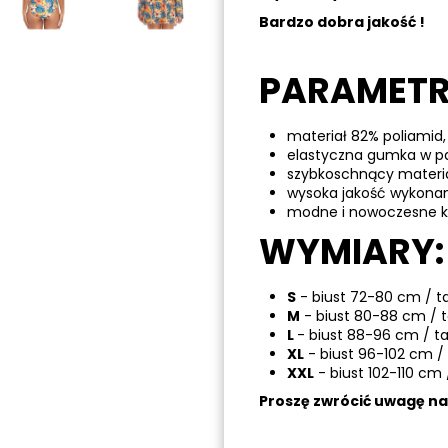
Bardzo dobra jakość !
PARAMETR
materiał 82% poliamid,
elastyczna gumka w p
szybkoschnący materi
wysoka jakość wykona
modne i nowoczesne ko
WYMIARY:
S
- biust 72-80 cm / t
M
- biust 80-88 cm / 
L
- biust 88-96 cm / t
XL
- biust 96-102 cm /
XXL
- biust 102-110 cm 
Proszę zwrócić uwagę n