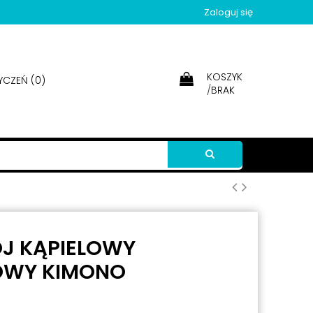
Zaloguj się
KOSZYK
YCZEŃ (
0
)
/
BRAK
J KĄPIELOWY
OWY KIMONO