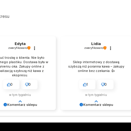
kresu
Edyta
Lidia
zweryfikowano
zweryfikowano
uć troskę o klienta. Nie było
nego plastiku. Dostawa była w
Sklep internetowy z dostawą
nieniu oka. Zakupy online z
szybszą niż poranna kawa – zakupy
nalizacją szybszą niż kawa z
online bez czekania. 👍️
ekspresu.
0
0
1
0
w tym tygodniu
w tym tygodniu
Komentarz sklepu
Komentarz sklepu
jemy za miłe słowa!
Tego nam było trzeba! Wielkie
my się, że zakup przeszedł
dzięki! Zespół LELKA 🦋
oblemowo, oraz, że możemy
nić odpowiednią obsługę tak