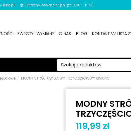
lelka.pl
Godziny otwarcia: pn-pt: 8.00 - 15.00
ATNOŚĆ
ZWROTY I WYMIANY
O NAS
BLOG
KONTAKT
LISTA Ż
zęściowe
MODNY STRÓJ KĄPIELOWY TRZYCZĘŚCIOWY KIMONO
MODNY STRÓ
TRZYCZĘŚCI
119,99 zł