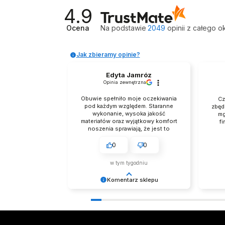
4.9
Ocena
Na podstawie
2049
opinii
z całego o
Jak zbieramy opinie?
Edyta Jamróz
Opinia zewnętrzna
Obuwie spełniło moje oczekiwania
Cz
pod każdym względem. Staranne
zbęd
wykonanie, wysoka jakość
mg
materiałów oraz wyjątkowy komfort
fi
noszenia sprawiają, że jest to
zakup godny polecenia. Buty
prezentują się niezwykle
0
0
elegancko, Z pełnym przekonaniem
polecam ten produkt.
w tym tygodniu
Komentarz sklepu
Dziękujemy za tak pozytywną opinię
Dzięku
- to czysta przyjemność obsługiwać
Cieszy
takich klientów! Doceniamy czas i
bezpr
wysiłek włożony w podzielenie się z
zapew