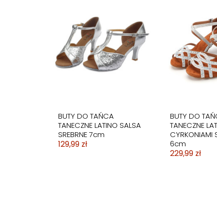
STRÓJ KĄPIELOWY
BIKINI STRÓJ KĄPIELOWY
STRÓJ KĄPIELOWY
BIKINI STRÓJ 
BIKINI STRÓJ 
SUKIENKA
WYSOKI PUSH UP RETRO
KOSTIUM
WYSOKI STAN 
SPÓDNICZKA
DWUCZĘŚCIOWA
69,99 zł
TRZYCZĘŚCIOWY PAREO
69,99 zł
89,99 zł
SPODENKI
99,99 zł
129,99 zł
BUTY DO TAŃCA
BUTY DO TAŃ
TANECZNE LATINO SALSA
TANECZNE LAT
SREBRNE 7cm
CYRKONIAMI 
129,99 zł
6cm
229,99 zł