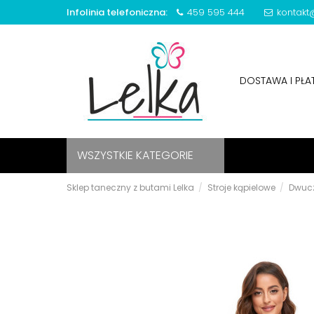
Infolinia telefoniczna:
459 595 444
kontakt@
DOSTAWA I PŁ
WSZYSTKIE KATEGORIE
Sklep taneczny z butami Lelka
Stroje kąpielowe
Dwuc