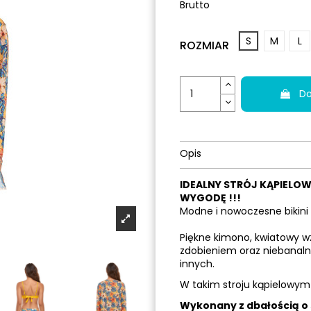
Brutto
S
M
L
ROZMIAR
Do
Opis
IDEALNY STRÓJ KĄPIELOW
WYGODĘ !!!
Modne i nowoczesne bikini 
Piękne kimono, kwiatowy w
zdobieniem oraz niebanaln
innych.
W takim stroju kąpielowym 
Wykonany z dbałością o 