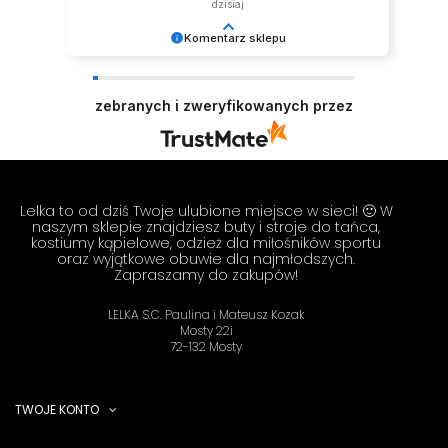
dzisiaj
Komentarz sklepu
Dziękujemy za miłe słowa! Cieszymy się, że
zakup przeszedł bezproblemowo, oraz, że
zebranych i zweryfikowanych przez
możemy zapewnić odpowiednią obsługę tak
świetnym klientom. Dziękujemy raz jeszcze!
Zespół LELKA 🦋
Lelka to od dziś Twoje ulubione miejsce w sieci! 🙂 W
naszym sklepie znajdziesz buty i stroje do tańca,
kostiumy kąpielowe, odzież dla miłośników sportu
oraz wyjątkowe obuwie dla najmłodszych.
Zapraszamy do zakupów!
LELKA S.C. Paulina i Mateusz Kozak
Mosty 22i
72-132 Mosty
TWOJE KONTO