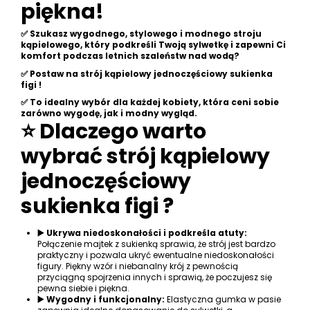
piękna!
✅ Szukasz wygodnego, stylowego i modnego stroju
kąpielowego, który podkreśli Twoją sylwetkę i zapewni Ci
komfort podczas letnich szaleństw nad wodą?
✅ Postaw na strój kąpielowy jednoczęściowy sukienka
figi !
✅ To idealny wybór dla każdej kobiety, która ceni sobie
zarówno wygodę, jak i modny wygląd.
⭐ Dlaczego warto
wybrać strój kąpielowy
jednoczęściowy
sukienka figi ?
▶️ Ukrywa niedoskonałości i podkreśla atuty:
Połączenie majtek z sukienką sprawia, że strój jest bardzo
praktyczny i pozwala ukryć ewentualne niedoskonałości
figury. Piękny wzór i niebanalny krój z pewnością
przyciągną spojrzenia innych i sprawią, że poczujesz się
pewna siebie i piękna.
▶️ Wygodny i funkcjonalny:
Elastyczna gumka w pasie