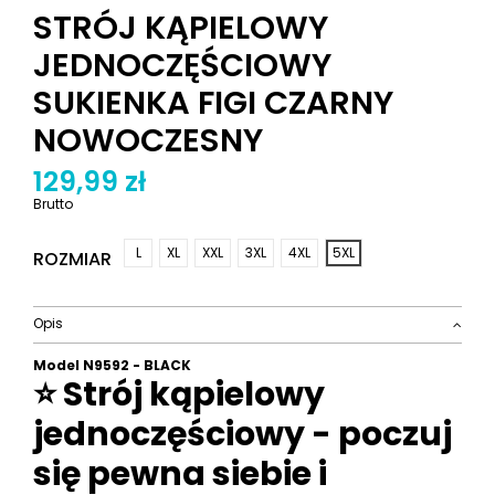
STRÓJ KĄPIELOWY
JEDNOCZĘŚCIOWY
SUKIENKA FIGI CZARNY
NOWOCZESNY
129,99 zł
Brutto
L
XL
XXL
3XL
4XL
5XL
ROZMIAR
Opis
Model N9592 - BLACK
⭐ Strój kąpielowy
jednoczęściowy - poczuj
się pewna siebie i