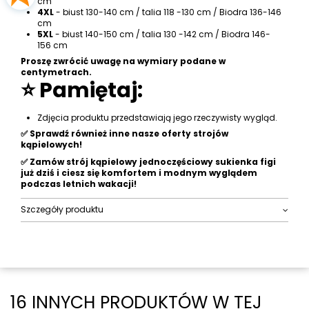
cm
4XL
- biust 130-140 cm / talia 118 -130 cm / Biodra 136-146
cm
5XL
- biust 140-150 cm / talia 130 -142 cm / Biodra 146-
156 cm
Proszę zwrócić uwagę na wymiary podane w
centymetrach.
⭐ Pamiętaj:
Zdjęcia produktu przedstawiają jego rzeczywisty wygląd.
✅ Sprawdź również inne nasze oferty strojów
kąpielowych!
✅ Zamów strój kąpielowy jednoczęściowy sukienka figi
już dziś i ciesz się komfortem i modnym wyglądem
podczas letnich wakacji!
Szczegóły produktu
16 INNYCH PRODUKTÓW W TEJ