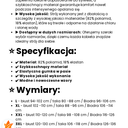
zapewnia idealne dopasowanie do sylwetki, a
szybkoschnący materiał gwarantuje komfort nawet
podczas intensywnego opalania się.
▶️ Wysoka jakość:
Strój wykonany jest z dbałością o
szczegóły z wysokiej jakości materiałów (82% poliamid,
18% elastan), które są trwałe i odporne na działanie chloru
i słonej wody.
▶️ Dostępny w dużych rozmiarach:
Oferujemy szeroki
wybór rozmiarów, dzięki czemu każda kobieta znajdzie
idealny strój dla siebie.
⭐ Specyfikacja:
✔️ Materiał:
82% poliamid, 18% elastan
✔️ Szybkoschnący materiał
✔️ Elastyczna gumka w pasie
✔️ Wysoka jakość wykonania
✔️ Modne i nowoczesne wzory
⭐ Wymiary:
L
- biust 94-102 cm / talia 80 -88 cm / Biodra 96-106 cm
XL
- biust 102 -110 cm / talia 88 -96 cm / Biodra 106 -114
cm
XXL
- biust 110-120 cm / talia 98 -108 cm / Biodra 116-126
cm
3XL
- biust 120-130 cm / talia 106 -118 cm / Biodra 126-136