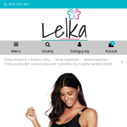
459 595 444
0
Menu
Szukaj
Zaloguj się
Koszyk
Sklep taneczny z butami Lelka
Stroje kąpielowe
Jednoczęściowe
STRÓJ KĄPIELOWY JEDNOCZĘŚCIOWY SUKIENKA FIGI CZARNY NOWOCZESNY