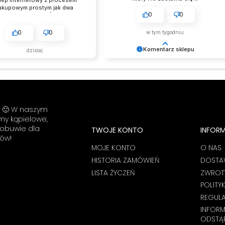
129,99 zł
niepewności – przejrzysty proces
akupowym prostym jak dwa
zakupowy.
0
0
kliknięcia. 💯👍️
0
0
w tym tygodniu
Komentarz sklepu
dzisiaj
Czasem wystarczy jedno zdanie,
żeby poprawić nam dzień –
dziękujemy! ☀️ Zespół LELKA 🦋
i! 🙂 W naszym
umy kąpielowe,
 obuwie dla
TWOJE KONTO
INFOR
ów!
MOJE KONTO
O NAS
HISTORIA ZAMÓWIEŃ
DOSTA
LISTA ŻYCZEŃ
ZWROTY
POLITY
REGUL
INFOR
ODSTĄ