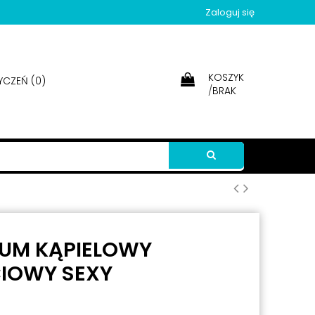
Zaloguj się
KOSZYK
YCZEŃ (
0
)
/
BRAK
IUM KĄPIELOWY
IOWY SEXY