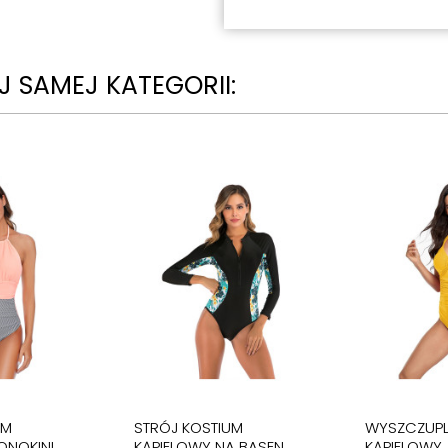
 SAMEJ KATEGORII:
UM
STRÓJ KOSTIUM
WYSZCZUPL
ONOKINI
KĄPIELOWY NA BASEN
KĄPIELOWY