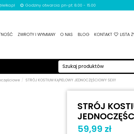
lelka.pl
Godziny otwarcia: pn-pt: 8.00 - 15.00
ATNOŚĆ
ZWROTY I WYMIANY
O NAS
BLOG
KONTAKT
LISTA Ż
oczęściowe
STRÓJ KOSTIUM KĄPIELOWY JEDNOCZĘŚCIOWY SEXY
STRÓJ KOST
JEDNOCZĘŚC
59,99 zł