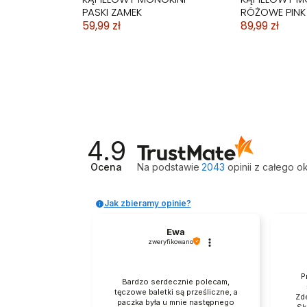
PASKI ZAMEK
RÓŻOWE PINK
59,99 zł
89,99 zł
4.9
Ocena
Na podstawie
2043
opinii
z całego o
Jak zbieramy opinie?
Ewa
zweryfikowano
STRÓJ KOSTIUM
STRÓJ KOSTIUM
STRÓJ KĄPIELOWY
STRÓJ KOSTI
STRÓJ KOSTI
KĄPIELOWY
KĄPIELOWY MONOKINI
WYSZCZUPLAJĄCY
KĄPIELOWY M
KĄPIELOWY M
P
WYSZCZUPLAJĄCY
FALBANA ARBUZ
TUSZUJĄCY PINK
PUSH UP STYL
RÓŻOWY PINK
Bardzo serdecznie polecam,
CZARNY
49,99 zł
79,99 zł
59,99 zł
89,99 zł
tęczowe baletki są prześliczne, a
Zd
paczka była u mnie następnego
Sk