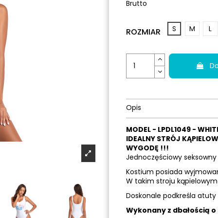
Brutto
S
M
L
ROZMIAR
Do
Opis
MODEL - LPDL1049 - WHIT
IDEALNY STRÓJ KĄPIELOW
WYGODĘ !!!
Jednoczęściowy seksowny 
Kostium posiada wyjmowane
W takim stroju kąpielowym 
Doskonale podkreśla atuty 
Wykonany z dbałością o 