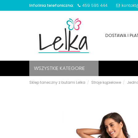
Infolinia telefoniczna:
459 595 444
kontakt@
DOSTAWA I PŁ
WSZYSTKIE KATEGORIE
Sklep taneczny z butami Lelka
Stroje kąpielowe
Jedn