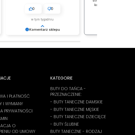
79,99 zł
stronie słabej jakości, pr
kolorystykę butów, bard
0
0
proces zwrotu pieniędz
polecam.
w tym tygodniu
w tym tygodniu
Komentarz sklepu
Ooo tak! To jest ten moment, kiedy
wiemy, że idziemy w dobrą stronę 👣
Zespół LELKA 🦋
MACJE
KATEGORIE
BUTY DO TAŃCA -
PRZEZNACZENIE:
WA I PŁATNOŚĆ
- BUTY TANECZNE DAMSKIE
 I WYMIANY
- BUTY TANECZNE MĘSKIE
KA PRYWATNOŚCI
- BUTY TANECZNE DZIECIĘCE
AMIN
- BUTY ŚLUBNE
MACJA O
PIENIU OD UMOWY
BUTY TANECZNE - RODZAJ