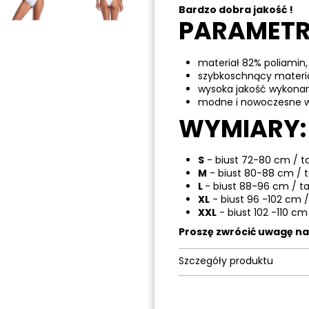
Bardzo dobra jakość !
PARAMETR
materiał 82% poliamin,
szybkoschnący materi
wysoka jakość wykona
modne i nowoczesne w
WYMIARY:
S
- biust 72-80 cm / t
M
- biust 80-88 cm / 
L
- biust 88-96 cm / t
XL
- biust 96 -102 cm /
XXL
- biust 102 -110 cm
Proszę zwrócić uwagę n
Szczegóły produktu