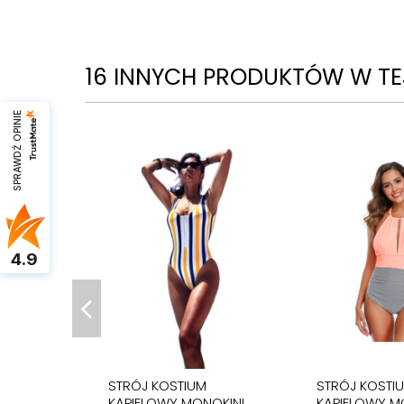
16 INNYCH PRODUKTÓW W TEJ
SPRAWDŹ OPINIE
4.9
STRÓJ KOSTIUM
STRÓJ KOSTI
KĄPIELOWY MONOKINI
KĄPIELOWY M