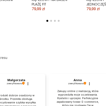
PLAŻĘ FIT
JEDNOCZĘ
79,99 zł
79,99 zł
kresu
Małgorzata
Anna
zweryfikowano
zweryfikowano
UM
UM
STRÓJ KĄPIELOWY
WYSZCZUPLAJĄCY STRÓJ
STRÓJ KOS
BIKINI STRÓ
Zakupy online z realizacją, która
ONOKINI
ONOKINI
JEDNOCZĘŚCIOWY
KĄPIELOWY
KĄPIELOWY
FALBANKA
wyprzedziła moje oczekiwania.
rodukt dobrze osadzony w
SUKIENKA FIGI CZARNY
JEDNOCZĘŚCIOWY
DEKOLT
WYSZCZUP
Rzetelni i uprzejmi. Perfekcyjnie
środku. Przemiła obsługa.
NOWOCZESNY
79,99 zł
59,99 zł
59,99 zł
zapakowany towar. E-commerce,
ecydowanie szybka wysyłka.
który nie zostawia Cię w
lep internetowy z procesem