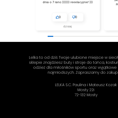
59,99 zł
dnia o 7 rano:))))))) reeelacyjnie!:)))
z
0
0
dzisiaj
Lelka to od dziś Twoje ulubione miejsce w siec
sklepie znajdziesz buty i stroje do tańca, kosti
odzież dla miłośników sportu oraz wyjątkowe
najmłodszych. Zapraszamy do zakup
LELKA S.C. Paulina i Mateusz Kozak
Mosty 22i
72-132 Mosty