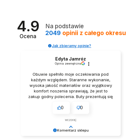
4.9
Na podstawie
2049
opinii
z całego okresu
Ocena
Jak zbieramy opinie?
Edyta Jamróz
Opinia zewnętrzna
Obuwie spełniło moje oczekiwania pod
każdym względem. Staranne wykonanie,
wysoka jakość materiałów oraz wyjątkowy
komfort noszenia sprawiają, że jest to
zakup godny polecenia. Buty prezentują się
niezwykle elegancko, Z pełnym
0
0
przekonaniem polecam ten produkt.
wczoraj
Komentarz sklepu