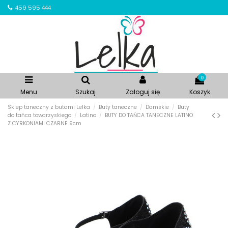
459 595 444
0
Menu
Szukaj
Zaloguj się
Koszyk
Sklep taneczny z butami Lelka
Buty taneczne
Damskie
Buty
do tańca towarzyskiego
Latino
BUTY DO TAŃCA TANECZNE LATINO
Z CYRKONIAMI CZARNE 9cm