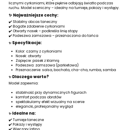
licznymi cyrkoniami, które pięknie odbijają światło podczas
ruchu. Model sceniczny – idealny na turnieje, pokazy i występy.
✨ Najważniejsze cechy:
✔️ Stabilny obcas taneczny
✔️ Bogate zdobienie cyrkoniami
✔️ Otwarty nosek – podkreśla linię stopy
✔️ Podeszwa zamszowa – przeznaczona do tańca
Specyfikacja:
✨
Kolor: czarny z cyrkoniami
Nosek: otwarty
Zapięcie: pasek z klamrą
Podeszwa: zamszowa (parkietowa)
Przeznaczenie: salsa, bachata, cha-cha, rumba, samba
Dlaczego warto?
✨
Model zapewnia:
stabilność przy dynamicznych figurach
komfort podczas obrotów
spektakularny efekt wizualny na scenie
elegancki, profesjonalny wygląd
Idealne na:
✨
✔️ Turnieje taneczne
✔️ Pokazy i występy
✔️ Wieczory latino