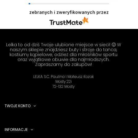
Dziękujemy za tak pozytywną opinię - to czysta
przyjemność obsługiwać takich klientów!
zebranych i zweryfikowanych przez
Doceniamy czas i wysiłek włożony w podzielenie
się z nami Twoimi doświadczeniami. Do
zobaczenia! Zespół LELKA 🦋
Lelka to od dziś Twoje ulubione miejsce w sieci! 🙂 W
naszym sklepie znajdziesz buty i stroje do tańca,
kostiumy kąpielowe, odzież dla miłośników sportu
oraz wyjątkowe obuwie dla najmłodszych.
Zapraszamy do zakupów!
LELKA S.C. Paulina i Mateusz Kozak
Mosty 22i
72-132 Mosty
TWOJE KONTO
INFORMACJE