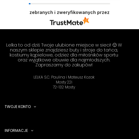
zebranych i zweryfikowanych przez
Lelka to od dziś Twoje ulubione miejsce w sieci! 🙂 W
naszym sklepie znajdziesz buty i stroje do tańca,
kostiumy kąpielowe, odzież dla miłośników sportu
oraz wyjątkowe obuwie dla najmłodszych.
Zapraszamy do zakupów!
LELKA S.C. Paulina i Mateusz Kozak
Mosty 22i
72-132 Mosty
TWOJE KONTO
INFORMACJE