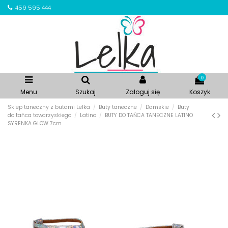
459 595 444
0
Menu
Szukaj
Zaloguj się
Koszyk
Sklep taneczny z butami Lelka
Buty taneczne
Damskie
Buty
do tańca towarzyskiego
Latino
BUTY DO TAŃCA TANECZNE LATINO
SYRENKA GLOW 7cm