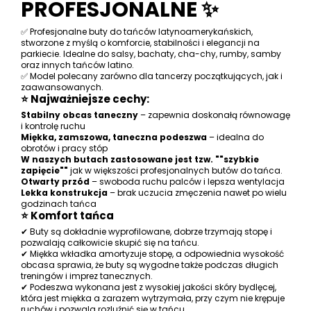
PROFESJONALNE ✨
✅ Profesjonalne buty do tańców latynoamerykańskich,
stworzone z myślą o komforcie, stabilności i elegancji na
parkiecie. Idealne do salsy, bachaty, cha-chy, rumby, samby
oraz innych tańców latino.
✅ Model polecany zarówno dla tancerzy początkujących, jak i
zaawansowanych.
⭐ Najważniejsze cechy:
Stabilny obcas taneczny
– zapewnia doskonałą równowagę
i kontrolę ruchu
Miękka, zamszowa, taneczna podeszwa
– idealna do
obrotów i pracy stóp
W naszych butach zastosowane jest tzw. ""szybkie
zapięcie""
jak w większości profesjonalnych butów do tańca.
Otwarty przód
– swoboda ruchu palców i lepsza wentylacja
Lekka konstrukcja
– brak uczucia zmęczenia nawet po wielu
godzinach tańca
⭐ Komfort tańca
✔ Buty są dokładnie wyprofilowane, dobrze trzymają stopę i
pozwalają całkowicie skupić się na tańcu.
✔ Miękka wkładka amortyzuje stopę, a odpowiednia wysokość
obcasa sprawia, że buty są wygodne także podczas długich
treningów i imprez tanecznych.
✔ Podeszwa wykonana jest z wysokiej jakości skóry bydlęcej,
która jest miękka a zarazem wytrzymała, przy czym nie krępuje
ruchów i pozwala rozluźnić się w tańcu.