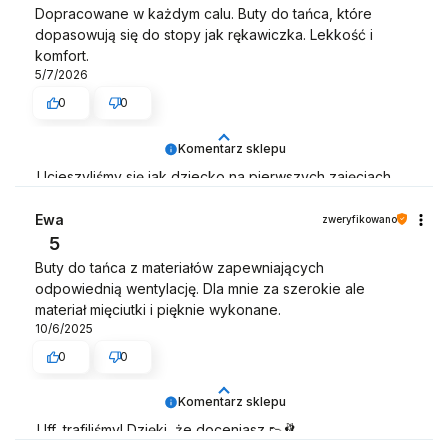
Dopracowane w każdym calu. Buty do tańca, które
dopasowują się do stopy jak rękawiczka. Lekkość i
komfort.
5/7/2026
0
0
Komentarz sklepu
Ucieszyliśmy się jak dziecko na pierwszych zajęciach
baletu 😄
Ewa
zweryfikowano
Zespół LELKA 🦋
5
Buty do tańca z materiałów zapewniających
odpowiednią wentylację. Dla mnie za szerokie ale
materiał mięciutki i pięknie wykonane.
10/6/2025
0
0
Komentarz sklepu
Uff, trafiliśmy! Dzięki, że doceniasz 👟🩰