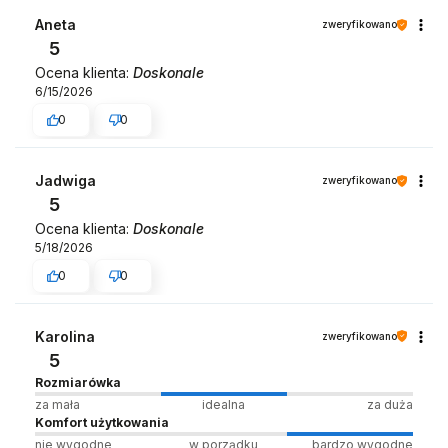
Zespół LELKA 🦋
Aneta
zweryfikowano
5
Ocena klienta:
Doskonale
6/15/2026
0
0
Jadwiga
zweryfikowano
5
Ocena klienta:
Doskonale
5/18/2026
0
0
Karolina
zweryfikowano
5
Rozmiarówka
za mała
idealna
za duża
Komfort użytkowania
nie wygodne
w porządku
bardzo wygodne