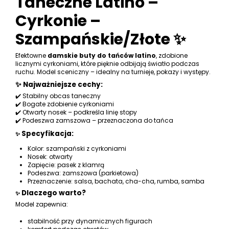
Taneczne Latino –
Cyrkonie –
Szampańskie/Złote ✨
Efektowne
damskie buty do tańców latino
, zdobione
licznymi cyrkoniami, które pięknie odbijają światło podczas
ruchu. Model sceniczny – idealny na turnieje, pokazy i występy.
✨ Najważniejsze cechy:
✔️ Stabilny obcas taneczny
✔️ Bogate zdobienie cyrkoniami
✔️ Otwarty nosek – podkreśla linię stopy
✔️ Podeszwa zamszowa – przeznaczona do tańca
Specyfikacja:
✨
Kolor: szampański z cyrkoniami
Nosek: otwarty
Zapięcie: pasek z klamrą
Podeszwa: zamszowa (parkietowa)
Przeznaczenie: salsa, bachata, cha-cha, rumba, samba
Dlaczego warto?
✨
Model zapewnia:
stabilność przy dynamicznych figurach