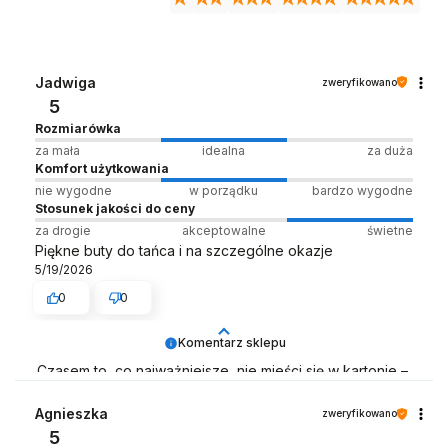
Jadwiga
zweryfikowano
5
Rozmiarówka
za mała
idealna
za duża
Komfort użytkowania
nie wygodne
w porządku
bardzo wygodne
Stosunek jakości do ceny
za drogie
akceptowalne
świetne
Piękne buty do tańca i na szczególne okazje
5/19/2026
0
0
Komentarz sklepu
Czasem to, co najważniejsze, nie mieści się w kartonie –
dzięki, że to widzisz 😊
Agnieszka
zweryfikowano
Zespół LELKA 🦋
5