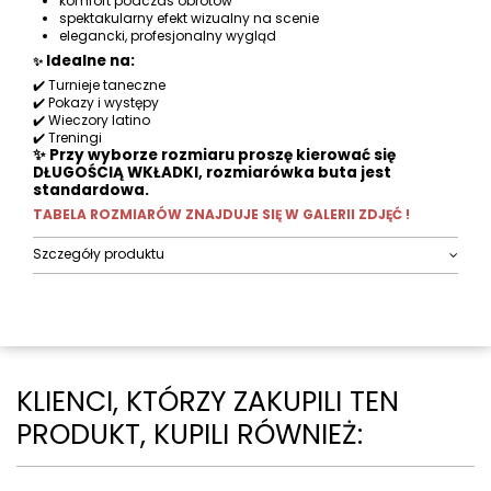
komfort podczas obrotów
spektakularny efekt wizualny na scenie
elegancki, profesjonalny wygląd
Idealne na:
✨
✔️ Turnieje taneczne
✔️ Pokazy i występy
✔️ Wieczory latino
✔️ Treningi
✨ Przy wyborze rozmiaru proszę kierować się
DŁUGOŚCIĄ WKŁADKI, rozmiarówka buta jest
standardowa.
TABELA ROZMIARÓW ZNAJDUJE SIĘ W GALERII ZDJĘĆ !
Szczegóły produktu
KLIENCI, KTÓRZY ZAKUPILI TEN
PRODUKT, KUPILI RÓWNIEŻ: