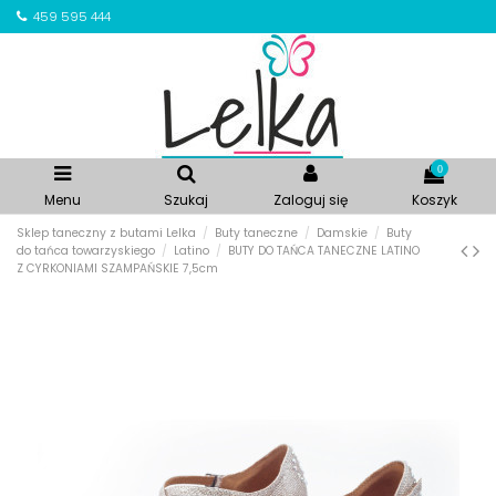
459 595 444
0
Menu
Szukaj
Zaloguj się
Koszyk
Sklep taneczny z butami Lelka
Buty taneczne
Damskie
Buty
do tańca towarzyskiego
Latino
BUTY DO TAŃCA TANECZNE LATINO
Z CYRKONIAMI SZAMPAŃSKIE 7,5cm