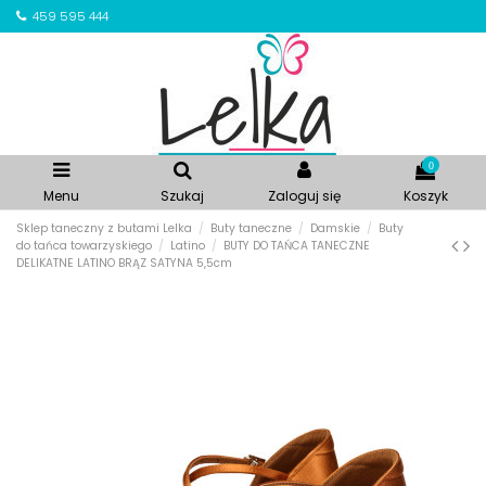
459 595 444
0
Menu
Szukaj
Zaloguj się
Koszyk
Sklep taneczny z butami Lelka
Buty taneczne
Damskie
Buty
do tańca towarzyskiego
Latino
BUTY DO TAŃCA TANECZNE
DELIKATNE LATINO BRĄZ SATYNA 5,5cm