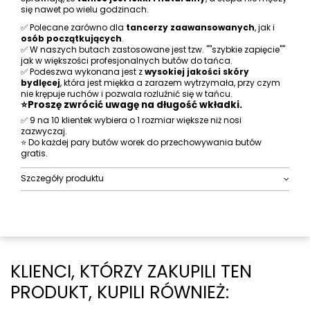
się nawet po wielu godzinach.
✅ Polecane zarówno dla
tancerzy zaawansowanych
, jak i
osób początkujących
.
✅ W naszych butach zastosowane jest tzw. ""szybkie zapięcie""
jak w większości profesjonalnych butów do tańca.
✅ Podeszwa wykonana jest z
wysokiej jakości skóry
bydlęcej
, która jest miękka a zarazem wytrzymała, przy czym
nie krępuje ruchów i pozwala rozluźnić się w tańcu.
⭐Proszę zwrócić uwagę na długość wkładki.
✅ 9 na 10 klientek wybiera o 1 rozmiar większe niż nosi
zazwyczaj.
⭐ Do każdej pary butów worek do przechowywania butów
gratis.
Szczegóły produktu
KLIENCI, KTÓRZY ZAKUPILI TEN
PRODUKT, KUPILI RÓWNIEŻ: