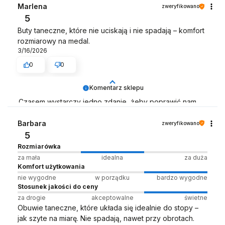
Zespół LELKA 🦋
Marlena
zweryfikowano
5
Buty taneczne, które nie uciskają i nie spadają – komfort
rozmiarowy na medal.
3/16/2026
0
0
Komentarz sklepu
Czasem wystarczy jedno zdanie, żeby poprawić nam
dzień – dziękujemy! ☀️
Barbara
zweryfikowano
Zespół LELKA 🦋
5
Rozmiarówka
za mała
idealna
za duża
Komfort użytkowania
nie wygodne
w porządku
bardzo wygodne
Stosunek jakości do ceny
za drogie
akceptowalne
świetne
Obuwie taneczne, które układa się idealnie do stopy –
jak szyte na miarę. Nie spadają, nawet przy obrotach.