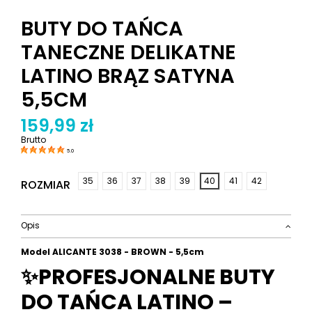
BUTY DO TAŃCA
TANECZNE DELIKATNE
LATINO BRĄZ SATYNA
5,5CM
159,99 zł
Brutto
5.0
35
36
37
38
39
40
41
42
ROZMIAR
Opis
Model ALICANTE
3038 - BROWN - 5,5cm
✨PROFESJONALNE BUTY
DO TAŃCA LATINO –