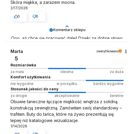
Skóra miękka, a zarazem mocna.
2/17/2026
0
0
Komentarz sklepu
Ooo, aż chce się pracować dalej! Dzięki za dobre słowo
🙌
Marta
zweryfikowano
Zespół LELKA 🦋
5
Rozmiarówka
za mała
idealna
za duża
Komfort użytkowania
nie wygodne
w porządku
bardzo wygodne
Stosunek jakości do ceny
za drogie
akceptowalne
świetne
Obuwie taneczne łączące miękkość wnętrza z solidną
konstrukcją zewnętrzną. Zamówiłam swój standardowy –
trafiłam. Buty do tańca, które na żywo prezentują się
lepiej niż katalogowe wizualizacje.
1/14/2026