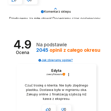
0
0
Komentarz sklepu
Dziękujemy za miłe słowa! Doceniamy czas poświęcony
na podzielenie się z nami Twoim doświadczeniem.
Jesteśmy szczęśliwi, że mamy takich klientów. Z
pozdrowieniami. Zespół LELKA 🦋
4.9
Na podstawie
2045
opinii
z całego okresu
Ocena
Jak zbieramy opinie?
Edyta
zweryfikowano
Czuć troskę o klienta. Nie było zbędnego
plastiku. Dostawa była w mgnieniu oka.
Zakupy online z finalizacją szybszą niż
kawa z ekspresu.
0
0