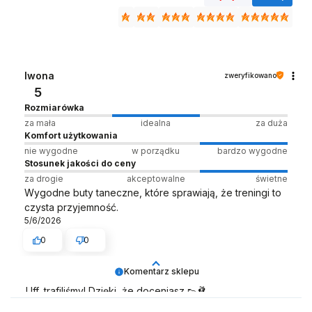
Iwona
zweryfikowano
5
Rozmiarówka
za mała
idealna
za duża
Komfort użytkowania
nie wygodne
w porządku
bardzo wygodne
Stosunek jakości do ceny
za drogie
akceptowalne
świetne
Wygodne buty taneczne, które sprawiają, że treningi to
czysta przyjemność.
5/6/2026
0
0
Komentarz sklepu
Uff, trafiliśmy! Dzięki, że doceniasz 👟🩰