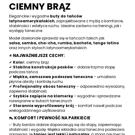
CIEMNY BRĄZ
Eleganckie i wygodne
buty do tańców
latynoamerykańskich
, zaprojektowane z myślą o komforcie,
stabilności i estetyce ruchu. Idealne zarówno na treningi, jak i
występy taneczne.
Model doskonale sprawdzi się w tańcach takich jak:
salsa, samba, cha-cha, rumba, bachata, tango latino
oraz innych stylach latynoamerykańskich.
⭐ NAJWAŻNIEJSZE CECHY:
✔
Kolor:
ciemny brąz
✔
Stabilna konstrukcja pasków
– dobrze trzyma stopę
podczas tańca
✔
Miękka, zamszowa podeszwa taneczna
– umożliwia
płynne obroty i kontrolę ruchu
✔
Profesjonalny obcas taneczny
– odpowiednio wyważony,
zapewnia stabilność
✔
Szybkie zapięcie na klamerkę
– wygodne i sprawdzone
rozwiązanie w butach tanecznych
✔
Starannie wyprofilowany krój
– komfort nawet podczas
wielogodzinnego użytkowania
👠 KOMFORT I PEWNOŚĆ NA PARKIECIE
✅ Buty bardzo dobrze dopasowują się do stopy, zapewniając
stabilność i wygodę. Miękka wkładka oraz taneczna podeszwa
sprawiają, że
taniec jest lekki i naturalny
, a stopa nie męczy