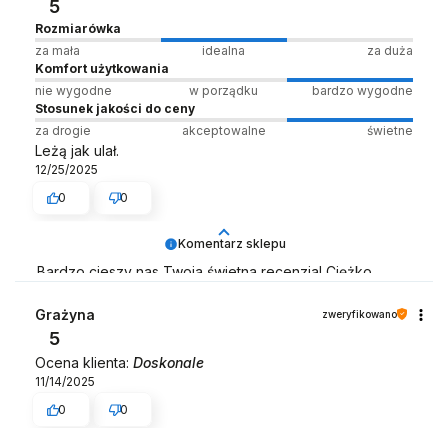
5
Rozmiarówka
za mała
idealna
za duża
Komfort użytkowania
nie wygodne
w porządku
bardzo wygodne
Stosunek jakości do ceny
za drogie
akceptowalne
świetne
Leżą jak ulał.
12/25/2025
0
0
Komentarz sklepu
Bardzo cieszy nas Twoja świetna recenzja! Ciężko
pracujemy, aby sprostać wymaganiom klientów takich
jak Ty i jesteśmy zadowoleni, że nam się udało. Mamy
Grażyna
zweryfikowano
nadzieję, że do nas wrócisz :) Zespół LELKA 🦋
5
Ocena klienta:
Doskonale
11/14/2025
0
0