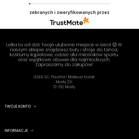
Dziękujemy za tak pozytywną opinię - to czysta
przyjemność obsługiwać takich klientów!
zebranych i zweryfikowanych przez
Doceniamy czas i wysiłek włożony w podzielenie
się z nami Twoimi doświadczeniami. Do
zobaczenia! Zespół LELKA 🦋
Lelka to od dziś Twoje ulubione miejsce w sieci! 🙂 W
naszym sklepie znajdziesz buty i stroje do tańca,
kostiumy kąpielowe, odzież dla miłośników sportu
oraz wyjątkowe obuwie dla najmłodszych.
Zapraszamy do zakupów!
LELKA S.C. Paulina i Mateusz Kozak
Mosty 22i
72-132 Mosty
TWOJE KONTO
INFORMACJE