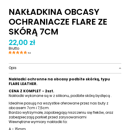
NAKŁADKINA OBCASY
OCHRANIACZE FLARE ZE
SKÓRĄ 7CM
22,00 zł
Brutto
5.0
Opis
Nakładki ochronne na obcasy podbite skórką, typu
FLARE LEATHER.
CENA Z KOMPLET - 2szt.
Nakładki wykonane są w z silikonu, podbite skórą bydlęcą .
Idealnie pasują na wszystkie oferowane przez nas buty z
obcasem 7cm i 7,5cm.
Bardzo wytrzymałe, zapobiegają niszczeniu się fleków, oraz
zabezpieczają parkiet przed zarysowaniami
Wewnętrzne wymiary nakładki to:
A - 15mm