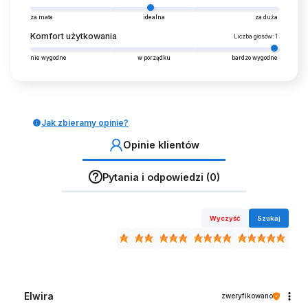
za mała
idealna
za duża
Komfort użytkowania
Liczba głosów: 1
nie wygodne
w porządku
bardzo wygodne
Jak zbieramy opinie?
Opinie klientów
Pytania i odpowiedzi (0)
Wyczyść
Szukaj
Elwira
zweryfikowano