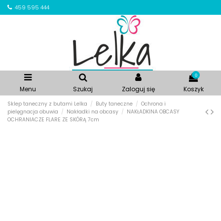
459 595 444
0
Menu
Szukaj
Zaloguj się
Koszyk
Sklep taneczny z butami Lelka
Buty taneczne
Ochrona i
pielęgnacja obuwia
Nakładki na obcasy
NAKŁADKINA OBCASY
OCHRANIACZE FLARE ZE SKÓRĄ 7cm