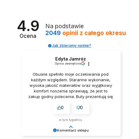
4.9
Na podstawie
2049
opinii
z całego okresu
Ocena
Jak zbieramy opinie?
Edyta Jamróz
Opinia zewnętrzna
Obuwie spełniło moje oczekiwania pod
każdym względem. Staranne wykonanie,
wysoka jakość materiałów oraz wyjątkowy
komfort noszenia sprawiają, że jest to
zakup godny polecenia. Buty prezentują się
niezwykle elegancko, Z pełnym
0
0
przekonaniem polecam ten produkt.
w tym tygodniu
Komentarz sklepu