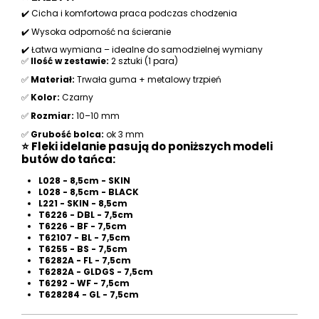
✔️ Cicha i komfortowa praca podczas chodzenia
✔️ Wysoka odporność na ścieranie
✔️ Łatwa wymiana – idealne do samodzielnej wymiany
✅
Ilość w zestawie:
2 sztuki (1 para)
✅
Materiał:
Trwała guma + metalowy trzpień
✅
Kolor:
Czarny
✅
Rozmiar:
10–10 mm
✅
Grubość bolca:
ok 3 mm
⭐ Fleki idelanie pasują do poniższych modeli
butów do tańca:
L028 - 8,5cm - SKIN
L028 - 8,5cm - BLACK
L221 - SKIN - 8,5cm
T6226 - DBL - 7,5cm
T6226 - BF - 7,5cm
T62107 - BL - 7,5cm
T6255 - BS - 7,5cm
T6282A - FL - 7,5cm
T6282A - GLDGS - 7,5cm
T6292 - WF - 7,5cm
T628284 - GL - 7,5cm