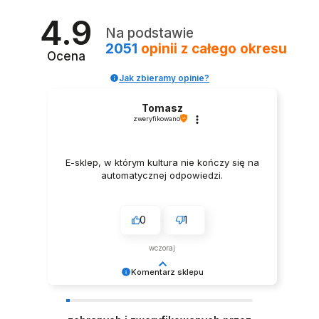
4.9
Na podstawie
2051
opinii
z całego okresu
Ocena
Jak zbieramy opinie?
Tomasz
zweryfikowano
E-sklep, w którym kultura nie kończy się na
automatycznej odpowiedzi.
0
1
wczoraj
Komentarz sklepu
Dziękujemy za miłe słowa! Doceniamy czas
poświęcony na podzielenie się z nami Twoim