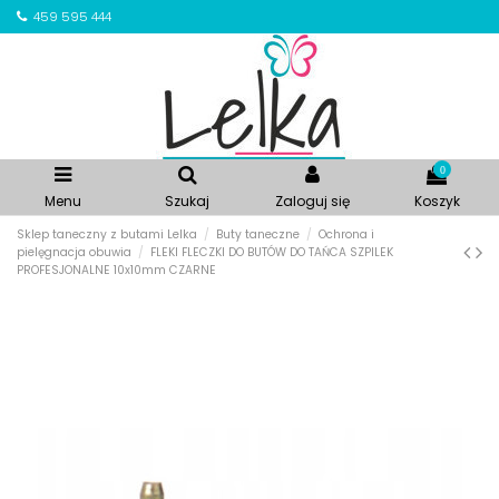
459 595 444
0
Menu
Szukaj
Zaloguj się
Koszyk
Sklep taneczny z butami Lelka
Buty taneczne
Ochrona i
pielęgnacja obuwia
FLEKI FLECZKI DO BUTÓW DO TAŃCA SZPILEK
PROFESJONALNE 10x10mm CZARNE