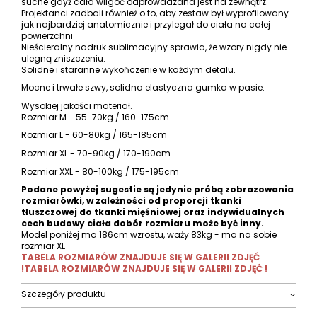
suche gdyż cała wilgoć odprowadzana jest na zewnątrz.
Projektanci zadbali również o to, aby zestaw był wyprofilowany
jak najbardziej anatomicznie i przylegał do ciała na całej
powierzchni
Nieścieralny nadruk sublimacyjny sprawia, że wzory nigdy nie
ulegną zniszczeniu.
Solidne i staranne wykończenie w każdym detalu.
Mocne i trwałe szwy, solidna elastyczna gumka w pasie.
Wysokiej jakości materiał.
Rozmiar M - 55-70kg / 160-175cm
Rozmiar L - 60-80kg / 165-185cm
Rozmiar XL - 70-90kg / 170-190cm
Rozmiar XXL - 80-100kg / 175-195cm
Podane powyżej sugestie są jedynie próbą zobrazowania
rozmiarówki, w zależności od proporcji tkanki
tłuszczowej do tkanki mięśniowej oraz indywidualnych
cech budowy ciała dobór rozmiaru może być inny.
Model poniżej ma 186cm wzrostu, waży 83kg - ma na sobie
rozmiar XL
TABELA ROZMIARÓW ZNAJDUJE SIĘ W GALERII ZDJĘĆ
!
TABELA ROZMIARÓW ZNAJDUJE SIĘ W GALERII ZDJĘĆ !
Szczegóły produktu