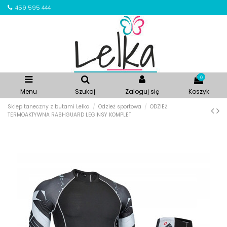
459 595 444
0
Menu
Szukaj
Zaloguj się
Koszyk
Sklep taneczny z butami Lelka
Odzież sportowa
ODZIEŻ
TERMOAKTYWNA RASHGUARD LEGINSY KOMPLET