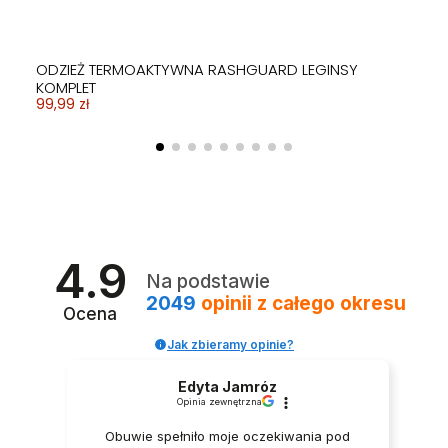
ODZIEŻ TERMOAKTYWNA RASHGUARD LEGINSY
KOMPLET
99,99 zł
4.9
Na podstawie
2049
opinii
z całego okresu
Ocena
Jak zbieramy opinie?
Edyta Jamróz
Opinia zewnętrzna
Obuwie spełniło moje oczekiwania pod
Dostępny produkt z innymi opcjami
Dostępny produkt z innymi opcjami
Obecnie brak na stanie