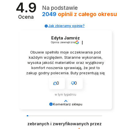
4.9
Na podstawie
2049
opinii
z całego okresu
Ocena
Jak zbieramy opinie?
Edyta Jamróz
Opinia zewnętrzna
Obuwie spełniło moje oczekiwania pod
każdym względem. Staranne wykonanie,
PIŻAMA DLA DZIECI JEDNOROŻEC UNICORN ONESIE
wysoka jakość materiałów oraz wyjątkowy
79,99 zł
komfort noszenia sprawiają, że jest to
zakup godny polecenia. Buty prezentują się
niezwykle elegancko, Z pełnym
0
0
przekonaniem polecam ten produkt.
w tym tygodniu
Komentarz sklepu
Dziękujemy za tak pozytywną opinię - to czysta
przyjemność obsługiwać takich klientów!
zebranych i zweryfikowanych przez
Doceniamy czas i wysiłek włożony w podzielenie