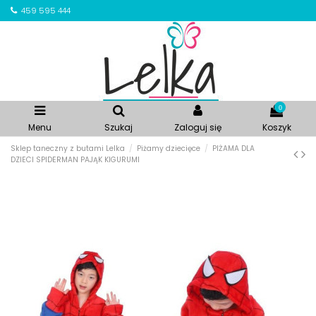
459 595 444
0
Menu
Szukaj
Zaloguj się
Koszyk
Sklep taneczny z butami Lelka
Piżamy dziecięce
PIŻAMA DLA
DZIECI SPIDERMAN PAJĄK KIGURUMI