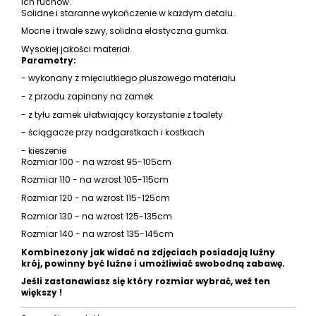
ich ruchów.
Solidne i staranne wykończenie w każdym detalu.
Mocne i trwałe szwy, solidna elastyczna gumka.
Wysokiej jakości materiał.
Parametry:
- wykonany z mięciutkiego pluszowego materiału
- z przodu zapinany na zamek
- z tyłu zamek ułatwiający korzystanie z toalety
- ściągacze przy nadgarstkach i kostkach
- kieszenie
Rozmiar 100 - na wzrost 95-105cm
Rozmiar 110 - na wzrost 105-115cm
Rozmiar 120 - na wzrost 115-125cm
Rozmiar 130 - na wzrost 125-135cm
Rozmiar 140 - na wzrost 135-145cm
Kombinezony jak widać na zdjęciach posiadają luźny
krój, powinny być luźne i umożliwiać swobodną zabawę.
Jeśli zastanawiasz się który rozmiar wybrać, weź ten
większy !