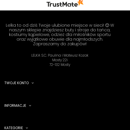
się z nami Twoimi doświadczeniami. Do
zobaczenia! Zespół LELKA 🦋
Lelka to od dziś Twoje ulubione miejsce w sieci! 🙂 W
naszym sklepie znajdziesz buty i stroje do tańca,
kostiumy kąpielowe, odzież dla miłośników sportu
oraz wyjątkowe obuwie dla najmłodszych.
Zapraszamy do zakupów!
LELKA S.C. Paulina i Mateusz Kozak
Mosty 22i
72-132 Mosty
TWOJE KONTO
INFORMACJE
KATEGORIE