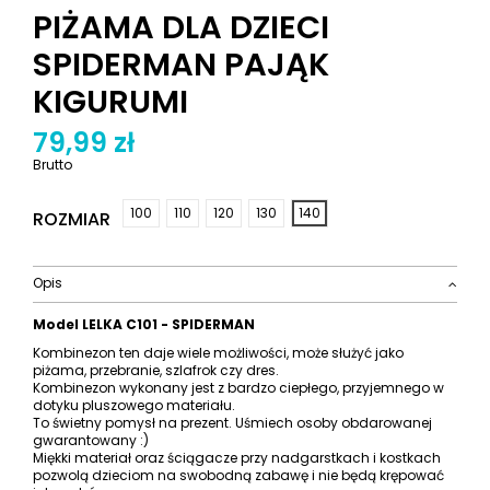
PIŻAMA DLA DZIECI
SPIDERMAN PAJĄK
KIGURUMI
79,99 zł
Brutto
100
110
120
130
140
ROZMIAR
Opis
Model LELKA C101 - SPIDERMAN
Kombinezon ten daje wiele możliwości, może służyć jako
piżama, przebranie, szlafrok czy dres.
Kombinezon wykonany jest z bardzo ciepłego, przyjemnego w
dotyku pluszowego materiału.
To świetny pomysł na prezent. Uśmiech osoby obdarowanej
gwarantowany :)
Miękki materiał oraz ściągacze przy nadgarstkach i kostkach
pozwolą dzieciom na swobodną zabawę i nie będą krępować