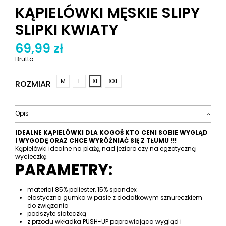
KĄPIELÓWKI MĘSKIE SLIPY
SLIPKI KWIATY
69,99 zł
Brutto
M
L
XL
XXL
ROZMIAR
Opis
IDEALNE KĄPIELÓWKI DLA KOGOŚ KTO CENI SOBIE WYGLĄD
I WYGODĘ ORAZ CHCE WYRÓŻNIAĆ SIĘ Z TŁUMU !!!
Kąpielówki idealne na plażę, nad jezioro czy na egzotyczną
wycieczkę.
PARAMETRY:
materiał 85% poliester, 15% spandex
elastyczna gumka w pasie z dodatkowym sznureczkiem
do związania
podszyte siateczką
z przodu wkładka PUSH-UP poprawiająca wygląd i