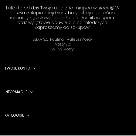
Lelka to od dziś Twoje ulubione miejsce w sieci! 🙂 W
naszym sklepie znajdziesz buty i stroje do tańca,
kostiumy kąpielowe, odzież dla miłośników sportu
oraz wyjątkowe obuwie dla najmłodszych.
Zapraszamy do zakupów!
LELKA S.C. Paulina i Mateusz Kozak
Mosty 22i
72-132 Mosty
TWOJE KONTO
INFORMACJE
KATEGORIE