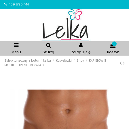
459 595 444
0
Menu
Szukaj
Zaloguj się
Koszyk
Sklep taneczny z butami Lelka
Kąpielówki
Slipy
KĄPIELÓWKI
MĘSKIE SLIPY SLIPKI KWIATY