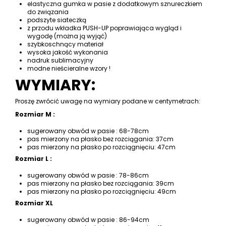
elastyczna gumka w pasie z dodatkowym sznureczkiem
do związania
podszyte siateczką
z przodu wkładka PUSH-UP poprawiająca wygląd i
wygodę (można ją wyjąć)
szybkoschnący materiał
wysoka jakość wykonania
nadruk sublimacyjny
modne nieścieralne wzory !
WYMIARY:
Proszę zwrócić uwagę na wymiary podane w centymetrach:
Rozmiar M :
sugerowany obwód w pasie : 68-78cm
pas mierzony na płasko bez rozciągania: 37cm
pas mierzony na płasko po rozciągnięciu: 47cm
Rozmiar L :
sugerowany obwód w pasie : 78-86cm
pas mierzony na płasko bez rozciągania: 39cm
pas mierzony na płasko po rozciągnięciu: 49cm
Rozmiar XL
sugerowany obwód w pasie : 86-94cm