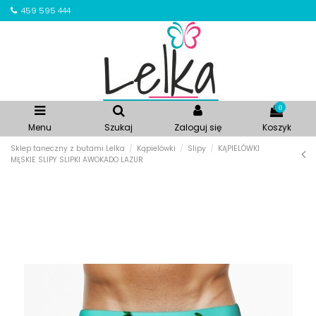
459 595 444
0
Menu
Szukaj
Zaloguj się
Koszyk
Sklep taneczny z butami Lelka
Kąpielówki
Slipy
KĄPIELÓWKI
MĘSKIE SLIPY SLIPKI AWOKADO LAZUR