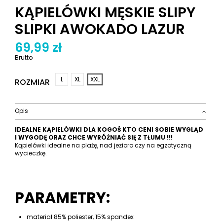
KĄPIELÓWKI MĘSKIE SLIPY
SLIPKI AWOKADO LAZUR
69,99 zł
Brutto
L
XL
XXL
ROZMIAR
Opis
IDEALNE KĄPIELÓWKI DLA KOGOŚ KTO CENI SOBIE WYGLĄD
I WYGODĘ ORAZ CHCE WYRÓŻNIAĆ SIĘ Z TŁUMU !!!
Kąpielówki idealne na plażę, nad jezioro czy na egzotyczną
wycieczkę.
PARAMETRY:
materiał 85% poliester, 15% spandex