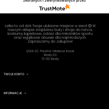
zebranych i zweryfikowanych przez
Doceniamy czas i wysiłek włożony w podzielenie
się z nami Twoimi doświadczeniami. Do
zobaczenia! Zespół LELKA 🦋
Lelka to od dziś Twoje ulubione miejsce w sieci! 🙂 W
naszym sklepie znajdziesz buty i stroje do tańca,
kostiumy kąpielowe, odzież dla miłośników sportu
oraz wyjątkowe obuwie dla najmłodszych.
Zapraszamy do zakupów!
LELKA S.C. Paulina i Mateusz Kozak
Mosty 22i
72-132 Mosty
TWOJE KONTO
INFORMACJE