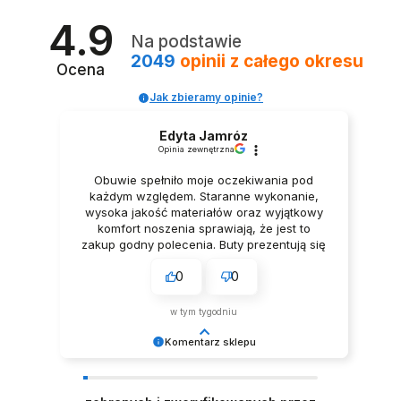
4.9
Na podstawie
2049
opinii
z całego okresu
Ocena
Jak zbieramy opinie?
Edyta Jamróz
Opinia zewnętrzna
Obuwie spełniło moje oczekiwania pod
każdym względem. Staranne wykonanie,
KĄPIELÓWKI MĘSKIE SLIPY SLIPKI PAPRYCZKI HOT
KĄPIELÓWKI MĘSKIE SLIPY SLIPKI PLAŻA FLAMINGI
KĄPIELÓWKI MĘSKIE SLIPY SLIPKI ŻÓŁTE SKORPIONY
KĄPIELÓWKI MĘSKIE SLIPY SLIPKI ARBUZY EXOTIC
KĄPIELÓWKI MĘSKIE SLIPY SLIPKI PALMA KOKOSOWA
MĘSKIE KĄPIELÓWKI SLIPY SLIPKI PASY GREEN BLUE
KĄPIELÓWKI MĘSKIE SLIPY SLIPKI DŻUNGLA JUNGLE
KĄPIELÓWKI MĘSKIE SLIPY SLIPKI KWIATY
wysoka jakość materiałów oraz wyjątkowy
69,99 zł
69,99 zł
69,99 zł
69,99 zł
69,99 zł
20,00 zł
69,99 zł
69,99 zł
komfort noszenia sprawiają, że jest to
40,00 zł
zakup godny polecenia. Buty prezentują się
niezwykle elegancko, Z pełnym
0
0
przekonaniem polecam ten produkt.
w tym tygodniu
Komentarz sklepu
Dziękujemy za tak pozytywną opinię - to czysta
przyjemność obsługiwać takich klientów!