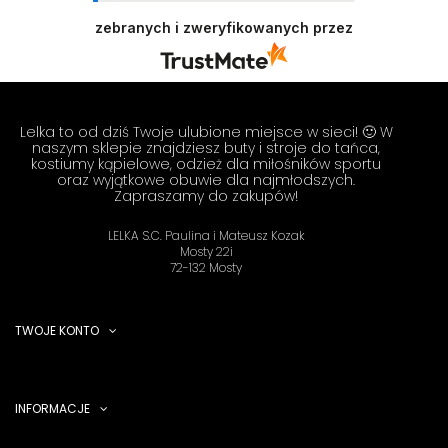
przyjemność obsługiwać takich klientów!
zebranych i zweryfikowanych przez
Doceniamy czas i wysiłek włożony w podzielenie
się z nami Twoimi doświadczeniami. Do
zobaczenia! Zespół LELKA 🦋
Lelka to od dziś Twoje ulubione miejsce w sieci! 🙂 W
naszym sklepie znajdziesz buty i stroje do tańca,
kostiumy kąpielowe, odzież dla miłośników sportu
oraz wyjątkowe obuwie dla najmłodszych.
Zapraszamy do zakupów!
LELKA S.C. Paulina i Mateusz Kozak
Mosty 22i
72-132 Mosty
TWOJE KONTO
INFORMACJE