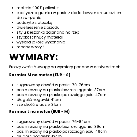
materiał 100% poliester
elastyczna gumka w pasie z dodatkowym sznureczkiem
do związania
podszyte siateczką
dwie kieszenie z przodu
z tyłu kieszonka zapinana na rzep
szybkoschnący materiał
wysoka jakość wykonania
modne wzory !
WYMIARY:
Proszę zwrócić uwagę na wymiary podane w centymetrach:
Rozmiar M na metce (EUR - S)
sugerowany obwód w pasie : 70-76cm
pas mierzony na płasko bez rozciągania: 37cm
pas mierzony na płasko po rozciągnięciu: 47cm
długość nogawki: 41cm
szerokość w udzie: 31cm
Rozmiar L na metce (EUR - M)
sugerowany obwód w pasie : 76-84cm
pas mierzony na płasko bez rozciągania: 39cm
pas mierzony na płasko po rozciągnięciu: 49cm
długość nogawki: 42cm