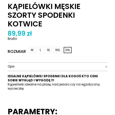
KĄPIELÓWKI MĘSKIE
SZORTY SPODENKI
KOTWICE
89,99 zł
Brutto
M
L
XL
XXL
3XL
ROZMIAR
Opis
IDEALNE KĄPIELÓWKI SPODENKI DLA KOGOŚ KTO CENI
SOBIE WYGLĄD I WYGODĘ !!!
Kąpielówki idealne na plażę, nad jezioro czy na egzotyczną
wycieczkę.
PARAMETRY: