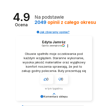
4.9
Na podstawie
2049
opinii
z całego okresu
Ocena
Jak zbieramy opinie?
Edyta Jamróz
Opinia zewnętrzna
Obuwie spełniło moje oczekiwania pod
każdym względem. Staranne wykonanie,
KĄPIELÓWKI SZORTY KĄPIELOWE BOKSERKI BŁĘKITNE
wysoka jakość materiałów oraz wyjątkowy
79,99 zł
komfort noszenia sprawiają, że jest to
zakup godny polecenia. Buty prezentują się
niezwykle elegancko, Z pełnym
0
0
przekonaniem polecam ten produkt.
w tym tygodniu
Komentarz sklepu
Dziękujemy za tak pozytywną opinię - to czysta