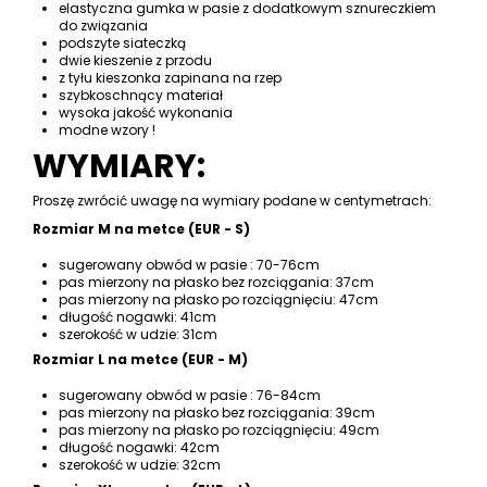
elastyczna gumka w pasie z dodatkowym sznureczkiem
do związania
podszyte siateczką
dwie kieszenie z przodu
z tyłu kieszonka zapinana na rzep
szybkoschnący materiał
wysoka jakość wykonania
modne wzory !
WYMIARY:
Proszę zwrócić uwagę na wymiary podane w centymetrach:
Rozmiar M na metce (EUR - S)
sugerowany obwód w pasie : 70-76cm
pas mierzony na płasko bez rozciągania: 37cm
pas mierzony na płasko po rozciągnięciu: 47cm
długość nogawki: 41cm
szerokość w udzie: 31cm
Rozmiar L na metce (EUR - M)
sugerowany obwód w pasie : 76-84cm
pas mierzony na płasko bez rozciągania: 39cm
pas mierzony na płasko po rozciągnięciu: 49cm
długość nogawki: 42cm
szerokość w udzie: 32cm