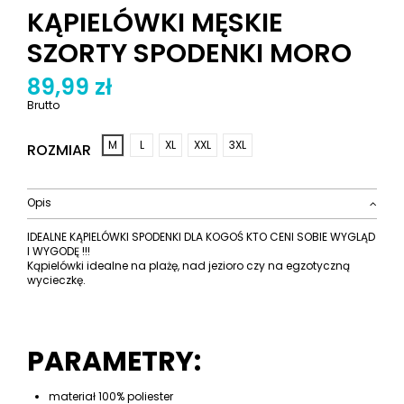
KĄPIELÓWKI MĘSKIE
SZORTY SPODENKI MORO
89,99 zł
Brutto
M
L
XL
XXL
3XL
ROZMIAR
Opis
IDEALNE KĄPIELÓWKI SPODENKI DLA KOGOŚ KTO CENI SOBIE WYGLĄD
I WYGODĘ !!!
Kąpielówki idealne na plażę, nad jezioro czy na egzotyczną
wycieczkę.
PARAMETRY:
materiał 100% poliester