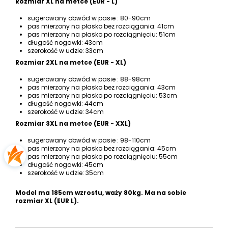
Rozmiar XL na metce (EUR - L)
sugerowany obwód w pasie : 80-90cm
pas mierzony na płasko bez rozciągania: 41cm
pas mierzony na płasko po rozciągnięciu: 51cm
długość nogawki: 43cm
szerokość w udzie: 33cm
Rozmiar 2XL na metce (EUR - XL)
sugerowany obwód w pasie : 88-98cm
pas mierzony na płasko bez rozciągania: 43cm
pas mierzony na płasko po rozciągnięciu: 53cm
długość nogawki: 44cm
szerokość w udzie: 34cm
Rozmiar 3XL na metce (EUR - XXL)
sugerowany obwód w pasie : 98-110cm
pas mierzony na płasko bez rozciągania: 45cm
pas mierzony na płasko po rozciągnięciu: 55cm
długość nogawki: 45cm
szerokość w udzie: 35cm
Model ma 185cm wzrostu, waży 80kg. Ma na sobie
rozmiar XL (EUR L).