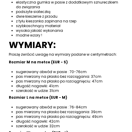
elastyczna gumka w pasie z dodatkowym sznureczkiem
do związania
podszyte siateczką
dwie kieszenie z przodu
z tyłu kieszonka zapinana na rzep
szybkoschnący materiał
wysoka jakość wykonania
modne wzory !
WYMIARY:
Proszę zwrócić uwagę na wymiary podane w centymetrach:
Rozmiar M na metce (EUR - S)
sugerowany obwód w pasie : 70-76cm
pas mierzony na płasko bez rozciągania: 37cm
pas mierzony na płasko po rozciągnięciu: 47cm
długość nogawki: 41cm
szerokość w udzie: 31cm
Rozmiar L na metce (EUR - M)
sugerowany obwód w pasie : 76-84cm
pas mierzony na płasko bez rozciągania: 39cm
pas mierzony na płasko po rozciągnięciu: 49cm
długość nogawki: 42cm
szerokość w udzie: 32cm