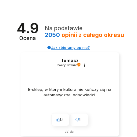
4.9
Na podstawie
2050
opinii
z całego okresu
Ocena
Jak zbieramy opinie?
Tomasz
zweryfikowano
BIKINI STRÓJ KĄPIELOWY WYSOKI PUSH UP RETRO
KĄPIELÓWKI MĘSKIE SZORTY SPODENKI MINI ANANASY
BIKINI STRÓJ KĄPIELOWY SPÓDNICZKA RUDY
KĄPIELÓWKI MĘSKIE SZORTY SPODENKI CZERWONE
BIKINI STRÓJ KĄPIELOWY WYSOKI STAN PUSH UP
E-sklep, w którym kultura nie kończy się na
69,99 zł
89,99 zł
89,99 zł
89,99 zł
79,99 zł
automatycznej odpowiedzi.
0
1
dzisiaj