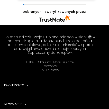
zebranych i zweryfikowanych przez
Lelka to od dziś Twoje ulubione miejsce w sieci! 🙂 W
naszym sklepie znajdziesz buty i stroje do tańca,
kostiumy kąpielowe, odzież dla miłośników sportu
oraz wyjątkowe obuwie dla najmłodszych.
Zapraszamy do zakupów!
LELKA S.C. Paulina i Mateusz Kozak
Mosty 22i
72-132 Mosty
TWOJE KONTO
INFORMACJE