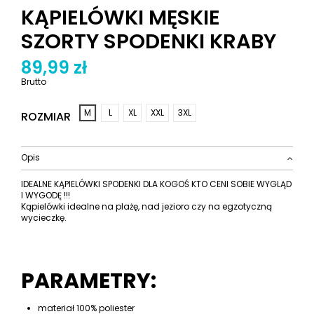
KĄPIELÓWKI MĘSKIE
SZORTY SPODENKI KRABY
89,99 zł
Brutto
M
L
XL
XXL
3XL
ROZMIAR
Opis
IDEALNE KĄPIELÓWKI SPODENKI DLA KOGOŚ KTO CENI SOBIE WYGLĄD
I WYGODĘ !!!
Kąpielówki idealne na plażę, nad jezioro czy na egzotyczną
wycieczkę.
PARAMETRY:
materiał 100% poliester