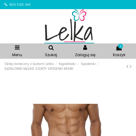
459 595 444
0
Menu
Szukaj
Zaloguj się
Koszyk
Sklep taneczny z butami Lelka
Kąpielówki
Spodenki
KĄPIELÓWKI MĘSKIE SZORTY SPODENKI KRABY