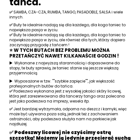
tańca.
✅
SAMBA, CZA-CZA, RUMBA, TANGO, PASADOBLE, SALSA i wiele
innych.
✅
Buty te idealnie nadają się dla każdego, dla kogo taniec to
największa pasja w życiu.
✅
Buty te idealnie nadają się dla każdego, dla kogo taniec to
największa pasja w życiu, ale również dla tych, którzy dopiero
zaczynają przygodę z tańcem !
⭐ W TYCH BUTACH BEZ PROBLEMU MOŻNA
PRZETAŃCZYĆ NAWET KILKANAŚCIE GODZIN !
▶️
Wykonane z najwyższą starannością i dopasowane do
stopy, te buty sprawią, że taniec stanie się jeszcze większą
przyjemnością.
▶️
Wyposażone w tzw. ""szybkie zapięcie"", jak większość
profesjonalnych butów do tańca.
✅
Podeszwa wykonana jest z wysokiej jakości skóry licowej,
która jest zarezerwowana dla tancerzy tango oraz polecana
jest jako podeszwa na imprezy, wesela itp.
✅
Jest bardziej wytrzymała, odporna na deszcz i kamyki, więc
może być używana poza salą, jednak też z zachowaniem
ostrożności, aby podeszwa służyła nam na parkiecie jak
najdłużej.
✅ Podeszwy licowej nie czyścimy ostrą
szczotką! Możemy ją jedynie przecierać suchą