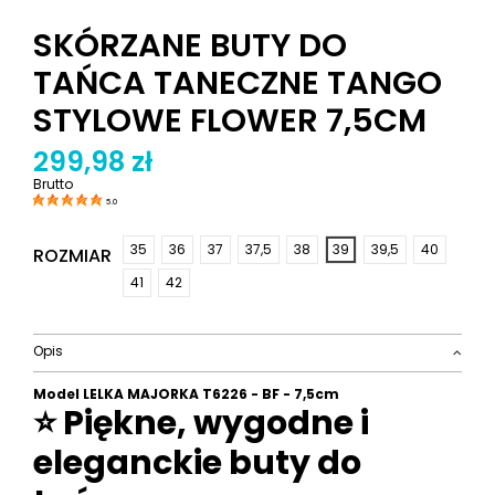
SKÓRZANE BUTY DO
TAŃCA TANECZNE TANGO
STYLOWE FLOWER 7,5CM
299,98 zł
Brutto
5.0
35
36
37
37,5
38
39
39,5
40
ROZMIAR
41
42
Opis
Model LELKA MAJORKA T6226 - BF - 7,5cm
⭐ Piękne, wygodne i
eleganckie buty do