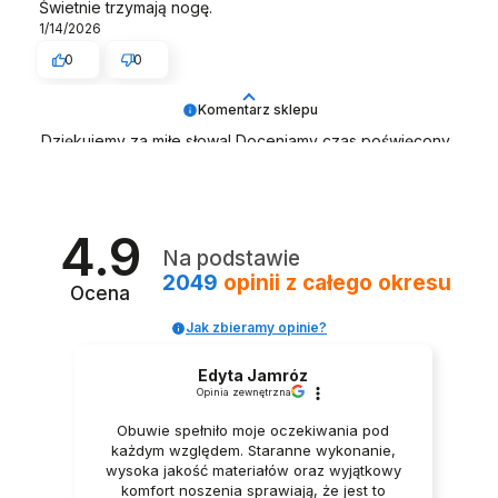
Świetnie trzymają nogę.
1/14/2026
0
0
Komentarz sklepu
Dziękujemy za miłe słowa! Doceniamy czas poświęcony
na podzielenie się z nami Twoim doświadczeniem.
Jesteśmy szczęśliwi, że mamy takich klientów. Z
pozdrowieniami. Zespół LELKA 🦋
4.9
Na podstawie
2049
opinii
z całego okresu
Ocena
Jak zbieramy opinie?
Edyta Jamróz
Opinia zewnętrzna
Obuwie spełniło moje oczekiwania pod
każdym względem. Staranne wykonanie,
wysoka jakość materiałów oraz wyjątkowy
komfort noszenia sprawiają, że jest to