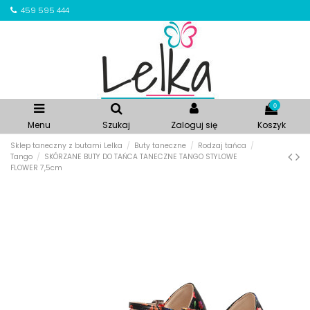
459 595 444
0
Menu
Szukaj
Zaloguj się
Koszyk
Sklep taneczny z butami Lelka
Buty taneczne
Rodzaj tańca
Tango
SKÓRZANE BUTY DO TAŃCA TANECZNE TANGO STYLOWE
FLOWER 7,5cm