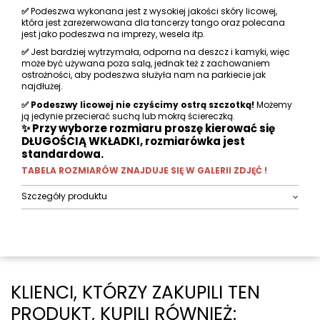
✅
Podeszwa wykonana jest z wysokiej jakości skóry licowej,
która jest zarezerwowana dla tancerzy tango oraz polecana
jest jako podeszwa na imprezy, wesela itp.
✅
Jest bardziej wytrzymała, odporna na deszcz i kamyki, więc
może być używana poza salą, jednak też z zachowaniem
ostrożności, aby podeszwa służyła nam na parkiecie jak
najdłużej.
✅ Podeszwy licowej nie czyścimy ostrą szczotką!
Możemy
ją jedynie przecierać suchą lub mokrą ściereczką.
✨ Przy wyborze rozmiaru proszę kierować się
DŁUGOŚCIĄ WKŁADKI, rozmiarówka jest
standardowa.
TABELA ROZMIARÓW ZNAJDUJE SIĘ W GALERII ZDJĘĆ !
Szczegóły produktu
KLIENCI, KTÓRZY ZAKUPILI TEN
PRODUKT, KUPILI RÓWNIEŻ: