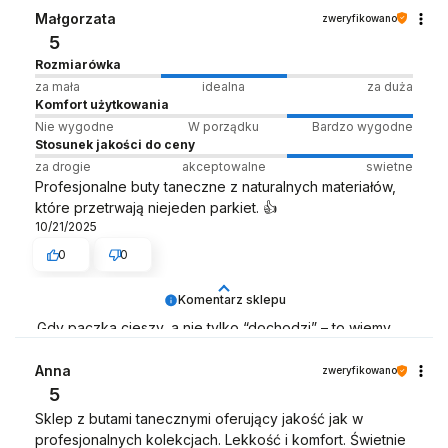
Zespół LELKA 🦋
Małgorzata
zweryfikowano
5
Rozmiarówka
za mała
idealna
za duża
Komfort użytkowania
Nie wygodne
W porządku
Bardzo wygodne
Stosunek jakości do ceny
za drogie
akceptowalne
swietne
Profesjonalne buty taneczne z naturalnych materiałów,
które przetrwają niejeden parkiet. 👍️
10/21/2025
0
0
Komentarz sklepu
Gdy paczka cieszy, a nie tylko “dochodzi” – to wiemy,
że robimy to dobrze 📦💃
Anna
zweryfikowano
Zespół LELKA 🦋
5
Sklep z butami tanecznymi oferujący jakość jak w
profesjonalnych kolekcjach. Lekkość i komfort. Świetnie