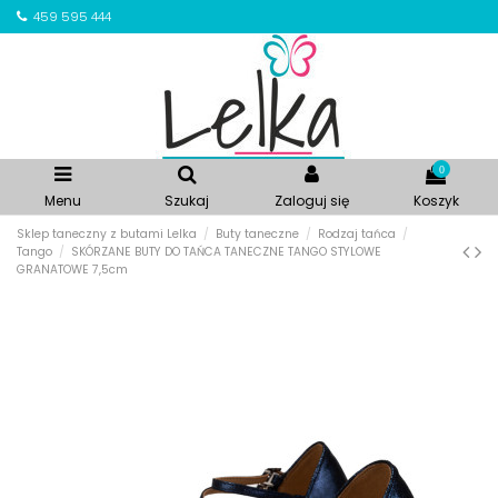
459 595 444
0
Menu
Szukaj
Zaloguj się
Koszyk
Sklep taneczny z butami Lelka
Buty taneczne
Rodzaj tańca
Tango
SKÓRZANE BUTY DO TAŃCA TANECZNE TANGO STYLOWE
GRANATOWE 7,5cm