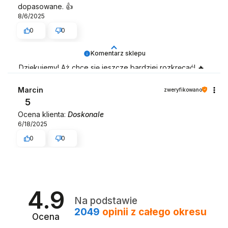
dopasowane. 👍️
8/6/2025
0
0
Komentarz sklepu
Dziękujemy! Aż chce się jeszcze bardziej rozkręcać! 🔥
Zespół LELKA 🦋
Marcin
zweryfikowano
5
Ocena klienta:
Doskonale
6/18/2025
0
0
4.9
Na podstawie
2049
opinii
z całego okresu
Ocena