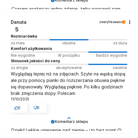
Komentarz sklepu
Czasem wystarczy jedno zdanie, żeby poprawić nam
dzień – dziękujemy! ☀️
Danuta
zweryfikowano
Zespół LELKA 🦋
5
Rozmiarówka
za mała
idealna
za duża
Komfort użytkowania
Nie wygodne
W porządku
Bardzo wygodne
Stosunek jakości do ceny
za drogie
akceptowalne
swietne
Wyglądają lepiej niż na zdjęciach. Szyte na wąską stopę
ale przy pomocy pianki do rozszerzania obuwia pięknie
się dopasowały. Wyglądają pięknie. Po kilku godzinach
brak zmęczenia stopy. Polecam.
11/10/2025
0
0
Komentarz sklepu
Dzięki! Lekkie uniesienie nad ziemię – i to bez point 😉