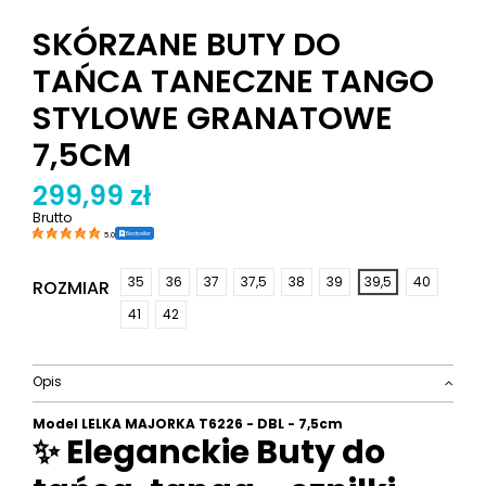
SKÓRZANE BUTY DO
TAŃCA TANECZNE TANGO
STYLOWE GRANATOWE
7,5CM
299,99 zł
Brutto
Bestseller
5.0
35
36
37
37,5
38
39
39,5
40
ROZMIAR
41
42
Opis
Model LELKA MAJORKA T6226 - DBL - 7,5cm
✨ Eleganckie Buty do