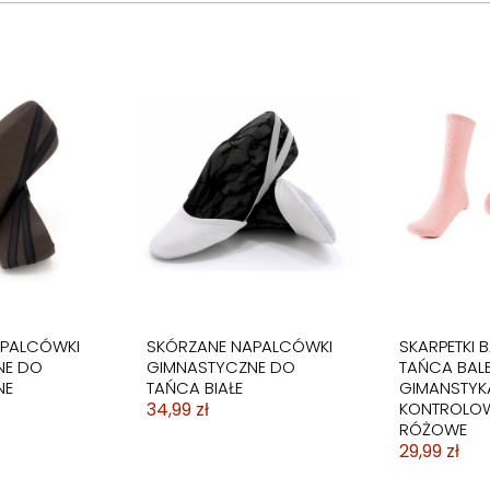
TY Z
BALETKI DO TAŃCA
LKI NA
TRADYCYJNE BALET
Ń
RYTMIKA RÓŻOWE
34,99 zł
APALCÓWKI
SKÓRZANE NAPALCÓWKI
SKARPETKI B
NE DO
GIMNASTYCZNE DO
TAŃCA BAL
NE
TAŃCA BIAŁE
GIMANSTYK
34,99 zł
KONTROLOW
RÓŻOWE
29,99 zł