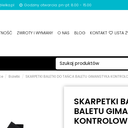
lelka.pl
Godziny otwarcia: pn-pt: 8.00 - 15.00
ATNOŚĆ
ZWROTY I WYMIANY
O NAS
BLOG
KONTAKT
LISTA Ż
ce
Baletki
SKARPETKI BALETKI DO TAŃCA BALETU GIMANSTYKA KONTROL
SKARPETKI B
BALETU GIM
KONTROLOWA