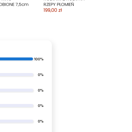
OBIONE 7,5cm
RZEPY PŁOMIEŃ
199,00 zł
100%
0%
0%
0%
AŃCA HIGH
SKARPETKI BALETKI DO
A ULTRAFIBER
TAŃCA BALETU
0cm
GIMANSTYKA
0%
KONTROLOWANY POŚLIZG
FIOLETOWE