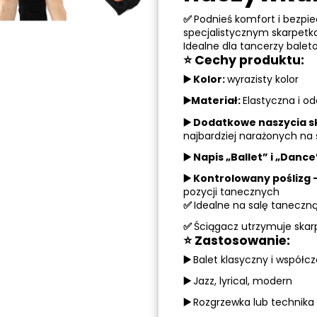
✅
Podnieś komfort i bezpi
specjalistycznym skarpetk
Idealne dla tancerzy balet
⭐ Cechy produktu:
▶️
Kolor:
wyrazisty kolor
▶️
Materiał:
Elastyczna i o
▶️
Dodatkowe naszycia s
najbardziej narażonych na ś
▶️
Napis „Ballet” i „Danc
▶️ Kontrolowany poślizg
pozycji tanecznych
✅
Idealne na salę taneczn
✅
Ściągacz utrzymuje skar
⭐ Zastosowanie:
▶️
Balet klasyczny i współc
▶️
Jazz, lyrical, modern
▶️
Rozgrzewka lub technika