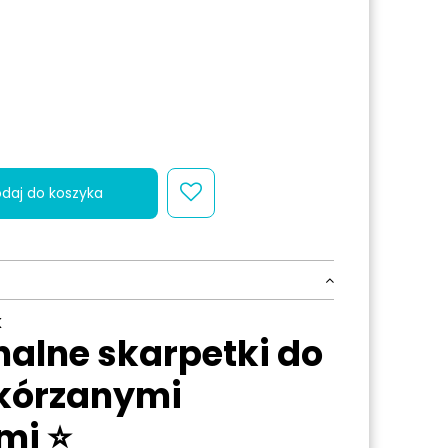
daj do koszyka
K
nalne skarpetki do
skórzanymi
mi ⭐