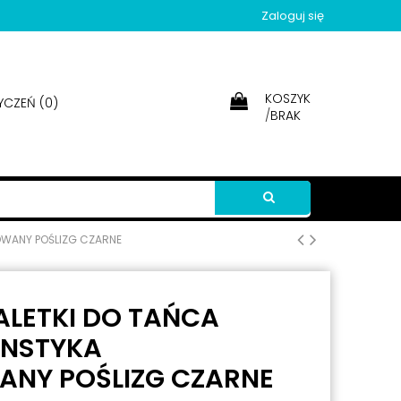
Zaloguj się
KOSZYK
YCZEŃ (
0
)
/
BRAK
OWANY POŚLIZG CZARNE
ALETKI DO TAŃCA
ANSTYKA
NY POŚLIZG CZARNE