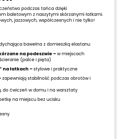
eczeństwo podczas tańca dzięki
om baletowym z naszytymi skórzanymi łatkami.
owych, jazzowych, współczesnych i nie tylko!
ddychająca bawełna z domieszką elastanu
kórzane na podeszwie –
w miejscach
cieranie (palce i pięta)
e” na łatkach –
stylowe i praktyczne
–
zapewniają stabilność podczas obrotów i
ą, do ćwiczeń w domu i na warsztaty
petkę na miejscu bez ucisku
zesny