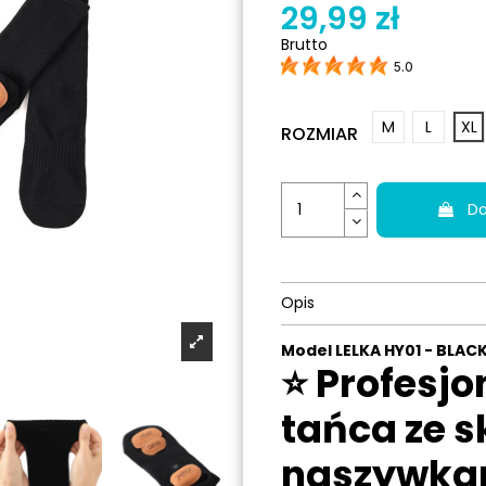
29,99 zł
Brutto
5.0
M
L
XL
ROZMIAR
Do
Opis
Model LELKA HY01 - BLAC
⭐ Profesjo
tańca ze 
naszywka