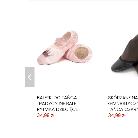
BUTY DO TAŃCA
BUTOROLKI BU
NOWOCZESNEGO
ROLKAMI 2 RO
TRENINGOWE LATINO
RZEPY PŁOMIE
159,99 zł
199,00 zł
BALETKI DO TAŃCA
SKÓRZANE N
TRADYCYJNE BALET
GIMNASTYCZ
RYTMIKA DZIECIĘCE
TAŃCA CZAR
34,99 zł
34,99 zł