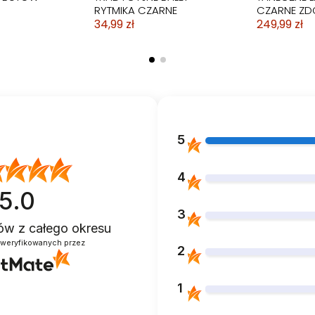
RYTMIKA CZARNE
CZARNE ZD
34,99 zł
249,99 zł
5
4
5.0
3
ntów
z całego okresu
zweryfikowanych przez
2
AŃCA NA
BALETKI DO TAŃCA
BUTY DO T
E CZARNE
TRADYCYJNE BALET
HEELS SKÓR
RYTMIKA RÓŻOWE
WIĄZANE 1
1
34,99 zł
299,99 zł