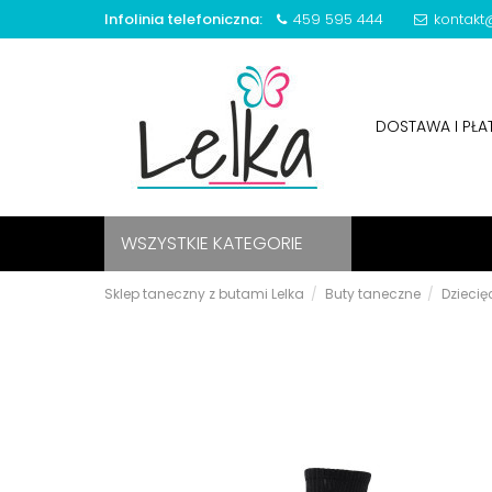
Infolinia telefoniczna:
459 595 444
kontakt@
DOSTAWA I PŁ
WSZYSTKIE KATEGORIE
Sklep taneczny z butami Lelka
Buty taneczne
Dziecię