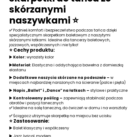
skórzanymi
naszywkami ⭐
✅
Podnieś komfort i bezpieczeństwo podczas tańca dzięki
specjalistycznym skarpetkom baletowym z naszytymi
skórzanymi łatkami. Idealne dla tancerzy baletowych,
jazzowych, współczesnych i nie tylko!
⭐ Cechy produktu:
▶️
Kolor:
wyrazisty kolor
▶️
Materiał:
Elastyczna i oddychająca bawełna z domieszką
elastanu
▶️
Dodatkowe naszycia skórzane na podeszwie –
w
miejscach najbardziej narażonych na ścieranie (palce i pięta)
▶️
Napis „Ballet” i „Dance” na łatkach –
stylowe i praktyczne
▶️ Kontrolowany poślizg
–
zapewniają stabilność podczas
obrotów i pozycji tanecznych
✅
Idealne na salę taneczną, do ćwiczeń w domu i na warsztaty
✅
Ściągacz utrzymuje skarpetkę na miejscu bez ucisku
⭐ Zastosowanie:
▶️
Balet klasyczny i współczesny
▶️
Jazz, lyrical, modern