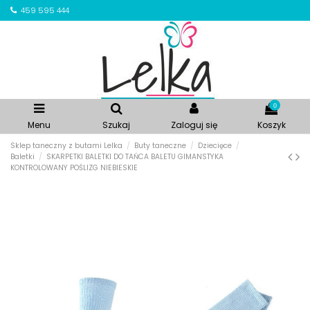
459 595 444
0
Menu
Szukaj
Zaloguj się
Koszyk
Sklep taneczny z butami Lelka
Buty taneczne
Dziecięce
Baletki
SKARPETKI BALETKI DO TAŃCA BALETU GIMANSTYKA
KONTROLOWANY POŚLIZG NIEBIESKIE