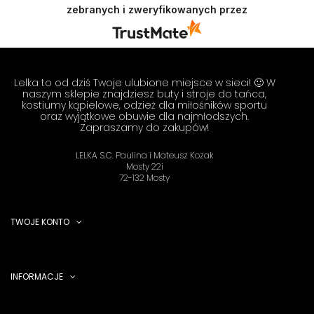
zebranych i zweryfikowanych przez
Doceniamy czas i wysiłek włożony w podzielenie
się z nami Twoimi doświadczeniami. Do
zobaczenia! Zespół LELKA 🦋
Lelka to od dziś Twoje ulubione miejsce w sieci! 🙂 W
naszym sklepie znajdziesz buty i stroje do tańca,
kostiumy kąpielowe, odzież dla miłośników sportu
oraz wyjątkowe obuwie dla najmłodszych.
Zapraszamy do zakupów!
LELKA S.C. Paulina i Mateusz Kozak
Mosty 22i
72-132 Mosty
TWOJE KONTO
INFORMACJE