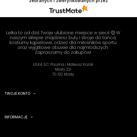
zebranych i zweryfikowanych przez
Lelka to od dziś Twoje ulubione miejsce w sieci! 🙂 W
naszym sklepie znajdziesz buty i stroje do tańca,
kostiumy kąpielowe, odzież dla miłośników sportu
oraz wyjątkowe obuwie dla najmłodszych.
Zapraszamy do zakupów!
LELKA S.C. Paulina i Mateusz Kozak
Mosty 22i
72-132 Mosty
TWOJE KONTO
INFORMACJE