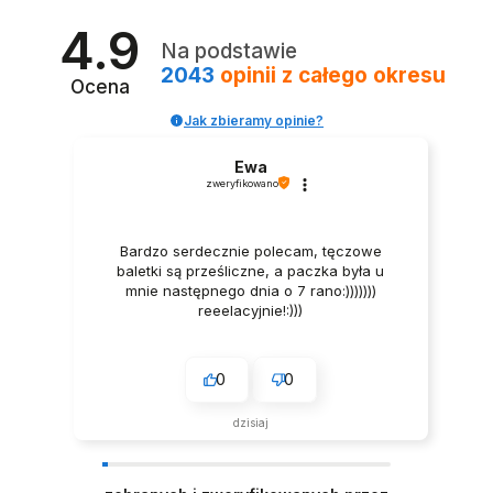
4.9
Na podstawie
2043
opinii
z całego okresu
Ocena
Jak zbieramy opinie?
Ewa
zweryfikowano
Bardzo serdecznie polecam, tęczowe
baletki są prześliczne, a paczka była u
mnie następnego dnia o 7 rano:)))))))
reeelacyjnie!:)))
0
0
dzisiaj