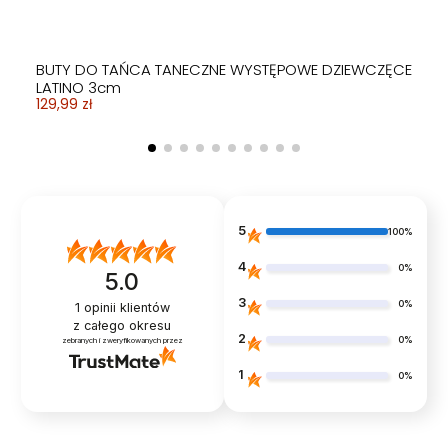
BUTY DO TAŃCA TANECZNE WYSTĘPOWE DZIEWCZĘCE
LATINO 3cm
129,99 zł
5
100%
4
0%
5.0
3
0%
1
opinii klientów
z całego okresu
2
0%
zebranych i zweryfikowanych przez
1
0%