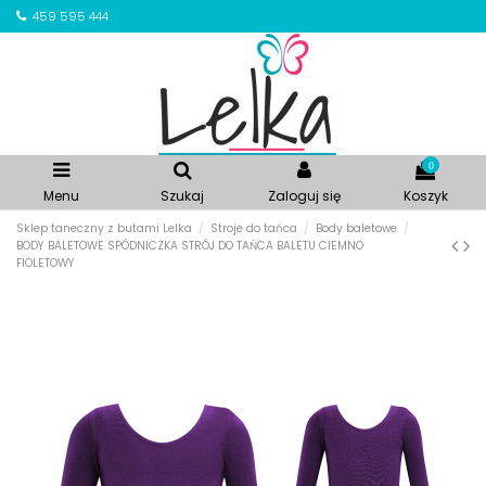
459 595 444
0
Menu
Szukaj
Zaloguj się
Koszyk
Sklep taneczny z butami Lelka
Stroje do tańca
Body baletowe
BODY BALETOWE SPÓDNICZKA STRÓJ DO TAŃCA BALETU CIEMNO
FIOLETOWY